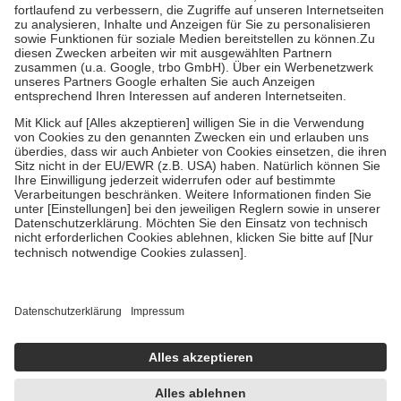
höchstens zehn Euro.
Es sind jedoch nie mehr als die tatsächlichen
Kosten der Leistung zu entrichten.
Diese Regeln gelten grundsätzlich auch für Online-Apotheken.
Bei Heilmitteln und häuslicher Krankenpflege beträgt die
Zuzahlung zehn Prozent der Kosten sowie zehn Euro je
Verordnung.
Um das Engagement der Versicherten für ihre eigene Gesundheit zu
stärken und die besondere Stellung der Familie zu unterstützen,
fallen
keine Zuzahlungen
an bei:
• Kindern und Jugendlichen bis zum vollendeten 18. Lebensjahr
mit Ausnahme der Fahrkosten
• Untersuchungen zur Vorsorge und Früherkennung, die von der
GKV getragen werden
• empfohlenen Schutzimpfungen
• Harn- und Blutteststreifen
Wir nutzen Trusted Shops als unabhängigen Dienstleister für die
Einholung von Bewertungen. Trusted Shops hat Maßnahmen
getroffen, um sicherzustellen, dass es sich um echte Bewertungen
handelt. Mehr Informationen findest du hier:
https://help.etrusted.com/hc/de/articles/4419944605341