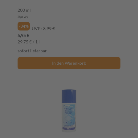
200 ml
Spray
-34%
UVP:
8,99 €
5,95 €
29,75 € / 1 l
sofort lieferbar
In den Warenkorb