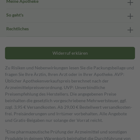
Meine Apotheke
So geht's
Rechtliches
Widerruf erklären
Zu Risiken und Nebenwirkungen lesen Sie die Packungsbeilage und
fragen Sie Ihre Ärztin, Ihren Arzt oder in Ihrer Apotheke. AVP:
Üblicher Apothekenverkaufspreis berechnet nach der
Arzneimittelpreisverordnung. UVP: Unverbindliche
Preisempfehlung des Herstellers. Die angegebenen Preise
beinhalten die gesetzlich vorgeschriebene Mehrwertsteuer, ggf.
zzgl. 3,95 € Versandkosten. Ab 29,00 € Bestell­wert versand­kosten­
frei. Preisänderungen und Irrtümer vorbehalten. Alle Angebote
und Gratis-Beigaben nur solange der Vorrat reicht.
1
Eine pharmazeutische Prüfung der Arzneimittel und sonstigen
Produkte in deinem Warenkorb beinhaltet die Durchführung von