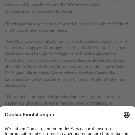
Wechselwirkungschecks und die Prüfung etwaiger
Anwendungshinweise des Herstellers.
2
Biozidprodukte
vorsichtig verwenden. Vor Gebrauch stets Etikett
und Produktinformationen lesen.
3
Die Übergabe deiner Bestellung an den Paketdienstleister erfolgt
bei uns werktags von Montag bis Freitag bis 18:00 Uhr. Der genaue
Lieferzeitpunkt kann je nach Region und in Abhängigkeit der
Produktverfügbarkeit sowie vom Zustellzeitpunkt des Spediteurs
abweichen. Darüber hinaus können notwendige pharmazeutische
Prüfungen, die zu deiner Arzneimittelsicherheit dienen, die
Lieferfrist um die Dauer der Prüfungen einschließlich Klärungen
verlängern.
4
Für verschreibungspflichtige Medikamente stellt der Arzt ein
Rezept aus und der Patient erhält sie in der Apotheke. Die
gesetzliche Krankenversicherung übernimmt in der Regel die
Kosten dafür, der Versicherte trägt einen Teil davon als Zuzahlung
mit.
Grundsätzlich leisten Mitglieder Zuzahlungen in Höhe von zehn
Prozent des Abgabepreises,
mindestens
jedoch
fünf Euro
und