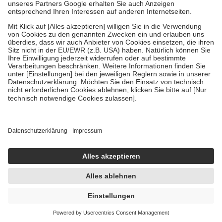
Um das Engagement der Versicherten für ihre eigene Gesundheit zu
stärken und die besondere Stellung der Familie zu unterstützen,
fallen
keine Zuzahlungen
an bei:
• Kindern und Jugendlichen bis zum vollendeten 18. Lebensjahr
mit Ausnahme der Fahrkosten
• Untersuchungen zur Vorsorge und Früherkennung, die von der
GKV getragen werden
• empfohlenen Schutzimpfungen
• Harn- und Blutteststreifen
Wir nutzen Trusted Shops als unabhängigen Dienstleister für die
Einholung von Bewertungen. Trusted Shops hat Maßnahmen
getroffen, um sicherzustellen, dass es sich um echte Bewertungen
handelt. Mehr Informationen findest du hier:
https://help.etrusted.com/hc/de/articles/4419944605341
Einige Bilder und Inhalte wurden unter Zuhilfenahme künstlicher
Intelligenz erstellt.
UVP:
6,99 €
4,91 €