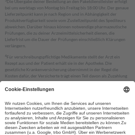
3
Die Übergabe deiner Bestellung an den Paketdienstleister erfolgt
bei uns werktags von Montag bis Freitag bis 18:00 Uhr. Der genaue
Lieferzeitpunkt kann je nach Region und in Abhängigkeit der
Produktverfügbarkeit sowie vom Zustellzeitpunkt des Spediteurs
abweichen. Darüber hinaus können notwendige pharmazeutische
Prüfungen, die zu deiner Arzneimittelsicherheit dienen, die
Lieferfrist um die Dauer der Prüfungen einschließlich Klärungen
verlängern.
4
Für verschreibungspflichtige Medikamente stellt der Arzt ein
Rezept aus und der Patient erhält sie in der Apotheke. Die
gesetzliche Krankenversicherung übernimmt in der Regel die
Kosten dafür, der Versicherte trägt einen Teil davon als Zuzahlung
mit.
Grundsätzlich leisten Mitglieder Zuzahlungen in Höhe von zehn
Prozent des Abgabepreises,
mindestens
jedoch
fünf Euro
und
höchstens zehn Euro.
Es sind jedoch nie mehr als die tatsächlichen
Kosten der Leistung zu entrichten.
Diese Regeln gelten grundsätzlich auch für Online-Apotheken.
Bei Heilmitteln und häuslicher Krankenpflege beträgt die
Zuzahlung zehn Prozent der Kosten sowie zehn Euro je
Verordnung.