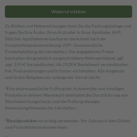
Widerruf erklären
Zu Risiken und Nebenwirkungen lesen Sie die Packungsbeilage und
fragen Sie Ihre Ärztin, Ihren Arzt oder in Ihrer Apotheke. AVP:
Üblicher Apothekenverkaufspreis berechnet nach der
Arzneimittelpreisverordnung. UVP: Unverbindliche
Preisempfehlung des Herstellers. Die angegebenen Preise
beinhalten die gesetzlich vorgeschriebene Mehrwertsteuer, ggf.
zzgl. 3,95 € Versandkosten. Ab 29,00 € Bestell­wert versand­kosten­
frei. Preisänderungen und Irrtümer vorbehalten. Alle Angebote
und Gratis-Beigaben nur solange der Vorrat reicht.
1
Eine pharmazeutische Prüfung der Arzneimittel und sonstigen
Produkte in deinem Warenkorb beinhaltet die Durchführung von
Wechselwirkungschecks und die Prüfung etwaiger
Anwendungshinweise des Herstellers.
2
Biozidprodukte
vorsichtig verwenden. Vor Gebrauch stets Etikett
und Produktinformationen lesen.