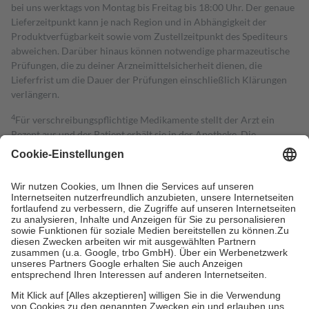
bei uns werktags von Montag bis Freitag bis 18:00 Uhr. Der genaue
Lieferzeitpunkt kann je nach Region und in Abhängigkeit der
Produktverfügbarkeit sowie vom Zustellzeitpunkt des Spediteurs
abweichen. Darüber hinaus können notwendige pharmazeutische
Prüfungen, die zu deiner Arzneimittelsicherheit dienen, die
Lieferfrist um die Dauer der Prüfungen einschließlich Klärungen
verlängern.
4
Für verschreibungspflichtige Medikamente stellt der Arzt ein
Rezept aus und der Patient erhält sie in der Apotheke. Die
gesetzliche Krankenversicherung übernimmt in der Regel die
Kosten dafür, der Versicherte trägt einen Teil davon als Zuzahlung
mit.
Grundsätzlich leisten Mitglieder Zuzahlungen in Höhe von zehn
Prozent des Abgabepreises,
mindestens
jedoch
fünf Euro
und
höchstens zehn Euro.
Es sind jedoch nie mehr als die tatsächlichen
Kosten der Leistung zu entrichten.
Diese Regeln gelten grundsätzlich auch für Online-Apotheken.
Bei Heilmitteln und häuslicher Krankenpflege beträgt die
Zuzahlung zehn Prozent der Kosten sowie zehn Euro je
Verordnung.
Um das Engagement der Versicherten für ihre eigene Gesundheit zu