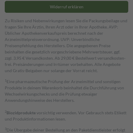
Widerruf erklären
Zu Risiken und Nebenwirkungen lesen Sie die Packungsbeilage und
fragen Sie Ihre Ärztin, Ihren Arzt oder in Ihrer Apotheke. AVP:
Üblicher Apothekenverkaufspreis berechnet nach der
Arzneimittelpreisverordnung. UVP: Unverbindliche
Preisempfehlung des Herstellers. Die angegebenen Preise
beinhalten die gesetzlich vorgeschriebene Mehrwertsteuer, ggf.
zzgl. 3,95 € Versandkosten. Ab 29,00 € Bestell­wert versand­kosten­
frei. Preisänderungen und Irrtümer vorbehalten. Alle Angebote
und Gratis-Beigaben nur solange der Vorrat reicht.
1
Eine pharmazeutische Prüfung der Arzneimittel und sonstigen
Produkte in deinem Warenkorb beinhaltet die Durchführung von
Wechselwirkungschecks und die Prüfung etwaiger
Anwendungshinweise des Herstellers.
2
Biozidprodukte
vorsichtig verwenden. Vor Gebrauch stets Etikett
und Produktinformationen lesen.
3
Die Übergabe deiner Bestellung an den Paketdienstleister erfolgt