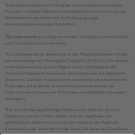
1
Eine pharmazeutische Prüfung der Arzneimittel und sonstigen
Produkte in deinem Warenkorb beinhaltet die Durchführung von
Wechselwirkungschecks und die Prüfung etwaiger
Anwendungshinweise des Herstellers.
2
Biozidprodukte
vorsichtig verwenden. Vor Gebrauch stets Etikett
und Produktinformationen lesen.
3
Die Übergabe deiner Bestellung an den Paketdienstleister erfolgt
bei uns werktags von Montag bis Freitag bis 18:00 Uhr. Der genaue
Lieferzeitpunkt kann je nach Region und in Abhängigkeit der
Produktverfügbarkeit sowie vom Zustellzeitpunkt des Spediteurs
abweichen. Darüber hinaus können notwendige pharmazeutische
Prüfungen, die zu deiner Arzneimittelsicherheit dienen, die
Lieferfrist um die Dauer der Prüfungen einschließlich Klärungen
verlängern.
4
Für verschreibungspflichtige Medikamente stellt der Arzt ein
Rezept aus und der Patient erhält sie in der Apotheke. Die
gesetzliche Krankenversicherung übernimmt in der Regel die
Kosten dafür, der Versicherte trägt einen Teil davon als Zuzahlung
mit.