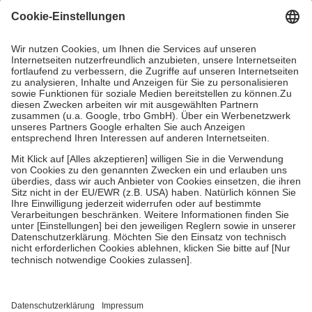
Grundsätzlich leisten Mitglieder Zuzahlungen in Höhe von zehn
Prozent des Abgabepreises,
mindestens
jedoch
fünf Euro
und
höchstens zehn Euro.
Es sind jedoch nie mehr als die tatsächlichen
Kosten der Leistung zu entrichten.
Diese Regeln gelten grundsätzlich auch für Online-Apotheken.
Bei Heilmitteln und häuslicher Krankenpflege beträgt die
Zuzahlung zehn Prozent der Kosten sowie zehn Euro je
Verordnung.
Um das Engagement der Versicherten für ihre eigene Gesundheit zu
stärken und die besondere Stellung der Familie zu unterstützen,
fallen
keine Zuzahlungen
an bei:
• Kindern und Jugendlichen bis zum vollendeten 18. Lebensjahr
mit Ausnahme der Fahrkosten
• Untersuchungen zur Vorsorge und Früherkennung, die von der
GKV getragen werden
• empfohlenen Schutzimpfungen
• Harn- und Blutteststreifen
Wir nutzen Trusted Shops als unabhängigen Dienstleister für die
Einholung von Bewertungen. Trusted Shops hat Maßnahmen
getroffen, um sicherzustellen, dass es sich um echte Bewertungen