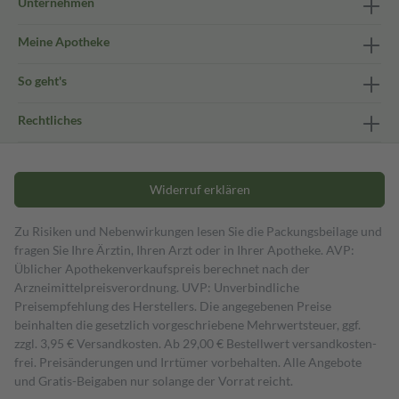
Unternehmen
Meine Apotheke
So geht's
Rechtliches
Widerruf erklären
Zu Risiken und Nebenwirkungen lesen Sie die Packungsbeilage und
fragen Sie Ihre Ärztin, Ihren Arzt oder in Ihrer Apotheke. AVP:
Üblicher Apothekenverkaufspreis berechnet nach der
Arzneimittelpreisverordnung. UVP: Unverbindliche
Preisempfehlung des Herstellers. Die angegebenen Preise
beinhalten die gesetzlich vorgeschriebene Mehrwertsteuer, ggf.
zzgl. 3,95 € Versandkosten. Ab 29,00 € Bestell­wert versand­kosten­
frei. Preisänderungen und Irrtümer vorbehalten. Alle Angebote
und Gratis-Beigaben nur solange der Vorrat reicht.