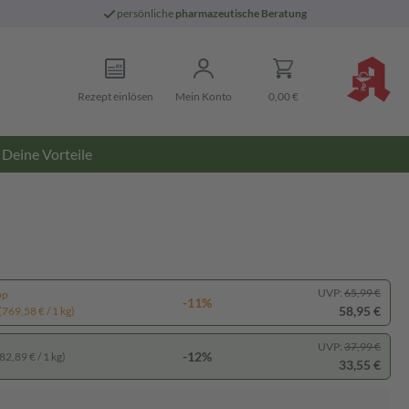
persönliche
pharmazeutische Beratung
Rezept einlösen
Mein Konto
0,00 €
Deine Vorteile
UVP:
65,99 €
pp
-11%
58,95 €
(769,58 € / 1 kg)
UVP:
37,99 €
-12%
82,89 € / 1 kg)
33,55 €