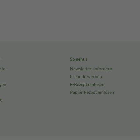
e
So geht's
nto
Newsletter anfordern
Freunde werben
gen
E-Rezept einlösen
Papier Rezept einlösen
g