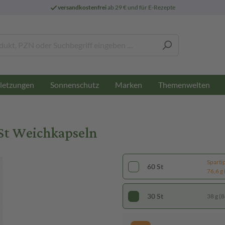
versandkostenfrei
ab 29 € und für E-Rezepte
letzungen
Sonnenschutz
Marken
Themenwelten
0 St Weichkapseln
Sparti
60 St
76,6 g 
30 St
38 g (8