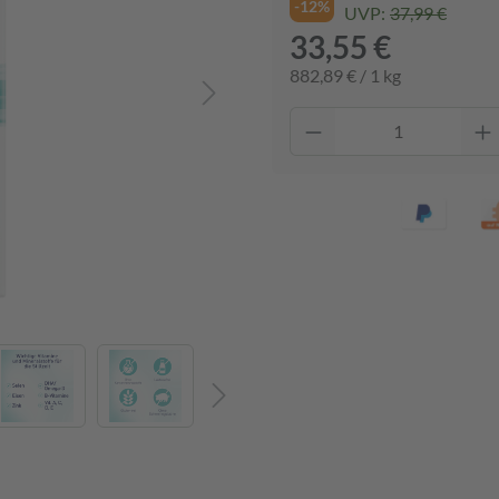
-12%
UVP:
37,99 €
33,55 €
882,89 € / 1 kg