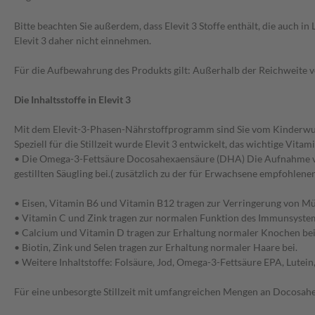
Bitte beachten Sie außerdem, dass Elevit 3 Stoffe enthält, die auch 
Elevit 3 daher nicht einnehmen.
Für die Aufbewahrung des Produkts gilt: Außerhalb der Reichweite v
Die Inhaltsstoffe in Elevit 3
Mit dem Elevit-3-Phasen-Nährstoffprogramm sind Sie vom Kinderwunsch
Speziell für die Stillzeit wurde Elevit 3 entwickelt, das wichtige Vit
• Die Omega-3-Fettsäure Docosahexaensäure (DHA) Die Aufnahme von
gestillten Säugling bei.( zusätzlich zu der für Erwachsene empfohle
• Eisen, Vitamin B6 und Vitamin B12 tragen zur Verringerung von M
• Vitamin C und Zink tragen zur normalen Funktion des Immunsystem
• Calcium und Vitamin D tragen zur Erhaltung normaler Knochen bei
• Biotin, Zink und Selen tragen zur Erhaltung normaler Haare bei.
• Weitere Inhaltstoffe: Folsäure, Jod, Omega-3-Fettsäure EPA, Lutei
Für eine unbesorgte Stillzeit mit umfangreichen Mengen an Docosahex