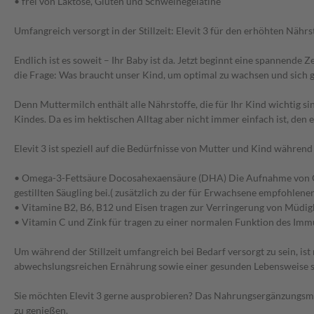
• frei von Laktose, Gluten und Schweinegelatine
Umfangreich versorgt in der Stillzeit: Elevit 3 für den erhöhten Nährst
Endlich ist es soweit – Ihr Baby ist da. Jetzt beginnt eine spannende 
die Frage: Was braucht unser Kind, um optimal zu wachsen und sich 
Denn Muttermilch enthält alle Nährstoffe, die für Ihr Kind wichtig s
Kindes. Da es im hektischen Alltag aber nicht immer einfach ist, den 
Elevit 3 ist speziell auf die Bedürfnisse von Mutter und Kind während
• Omega-3-Fettsäure Docosahexaensäure (DHA) Die Aufnahme von Ome
gestillten Säugling bei.( zusätzlich zu der für Erwachsene empfohle
• Vitamine B2, B6, B12 und Eisen tragen zur Verringerung von Müdig
• Vitamin C und Zink für tragen zu einer normalen Funktion des Im
Um während der Stillzeit umfangreich bei Bedarf versorgt zu sein, is
abwechslungsreichen Ernährung sowie einer gesunden Lebensweise ste
Sie möchten Elevit 3 gerne ausprobieren? Das Nahrungsergänzungsmitte
zu genießen.