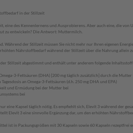
offbedarf in der Stillzeit
Zeit, eine des Kennenlernens und Ausprobierens. Aber auch eine, die von Un
gut zu entwickeln? Die Antwort: Muttermilch.
ind. Während der Stillzeit müssen Sie nicht mehr nur Ihren eigenen Energ
erhöhten Nährstoffbedarf während der Stillzeit über die Nahrung allein z
 der Stillzeit abgestimmt und enthält unter anderem folgende Inhaltsstoff
ga-3-Fettsäuren (DHA) [200 mg täglich zusätzlich] durch die Mutter 
nen Tagesdosis an Omega-3-Fettsäuren (d.h. 250 mg DHA und EPA)
keit und Ermüdung bei der Mutter bei
munsystems bei
t nur eine Kapsel täglich nötig. Es empfiehlt sich, Elevit 3 während der 
llt Elevit 3 eine sinnvolle Ergänzung dar, um den erhöhten Nährstoffbe
l ist in Packungsgrößen mit 30 Kapseln sowie 60 Kapseln rezeptfrei erhäl