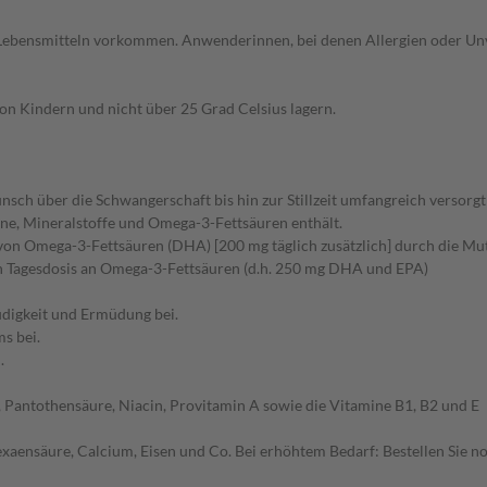
in Lebensmitteln vorkommen. Anwenderinnen, bei denen Allergien oder Unv
on Kindern und nicht über 25 Grad Celsius lagern.
 über die Schwangerschaft bis hin zur Stillzeit umfangreich versorgt –
amine, Mineralstoffe und Omega-3-Fettsäuren enthält.
 Omega-3-Fettsäuren (DHA) [200 mg täglich zusätzlich] durch die Mutt
nen Tagesdosis an Omega-3-Fettsäuren (d.h. 250 mg DHA und EPA)
üdigkeit und Ermüdung bei.
s bei.
.
n, Pantothensäure, Niacin, Provitamin A sowie die Vitamine B1, B2 und E
aensäure, Calcium, Eisen und Co. Bei erhöhtem Bedarf: Bestellen Sie noc