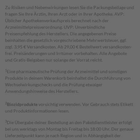
Zu Risiken und Nebenwirkungen lesen Sie die Packungsbeilage und
fragen Sie Ihre Ärztin, Ihren Arzt oder in Ihrer Apotheke. AVP:
Üblicher Apothekenverkaufspreis berechnet nach der
Arzneimittelpreisverordnung. UVP: Unverbindliche
Preisempfehlung des Herstellers. Die angegebenen Preise
beinhalten die gesetzlich vorgeschriebene Mehrwertsteuer, ggf.
zzgl. 3,95 € Versandkosten. Ab 29,00 € Bestell­wert versand­kosten­
frei. Preisänderungen und Irrtümer vorbehalten. Alle Angebote
und Gratis-Beigaben nur solange der Vorrat reicht.
1
Eine pharmazeutische Prüfung der Arzneimittel und sonstigen
Produkte in deinem Warenkorb beinhaltet die Durchführung von
Wechselwirkungschecks und die Prüfung etwaiger
Anwendungshinweise des Herstellers.
2
Biozidprodukte
vorsichtig verwenden. Vor Gebrauch stets Etikett
und Produktinformationen lesen.
3
Die Übergabe deiner Bestellung an den Paketdienstleister erfolgt
bei uns werktags von Montag bis Freitag bis 18:00 Uhr. Der genaue
Lieferzeitpunkt kann je nach Region und in Abhängigkeit der