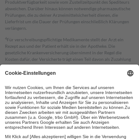
Produktverfügbarkeit sowie vom Zustellzeitpunkt des Spediteurs
abweichen. Darüber hinaus können notwendige pharmazeutische
Prüfungen, die zu deiner Arzneimittelsicherheit dienen, die
Lieferfrist um die Dauer der Prüfungen einschließlich Klärungen
verlängern.
4
Für verschreibungspflichtige Medikamente stellt der Arzt ein
Rezept aus und der Patient erhält sie in der Apotheke. Die
gesetzliche Krankenversicherung übernimmt in der Regel die
Kosten dafür, der Versicherte trägt einen Teil davon als Zuzahlung
mit.
Grundsätzlich leisten Mitglieder Zuzahlungen in Höhe von zehn
Prozent des Abgabepreises,
mindestens
jedoch
fünf Euro
und
höchstens zehn Euro.
Es sind jedoch nie mehr als die tatsächlichen
Kosten der Leistung zu entrichten.
Diese Regeln gelten grundsätzlich auch für Online-Apotheken.
Bei Heilmitteln und häuslicher Krankenpflege beträgt die
Zuzahlung zehn Prozent der Kosten sowie zehn Euro je
Verordnung.
Um das Engagement der Versicherten für ihre eigene Gesundheit zu
stärken und die besondere Stellung der Familie zu unterstützen,
fallen
keine Zuzahlungen
an bei: