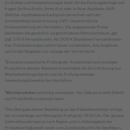
Zu Risiken und Nebenwirkungen lesen Sie die Packungsbeilage und
fragen Sie Ihre Ärztin, Ihren Arzt oder in Ihrer Apotheke. AVP:
Üblicher Apothekenverkaufspreis berechnet nach der
Arzneimittelpreisverordnung. UVP: Unverbindliche
Preisempfehlung des Herstellers. Die angegebenen Preise
beinhalten die gesetzlich vorgeschriebene Mehrwertsteuer, ggf.
zzgl. 3,95 € Versandkosten. Ab 29,00 € Bestell­wert versand­kosten­
frei. Preisänderungen und Irrtümer vorbehalten. Alle Angebote
und Gratis-Beigaben nur solange der Vorrat reicht.
1
Eine pharmazeutische Prüfung der Arzneimittel und sonstigen
Produkte in deinem Warenkorb beinhaltet die Durchführung von
Wechselwirkungschecks und die Prüfung etwaiger
Anwendungshinweise des Herstellers.
2
Biozidprodukte
vorsichtig verwenden. Vor Gebrauch stets Etikett
und Produktinformationen lesen.
3
Die Übergabe deiner Bestellung an den Paketdienstleister erfolgt
bei uns werktags von Montag bis Freitag bis 18:00 Uhr. Der genaue
Lieferzeitpunkt kann je nach Region und in Abhängigkeit der
Produktverfügbarkeit sowie vom Zustellzeitpunkt des Spediteurs