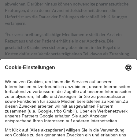
abweichen. Darüber hinaus können notwendige pharmazeutische
Prüfungen, die zu deiner Arzneimittelsicherheit dienen, die
Lieferfrist um die Dauer der Prüfungen einschließlich Klärungen
verlängern.
4
Für verschreibungspflichtige Medikamente stellt der Arzt ein
Rezept aus und der Patient erhält sie in der Apotheke. Die
gesetzliche Krankenversicherung übernimmt in der Regel die
Kosten dafür, der Versicherte trägt einen Teil davon als Zuzahlung
mit.
Grundsätzlich leisten Mitglieder Zuzahlungen in Höhe von zehn
Prozent des Abgabepreises,
mindestens
jedoch
fünf Euro
und
höchstens zehn Euro.
Es sind jedoch nie mehr als die tatsächlichen
Kosten der Leistung zu entrichten.
Diese Regeln gelten grundsätzlich auch für Online-Apotheken.
Bei Heilmitteln und häuslicher Krankenpflege beträgt die
Zuzahlung zehn Prozent der Kosten sowie zehn Euro je
Verordnung.
Um das Engagement der Versicherten für ihre eigene Gesundheit zu
stärken und die besondere Stellung der Familie zu unterstützen,
fallen
keine Zuzahlungen
an bei: