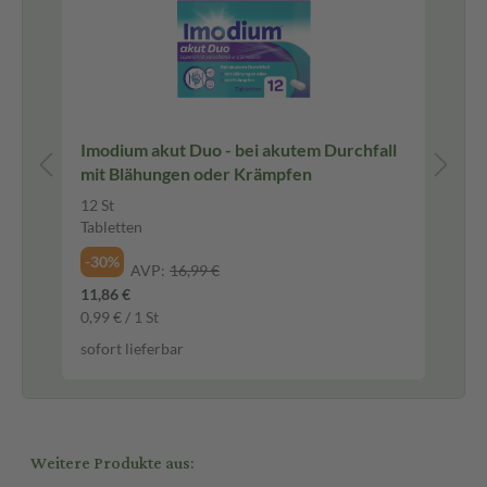
ee
Imodium akut Duo - bei akutem Durchfall
SI
mit Blähungen oder Krämpfen
Fi
12 St
20
Tabletten
Te
-30%
-1
AVP:
16,99 €
11,86 €
4,9
0,99 € / 1 St
123
sofort lieferbar
sof
Weitere Produkte aus: