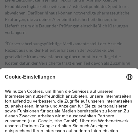
Produktverfügbarkeit sowie vom Zustellzeitpunkt des Spediteurs
abweichen. Darüber hinaus können notwendige pharmazeutische
Prüfungen, die zu deiner Arzneimittelsicherheit dienen, die
Lieferfrist um die Dauer der Prüfungen einschließlich Klärungen
verlängern.
4
Für verschreibungspflichtige Medikamente stellt der Arzt ein
Rezept aus und der Patient erhält sie in der Apotheke. Die
gesetzliche Krankenversicherung übernimmt in der Regel die
Kosten dafür, der Versicherte trägt einen Teil davon als Zuzahlung
mit.
Grundsätzlich leisten Mitglieder Zuzahlungen in Höhe von zehn
Prozent des Abgabepreises,
mindestens
jedoch
fünf Euro
und
höchstens zehn Euro.
Es sind jedoch nie mehr als die tatsächlichen
Kosten der Leistung zu entrichten.
Diese Regeln gelten grundsätzlich auch für Online-Apotheken.
Bei Heilmitteln und häuslicher Krankenpflege beträgt die
Zuzahlung zehn Prozent der Kosten sowie zehn Euro je
Verordnung.
Um das Engagement der Versicherten für ihre eigene Gesundheit zu
stärken und die besondere Stellung der Familie zu unterstützen,