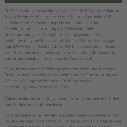
Zu Risiken und Nebenwirkungen lesen Sie die Packungsbeilage und
fragen Sie Ihre Ärztin, Ihren Arzt oder in Ihrer Apotheke. AVP:
Üblicher Apothekenverkaufspreis berechnet nach der
Arzneimittelpreisverordnung. UVP: Unverbindliche
Preisempfehlung des Herstellers. Die angegebenen Preise
beinhalten die gesetzlich vorgeschriebene Mehrwertsteuer, ggf.
zzgl. 3,95 € Versandkosten. Ab 29,00 € Bestell­wert versand­kosten­
frei. Preisänderungen und Irrtümer vorbehalten. Alle Angebote
und Gratis-Beigaben nur solange der Vorrat reicht.
1
Eine pharmazeutische Prüfung der Arzneimittel und sonstigen
Produkte in deinem Warenkorb beinhaltet die Durchführung von
Wechselwirkungschecks und die Prüfung etwaiger
Anwendungshinweise des Herstellers.
2
Biozidprodukte
vorsichtig verwenden. Vor Gebrauch stets Etikett
und Produktinformationen lesen.
3
Die Übergabe deiner Bestellung an den Paketdienstleister erfolgt
bei uns werktags von Montag bis Freitag bis 18:00 Uhr. Der genaue
Lieferzeitpunkt kann je nach Region und in Abhängigkeit der