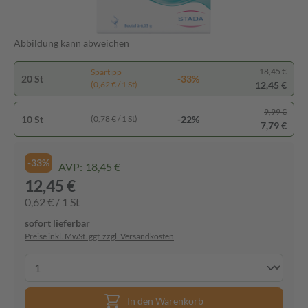
Abbildung kann abweichen
18,45 €
Spartipp
20 St
-33%
12,45 €
(0,62 € / 1 St)
9,99 €
10 St
-22%
(0,78 € / 1 St)
7,79 €
-33%
AVP:
18,45 €
12,45 €
0,62 € / 1 St
sofort lieferbar
Preise inkl. MwSt. ggf. zzgl. Versandkosten
In den Warenkorb