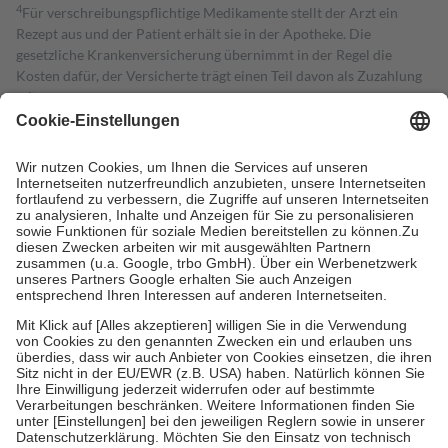
4
Für verschreibungspflichtige Medikamente stellt der Arzt ein
Rezept aus und der Patient erhält sie in der Apotheke. Die
gesetzliche Krankenversicherung übernimmt in der Regel die
Kosten dafür, der Versicherte trägt einen Teil davon als Zuzahlung
mit.
Grundsätzlich leisten Mitglieder Zuzahlungen in Höhe von zehn
Prozent des Abgabepreises,
mindestens
jedoch
fünf Euro
und
höchstens zehn Euro.
Es sind jedoch nie mehr als die tatsächlichen
Kosten der Leistung zu entrichten.
Diese Regeln gelten grundsätzlich auch für Online-Apotheken.
Bei Heilmitteln und häuslicher Krankenpflege beträgt die
Zuzahlung zehn Prozent der Kosten sowie zehn Euro je
Verordnung.
Um das Engagement der Versicherten für ihre eigene Gesundheit zu
stärken und die besondere Stellung der Familie zu unterstützen,
fallen
keine Zuzahlungen
an bei:
• Kindern und Jugendlichen bis zum vollendeten 18. Lebensjahr
mit Ausnahme der Fahrkosten
• Untersuchungen zur Vorsorge und Früherkennung, die von der
GKV getragen werden
• empfohlenen Schutzimpfungen