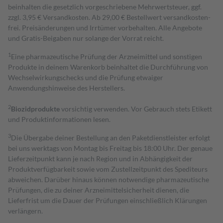
beinhalten die gesetzlich vorgeschriebene Mehrwertsteuer, ggf.
zzgl. 3,95 € Versandkosten. Ab 29,00 € Bestell­wert versand­kosten­
frei. Preisänderungen und Irrtümer vorbehalten. Alle Angebote
und Gratis-Beigaben nur solange der Vorrat reicht.
1
Eine pharmazeutische Prüfung der Arzneimittel und sonstigen
Produkte in deinem Warenkorb beinhaltet die Durchführung von
Wechselwirkungschecks und die Prüfung etwaiger
Anwendungshinweise des Herstellers.
2
Biozidprodukte
vorsichtig verwenden. Vor Gebrauch stets Etikett
und Produktinformationen lesen.
3
Die Übergabe deiner Bestellung an den Paketdienstleister erfolgt
bei uns werktags von Montag bis Freitag bis 18:00 Uhr. Der genaue
Lieferzeitpunkt kann je nach Region und in Abhängigkeit der
Produktverfügbarkeit sowie vom Zustellzeitpunkt des Spediteurs
abweichen. Darüber hinaus können notwendige pharmazeutische
Prüfungen, die zu deiner Arzneimittelsicherheit dienen, die
Lieferfrist um die Dauer der Prüfungen einschließlich Klärungen
verlängern.