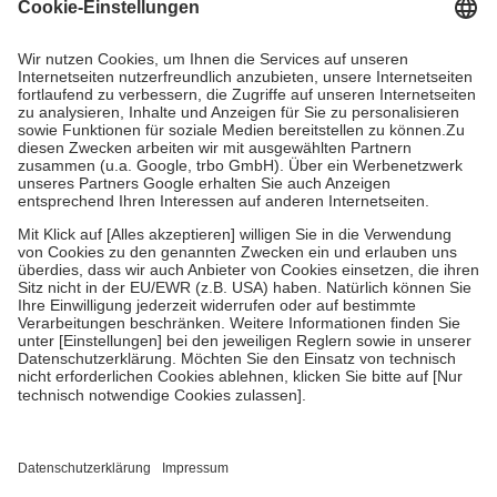
Grundsätzlich leisten Mitglieder Zuzahlungen in Höhe von zehn
Prozent des Abgabepreises,
mindestens
jedoch
fünf Euro
und
höchstens zehn Euro.
Es sind jedoch nie mehr als die tatsächlichen
Kosten der Leistung zu entrichten.
Diese Regeln gelten grundsätzlich auch für Online-Apotheken.
Bei Heilmitteln und häuslicher Krankenpflege beträgt die
Zuzahlung zehn Prozent der Kosten sowie zehn Euro je
Verordnung.
Um das Engagement der Versicherten für ihre eigene Gesundheit zu
stärken und die besondere Stellung der Familie zu unterstützen,
fallen
keine Zuzahlungen
an bei:
• Kindern und Jugendlichen bis zum vollendeten 18. Lebensjahr
mit Ausnahme der Fahrkosten
• Untersuchungen zur Vorsorge und Früherkennung, die von der
GKV getragen werden
• empfohlenen Schutzimpfungen
• Harn- und Blutteststreifen
Wir nutzen Trusted Shops als unabhängigen Dienstleister für die
Einholung von Bewertungen. Trusted Shops hat Maßnahmen
getroffen, um sicherzustellen, dass es sich um echte Bewertungen
handelt. Mehr Informationen findest du hier: