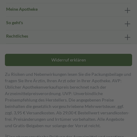
Meine Apotheke
So geht's
Rechtliches
Widerruf erklären
Zu Risiken und Nebenwirkungen lesen Sie die Packungsbeilage und
fragen Sie Ihre Ärztin, Ihren Arzt oder in Ihrer Apotheke. AVP:
Üblicher Apothekenverkaufspreis berechnet nach der
Arzneimittelpreisverordnung. UVP: Unverbindliche
Preisempfehlung des Herstellers. Die angegebenen Preise
beinhalten die gesetzlich vorgeschriebene Mehrwertsteuer, ggf.
zzgl. 3,95 € Versandkosten. Ab 29,00 € Bestell­wert versand­kosten­
frei. Preisänderungen und Irrtümer vorbehalten. Alle Angebote
und Gratis-Beigaben nur solange der Vorrat reicht.
1
Eine pharmazeutische Prüfung der Arzneimittel und sonstigen