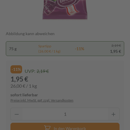
Abbildung kann abweichen
2,19 €
Spartipp
75 g
-11%
1,95 €
(26,00 € / 1 kg)
-11%
UVP:
2,19 €
1,95 €
26,00 € / 1 kg
sofort lieferbar
Preise inkl. MwSt. ggf. zzgl. Versandkosten
In den Warenkorb