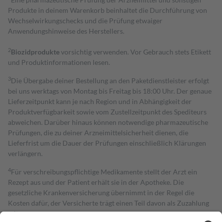
Produkte in deinem Warenkorb beinhaltet die Durchführung von
Wechselwirkungschecks und die Prüfung etwaiger
Anwendungshinweise des Herstellers.
2
Biozidprodukte
vorsichtig verwenden. Vor Gebrauch stets Etikett
und Produktinformationen lesen.
3
Die Übergabe deiner Bestellung an den Paketdienstleister erfolgt
bei uns werktags von Montag bis Freitag bis 18:00 Uhr. Der genaue
Lieferzeitpunkt kann je nach Region und in Abhängigkeit der
Produktverfügbarkeit sowie vom Zustellzeitpunkt des Spediteurs
abweichen. Darüber hinaus können notwendige pharmazeutische
Prüfungen, die zu deiner Arzneimittelsicherheit dienen, die
Lieferfrist um die Dauer der Prüfungen einschließlich Klärungen
verlängern.
4
Für verschreibungspflichtige Medikamente stellt der Arzt ein
Rezept aus und der Patient erhält sie in der Apotheke. Die
gesetzliche Krankenversicherung übernimmt in der Regel die
Kosten dafür, der Versicherte trägt einen Teil davon als Zuzahlung
mit.