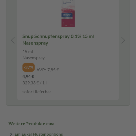
Snup Schnupfenspray 0,1% 15 ml
Ec
Nasenspray
Ta
15 ml
50 
Nasenspray
Tab
-37%
-4
AVP:
7,85 €
4,94 €
7,4
329,33 € / 1 l
0,1
sofort lieferbar
sof
Weitere Produkte aus:
Em Eukal Hustenbonbons