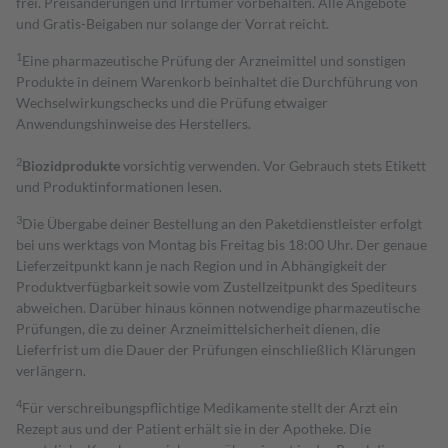
frei. Preisänderungen und Irrtümer vorbehalten. Alle Angebote
und Gratis-Beigaben nur solange der Vorrat reicht.
1
Eine pharmazeutische Prüfung der Arzneimittel und sonstigen
Produkte in deinem Warenkorb beinhaltet die Durchführung von
Wechselwirkungschecks und die Prüfung etwaiger
Anwendungshinweise des Herstellers.
2
Biozidprodukte
vorsichtig verwenden. Vor Gebrauch stets Etikett
und Produktinformationen lesen.
3
Die Übergabe deiner Bestellung an den Paketdienstleister erfolgt
bei uns werktags von Montag bis Freitag bis 18:00 Uhr. Der genaue
Lieferzeitpunkt kann je nach Region und in Abhängigkeit der
Produktverfügbarkeit sowie vom Zustellzeitpunkt des Spediteurs
abweichen. Darüber hinaus können notwendige pharmazeutische
Prüfungen, die zu deiner Arzneimittelsicherheit dienen, die
Lieferfrist um die Dauer der Prüfungen einschließlich Klärungen
verlängern.
4
Für verschreibungspflichtige Medikamente stellt der Arzt ein
Rezept aus und der Patient erhält sie in der Apotheke. Die