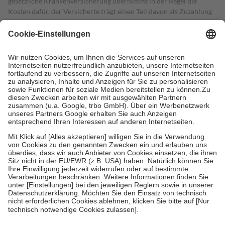
gesetzliche Krankenversicherung übernimmt in der Regel die
Kosten dafür, der Versicherte trägt einen Teil davon als Zuzahlung
mit.
Grundsätzlich leisten Mitglieder Zuzahlungen in Höhe von zehn
Prozent des Abgabepreises,
mindestens
jedoch
fünf Euro
und
höchstens zehn Euro.
Es sind jedoch nie mehr als die tatsächlichen
Kosten der Leistung zu entrichten.
Diese Regeln gelten grundsätzlich auch für Online-Apotheken.
Bei Heilmitteln und häuslicher Krankenpflege beträgt die
Zuzahlung zehn Prozent der Kosten sowie zehn Euro je
Verordnung.
Um das Engagement der Versicherten für ihre eigene Gesundheit zu
stärken und die besondere Stellung der Familie zu unterstützen,
fallen
keine Zuzahlungen
an bei:
• Kindern und Jugendlichen bis zum vollendeten 18. Lebensjahr
mit Ausnahme der Fahrkosten
• Untersuchungen zur Vorsorge und Früherkennung, die von der
GKV getragen werden
• empfohlenen Schutzimpfungen
• Harn- und Blutteststreifen
Wir nutzen Trusted Shops als unabhängigen Dienstleister für die