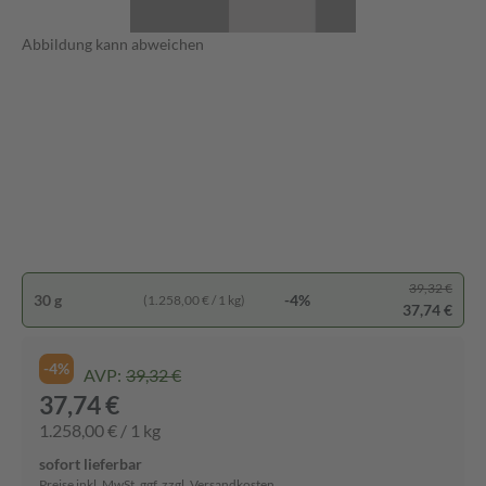
Abbildung kann abweichen
39,32 €
30 g
-4%
(1.258,00 € / 1 kg)
37,74 €
-4%
AVP:
39,32 €
37,74 €
1.258,00 € / 1 kg
sofort lieferbar
Preise inkl. MwSt. ggf. zzgl. Versandkosten