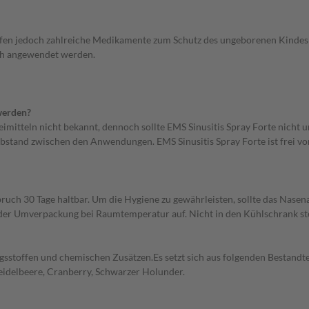
ürfen jedoch zahlreiche Medikamente zum Schutz des ungeborenen Kindes
ich angewendet werden.
 werden?
mitteln nicht bekannt, dennoch sollte EMS Sinusitis Spray Forte nich
abstand zwischen den Anwendungen. EMS Sinusitis Spray Forte ist frei
ruch 30 Tage haltbar. Um die Hygiene zu gewährleisten, sollte das Nas
der Umverpackung bei Raumtemperatur auf. Nicht in den Kühlschrank ste
ngsstoffen und chemischen Zusätzen.Es setzt sich aus folgenden Bestandte
Heidelbeere, Cranberry, Schwarzer Holunder.