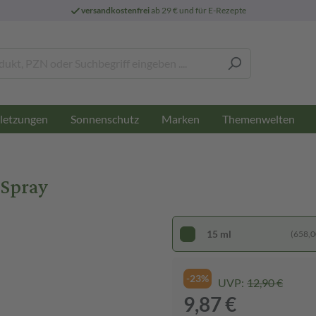
versandkostenfrei
ab 29 € und für E-Rezepte
letzungen
Sonnenschutz
Marken
Themenwelten
 Spray
15 ml
(658,00
-23%
UVP:
12,90 €
9,87 €