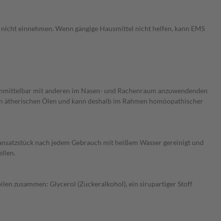
 nicht einnehmen. Wenn gängige Hausmittel nicht helfen, kann EMS
t unmittelbar mit anderen im Nasen- und Rachenraum anzuwendenden
 von ätherischen Ölen und kann deshalb im Rahmen homöopathischer
enansatzstück nach jedem Gebrauch mit heißem Wasser gereinigt und
llen.
ilen zusammen: Glycerol (Zuckeralkohol), ein sirupartiger Stoff