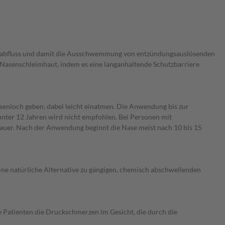
hleimabfluss und damit die Ausschwemmung von entzündungsauslösenden
r Nasenschleimhaut, indem es eine langanhaltende Schutzbarriere
Nasenloch geben, dabei leicht einatmen. Die Anwendung bis zur
 unter 12 Jahren wird nicht empfohlen. Bei Personen mit
auer. Nach der Anwendung beginnt die Nase meist nach 10 bis 15
eine natürliche Alternative zu gängigen, chemisch abschwellenden
e Patienten die Druckschmerzen im Gesicht, die durch die