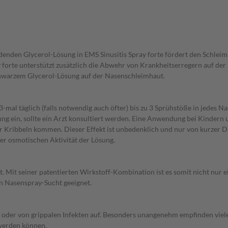
bildenden Glycerol-Lösung in EMS Sinusitis Spray forte fördert den Sc
 forte unterstützt zusätzlich die Abwehr von Krankheitserregern auf de
chwarzem Glycerol-Lösung auf der Nasenschleimhaut.
3-mal täglich (falls notwendig auch öfter) bis zu 3 Sprühstöße in jedes 
ung ein, sollte ein Arzt konsultiert werden. Eine Anwendung bei Kindern
 Kribbeln kommen. Dieser Effekt ist unbedenklich und nur von kurzer D
der osmotischen Aktivität der Lösung.
 Mit seiner patentierten Wirkstoff-Kombination ist es somit nicht nur 
n Nasenspray-Sucht geeignet.
ns oder von grippalen Infekten auf. Besonders unangenehm empfinden viel
 werden können.