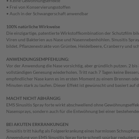
• Keine Gewöhnungseffekte
• Frei von Konservierungsstoffen
• Auch in der Schwangerschaft anwendbar
100% natürliche Wirkweise
Die einzigartige, patentierte Wirkstoffkombination der Schutzfilm 
Viren und Bakterien aus Nase und Nasennebenhöhlen. Sinusitis Spray
bildet. Pflanzenextrakte von Grüntee, Heidelbeere, Cranberry und s
ANWENDUNGSEMPFEHLUNG:
Vor der Anwendung die Nase vorsichtig, aber gründlich putzen. 2 bis 
vollständigen Genesung wiederholen. Tritt nach 7 Tagen keine Besser
empfindlicher Nase kann es im ersten Moment zu einem Brennen oder
Minuten stark zu laufen. Dieser Effekt ist gewünscht und basiert auf 
MACHT NICHT ABHÄNGIG
EMS Sinusitis Spray forte wirkt abschwellend ohne Gewöhnungseffekt.
Nasensprays, sondern auch für die Entwöhnung bei einer bestehende
BEI AKUTEN ERKRANKUNGEN
Sinusitis tritt häufig als Folgeerkrankung eines harmlosen Schnupfe
Anwendung von EMS Sinusitis Spray forte schnell spürbar reduziert