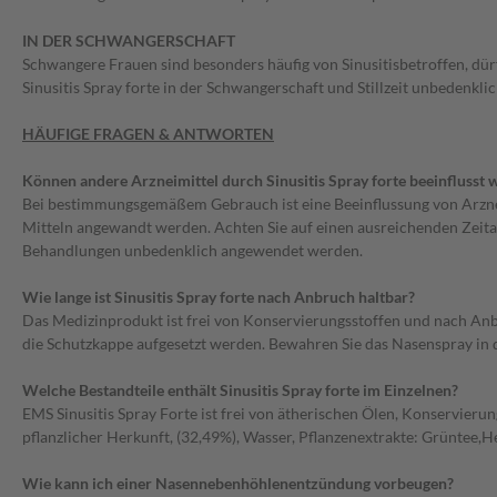
IN DER SCHWANGERSCHAFT
Schwangere Frauen sind besonders häufig von Sinusitisbetroffen, d
Sinusitis Spray forte in der Schwangerschaft und Stillzeit unbedenkl
HÄUFIGE FRAGEN & ANTWORTEN
Können andere Arzneimittel durch Sinusitis Spray forte beeinflusst
Bei bestimmungsgemäßem Gebrauch ist eine Beeinflussung von Arznei
Mitteln angewandt werden. Achten Sie auf einen ausreichenden Zeit
Behandlungen unbedenklich angewendet werden.
Wie lange ist Sinusitis Spray forte nach Anbruch haltbar?
Das Medizinprodukt ist frei von Konservierungsstoffen und nach Anb
die Schutzkappe aufgesetzt werden. Bewahren Sie das Nasenspray in 
Welche Bestandteile enthält Sinusitis Spray forte im Einzelnen?
EMS Sinusitis Spray Forte ist frei von ätherischen Ölen, Konservieru
pflanzlicher Herkunft, (32,49%), Wasser, Pflanzenextrakte: Grüntee,
Wie kann ich einer Nasennebenhöhlenentzündung vorbeugen?