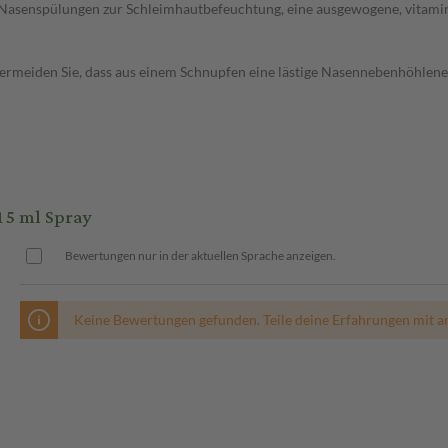
en, Nasenspülungen zur Schleimhautbefeuchtung, eine ausgewogene, vitamin
o vermeiden Sie, dass aus einem Schnupfen eine lästige Nasennebenhöhlen
5 ml Spray
Bewertungen nur in der aktuellen Sprache anzeigen.
Keine Bewertungen gefunden. Teile deine Erfahrungen mit a