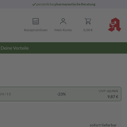
persönliche
pharmazeutische Beratung
Rezept einlösen
Mein Konto
0,00 €
Deine Vorteile
UVP:
12,90 €
-23%
 € / 1 l)
9,87 €
sofort lieferbar