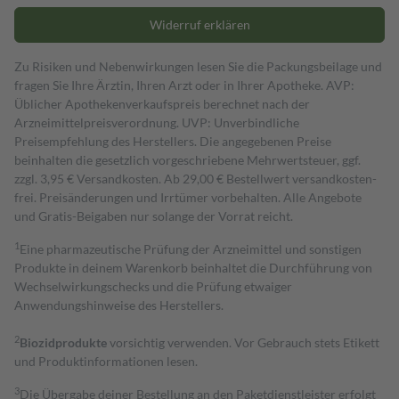
Widerruf erklären
Zu Risiken und Nebenwirkungen lesen Sie die Packungsbeilage und
fragen Sie Ihre Ärztin, Ihren Arzt oder in Ihrer Apotheke. AVP:
Üblicher Apothekenverkaufspreis berechnet nach der
Arzneimittelpreisverordnung. UVP: Unverbindliche
Preisempfehlung des Herstellers. Die angegebenen Preise
beinhalten die gesetzlich vorgeschriebene Mehrwertsteuer, ggf.
zzgl. 3,95 € Versandkosten. Ab 29,00 € Bestell­wert versand­kosten­
frei. Preisänderungen und Irrtümer vorbehalten. Alle Angebote
und Gratis-Beigaben nur solange der Vorrat reicht.
1
Eine pharmazeutische Prüfung der Arzneimittel und sonstigen
Produkte in deinem Warenkorb beinhaltet die Durchführung von
Wechselwirkungschecks und die Prüfung etwaiger
Anwendungshinweise des Herstellers.
2
Biozidprodukte
vorsichtig verwenden. Vor Gebrauch stets Etikett
und Produktinformationen lesen.
3
Die Übergabe deiner Bestellung an den Paketdienstleister erfolgt