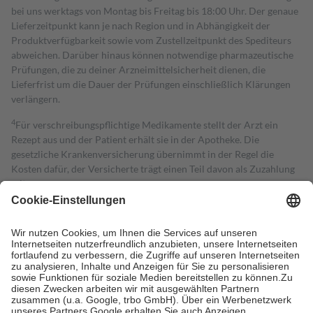
bei uns werktags von Montag bis Freitag bis 18:00 Uhr. Der genaue
Lieferzeitpunkt kann je nach Region und in Abhängigkeit der
Produktverfügbarkeit sowie vom Zustellzeitpunkt des Spediteurs
abweichen. Darüber hinaus können notwendige pharmazeutische
Prüfungen, die zu deiner Arzneimittelsicherheit dienen, die
Lieferfrist um die Dauer der Prüfungen einschließlich Klärungen
verlängern.
4
Für verschreibungspflichtige Medikamente stellt der Arzt ein
Rezept aus und der Patient erhält sie in der Apotheke. Die
gesetzliche Krankenversicherung übernimmt in der Regel die
Kosten dafür, der Versicherte trägt einen Teil davon als Zuzahlung
mit.
Grundsätzlich leisten Mitglieder Zuzahlungen in Höhe von zehn
Prozent des Abgabepreises,
mindestens
jedoch
fünf Euro
und
höchstens zehn Euro.
Es sind jedoch nie mehr als die tatsächlichen
Kosten der Leistung zu entrichten.
Diese Regeln gelten grundsätzlich auch für Online-Apotheken.
Bei Heilmitteln und häuslicher Krankenpflege beträgt die
Zuzahlung zehn Prozent der Kosten sowie zehn Euro je
Verordnung.