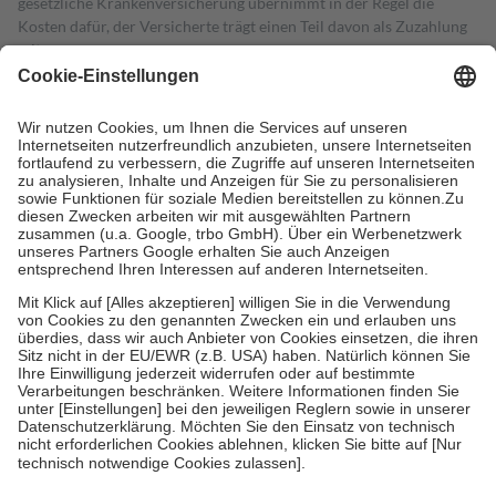
gesetzliche Krankenversicherung übernimmt in der Regel die
Kosten dafür, der Versicherte trägt einen Teil davon als Zuzahlung
mit.
Grundsätzlich leisten Mitglieder Zuzahlungen in Höhe von zehn
Prozent des Abgabepreises,
mindestens
jedoch
fünf Euro
und
höchstens zehn Euro.
Es sind jedoch nie mehr als die tatsächlichen
Kosten der Leistung zu entrichten.
Diese Regeln gelten grundsätzlich auch für Online-Apotheken.
Bei Heilmitteln und häuslicher Krankenpflege beträgt die
Zuzahlung zehn Prozent der Kosten sowie zehn Euro je
Verordnung.
Um das Engagement der Versicherten für ihre eigene Gesundheit zu
stärken und die besondere Stellung der Familie zu unterstützen,
fallen
keine Zuzahlungen
an bei:
• Kindern und Jugendlichen bis zum vollendeten 18. Lebensjahr
mit Ausnahme der Fahrkosten
• Untersuchungen zur Vorsorge und Früherkennung, die von der
GKV getragen werden
• empfohlenen Schutzimpfungen
• Harn- und Blutteststreifen
Wir nutzen Trusted Shops als unabhängigen Dienstleister für die