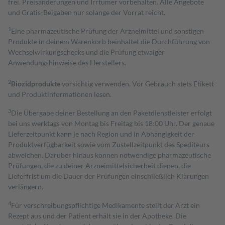
frei. Preisänderungen und Irrtümer vorbehalten. Alle Angebote
und Gratis-Beigaben nur solange der Vorrat reicht.
1
Eine pharmazeutische Prüfung der Arzneimittel und sonstigen
Produkte in deinem Warenkorb beinhaltet die Durchführung von
Wechselwirkungschecks und die Prüfung etwaiger
Anwendungshinweise des Herstellers.
2
Biozidprodukte
vorsichtig verwenden. Vor Gebrauch stets Etikett
und Produktinformationen lesen.
3
Die Übergabe deiner Bestellung an den Paketdienstleister erfolgt
bei uns werktags von Montag bis Freitag bis 18:00 Uhr. Der genaue
Lieferzeitpunkt kann je nach Region und in Abhängigkeit der
Produktverfügbarkeit sowie vom Zustellzeitpunkt des Spediteurs
abweichen. Darüber hinaus können notwendige pharmazeutische
Prüfungen, die zu deiner Arzneimittelsicherheit dienen, die
Lieferfrist um die Dauer der Prüfungen einschließlich Klärungen
verlängern.
4
Für verschreibungspflichtige Medikamente stellt der Arzt ein
Rezept aus und der Patient erhält sie in der Apotheke. Die