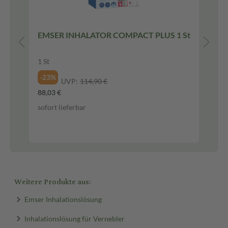
y
EMSER INHALATOR COMPACT PLUS 1 St
EM
20
1 St
Na
-23%
UVP:
114,90 €
-3
88,03 €
5,4
sofort lieferbar
272
sof
Weitere Produkte aus:
Emser Inhalationslösung
Inhalationslösung für Vernebler