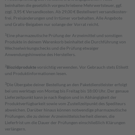
beinhalten die gesetzlich vorgeschriebene Mehrwertsteuer, ggf.
zzgl. 3,95 € Versandkosten. Ab 29,00 € Bestell­wert versand­kosten­
frei. Preisänderungen und Irrtümer vorbehalten. Alle Angebote
und Gratis-Beigaben nur solange der Vorrat reicht.
1
Eine pharmazeutische Prüfung der Arzneimittel und sonstigen
Produkte in deinem Warenkorb beinhaltet die Durchführung von
Wechselwirkungschecks und die Prüfung etwaiger
Anwendungshinweise des Herstellers.
2
Biozidprodukte
vorsichtig verwenden. Vor Gebrauch stets Etikett
und Produktinformationen lesen.
3
Die Übergabe deiner Bestellung an den Paketdienstleister erfolgt
bei uns werktags von Montag bis Freitag bis 18:00 Uhr. Der genaue
Lieferzeitpunkt kann je nach Region und in Abhängigkeit der
Produktverfügbarkeit sowie vom Zustellzeitpunkt des Spediteurs
abweichen. Darüber hinaus können notwendige pharmazeutische
Prüfungen, die zu deiner Arzneimittelsicherheit dienen, die
Lieferfrist um die Dauer der Prüfungen einschließlich Klärungen
verlängern.