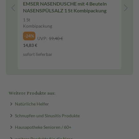
y
EMSER NASENDUSCHE mit 4 Beuteln
EM
NASENSPÜLSALZ 1 St Kombipackung
20
1 St
Na
Kombipackung
-3
-24%
UVP:
19,40 €
5,4
14,83 €
272
sofort lieferbar
sof
Weitere Produkte aus:
Natürliche Helfer
Schnupfen und Sinusitis Produkte
Hausapotheke Senioren / 60+
weitere Produkte für die Nase