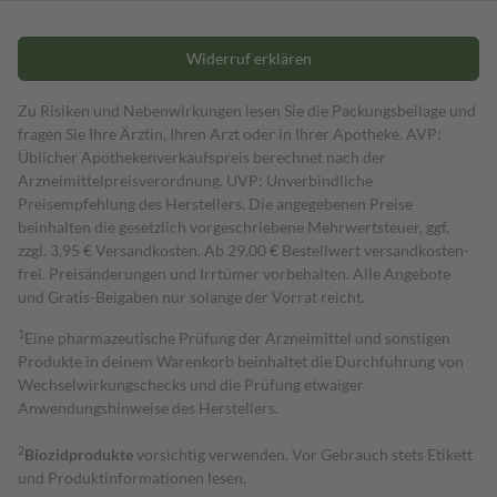
Widerruf erklären
Zu Risiken und Nebenwirkungen lesen Sie die Packungsbeilage und
fragen Sie Ihre Ärztin, Ihren Arzt oder in Ihrer Apotheke. AVP:
Üblicher Apothekenverkaufspreis berechnet nach der
Arzneimittelpreisverordnung. UVP: Unverbindliche
Preisempfehlung des Herstellers. Die angegebenen Preise
beinhalten die gesetzlich vorgeschriebene Mehrwertsteuer, ggf.
zzgl. 3,95 € Versandkosten. Ab 29,00 € Bestell­wert versand­kosten­
frei. Preisänderungen und Irrtümer vorbehalten. Alle Angebote
und Gratis-Beigaben nur solange der Vorrat reicht.
1
Eine pharmazeutische Prüfung der Arzneimittel und sonstigen
Produkte in deinem Warenkorb beinhaltet die Durchführung von
Wechselwirkungschecks und die Prüfung etwaiger
Anwendungshinweise des Herstellers.
2
Biozidprodukte
vorsichtig verwenden. Vor Gebrauch stets Etikett
und Produktinformationen lesen.