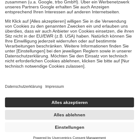
Verordnung.
Um das Engagement der Versicherten für ihre eigene Gesundheit zu
stärken und die besondere Stellung der Familie zu unterstützen,
fallen
keine Zuzahlungen
an bei:
• Kindern und Jugendlichen bis zum vollendeten 18. Lebensjahr
mit Ausnahme der Fahrkosten
• Untersuchungen zur Vorsorge und Früherkennung, die von der
GKV getragen werden
• empfohlenen Schutzimpfungen
• Harn- und Blutteststreifen
Wir nutzen Trusted Shops als unabhängigen Dienstleister für die
Einholung von Bewertungen. Trusted Shops hat Maßnahmen
getroffen, um sicherzustellen, dass es sich um echte Bewertungen
handelt. Mehr Informationen findest du hier:
https://help.etrusted.com/hc/de/articles/4419944605341
Einige Bilder und Inhalte wurden unter Zuhilfenahme künstlicher
Intelligenz erstellt.