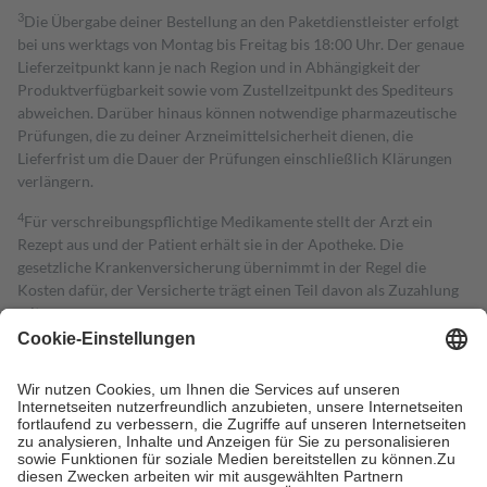
3
Die Übergabe deiner Bestellung an den Paketdienstleister erfolgt
bei uns werktags von Montag bis Freitag bis 18:00 Uhr. Der genaue
Lieferzeitpunkt kann je nach Region und in Abhängigkeit der
Produktverfügbarkeit sowie vom Zustellzeitpunkt des Spediteurs
abweichen. Darüber hinaus können notwendige pharmazeutische
Prüfungen, die zu deiner Arzneimittelsicherheit dienen, die
Lieferfrist um die Dauer der Prüfungen einschließlich Klärungen
verlängern.
4
Für verschreibungspflichtige Medikamente stellt der Arzt ein
Rezept aus und der Patient erhält sie in der Apotheke. Die
gesetzliche Krankenversicherung übernimmt in der Regel die
Kosten dafür, der Versicherte trägt einen Teil davon als Zuzahlung
mit.
Grundsätzlich leisten Mitglieder Zuzahlungen in Höhe von zehn
Prozent des Abgabepreises,
mindestens
jedoch
fünf Euro
und
höchstens zehn Euro.
Es sind jedoch nie mehr als die tatsächlichen
Kosten der Leistung zu entrichten.
Diese Regeln gelten grundsätzlich auch für Online-Apotheken.
Bei Heilmitteln und häuslicher Krankenpflege beträgt die
Zuzahlung zehn Prozent der Kosten sowie zehn Euro je