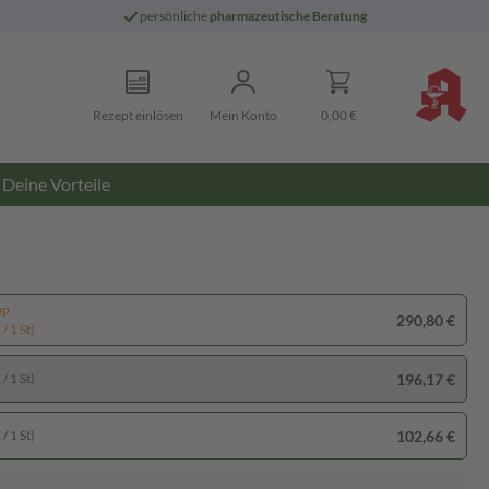
persönliche
pharmazeutische Beratung
Rezept einlösen
Mein Konto
0,00 €
Deine Vorteile
pp
290,80 €
/ 1 St)
196,17 €
/ 1 St)
102,66 €
/ 1 St)