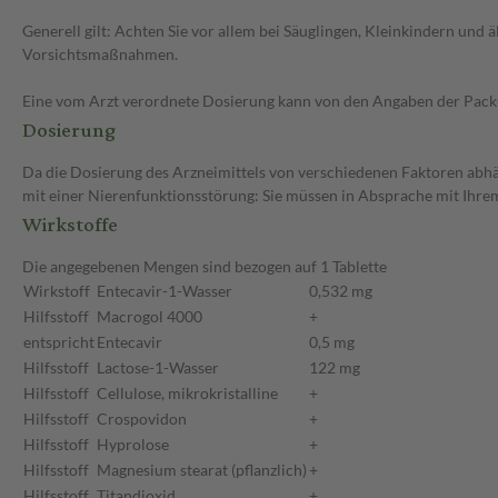
Generell gilt: Achten Sie vor allem bei Säuglingen, Kleinkindern un
Vorsichtsmaßnahmen.
Eine vom Arzt verordnete Dosierung kann von den Angaben der Packun
Dosierung
Da die Dosierung des Arzneimittels von verschiedenen Faktoren abhäng
mit einer Nierenfunktionsstörung: Sie müssen in Absprache mit Ihrem
Wirkstoffe
Die angegebenen Mengen sind bezogen auf 1 Tablette
Wirkstoff
Entecavir-1-Wasser
0,532 mg
Hilfsstoff
Macrogol 4000
+
entspricht
Entecavir
0,5 mg
Hilfsstoff
Lactose-1-Wasser
122 mg
Hilfsstoff
Cellulose, mikrokristalline
+
Hilfsstoff
Crospovidon
+
Hilfsstoff
Hyprolose
+
Hilfsstoff
Magnesium stearat (pflanzlich)
+
Hilfsstoff
Titandioxid
+