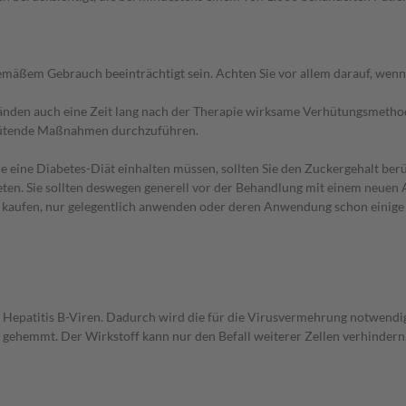
äßem Gebrauch beeinträchtigt sein. Achten Sie vor allem darauf, wenn
nden auch eine Zeit lang nach der Therapie wirksame Verhütungsmethode
hütende Maßnahmen durchzuführen.
e eine Diabetes-Diät einhalten müssen, sollten Sie den Zuckergehalt berü
en. Sie sollten deswegen generell vor der Behandlung mit einem neuen A
st kaufen, nur gelegentlich anwenden oder deren Anwendung schon einige 
on Hepatitis B-Viren. Dadurch wird die für die Virusvermehrung notwend
ehemmt. Der Wirkstoff kann nur den Befall weiterer Zellen verhindern, b