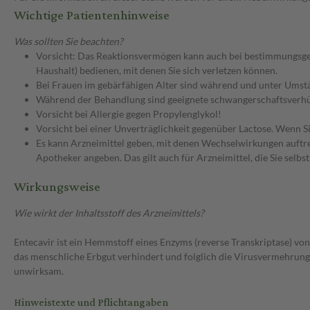
Wichtige Patientenhinweise
Was sollten Sie beachten?
Vorsicht: Das Reaktionsvermögen kann auch bei bestimmungsgem
Haushalt) bedienen, mit denen Sie sich verletzen können.
Bei Frauen im gebärfähigen Alter sind während und unter Umstä
Während der Behandlung sind geeignete schwangerschaftsver
Vorsicht bei Allergie gegen Propylenglykol!
Vorsicht bei einer Unverträglichkeit gegenüber Lactose. Wenn Si
Es kann Arzneimittel geben, mit denen Wechselwirkungen auftret
Apotheker angeben. Das gilt auch für Arzneimittel, die Sie selb
Wirkungsweise
Wie wirkt der Inhaltsstoff des Arzneimittels?
Entecavir ist ein Hemmstoff eines Enzyms (reverse Transkriptase) v
das menschliche Erbgut verhindert und folglich die Virusvermehrung g
unwirksam.
Hinweistexte und Pflichtangaben