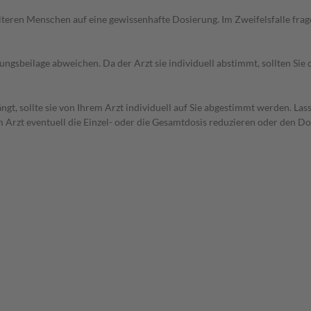
d älteren Menschen auf eine gewissenhafte Dosierung. Im Zweifelsfalle f
gsbeilage abweichen. Da der Arzt sie individuell abstimmt, sollten Si
t, sollte sie von Ihrem Arzt individuell auf Sie abgestimmt werden. Las
 Arzt eventuell die Einzel- oder die Gesamtdosis reduzieren oder den D