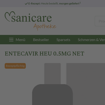
3
E-Rezept:
Heute bestellt,
morgen geliefert
Menü
Bestseller
Sparsets
Schmerzen & Ver
ENTECAVIR HEU 0.5MG NET
Rezeptpflichtig