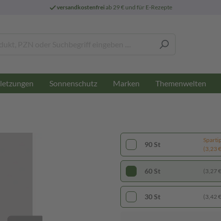
versandkostenfrei
ab 29 € und für E-Rezepte
letzungen
Sonnenschutz
Marken
Themenwelten
Sparti
90 St
(3,23 € 
60 St
(3,27 € 
30 St
(3,42 € 