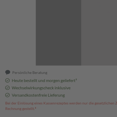
Abbildung kann abweichen
Persönliche Beratung
Heute bestellt und morgen geliefert³
Wechselwirkungscheck inklusive
Versandkostenfreie Lieferung
Bei der Einlösung eines Kassenrezeptes werden nur die gesetzlichen 
Rechnung gestellt.⁴