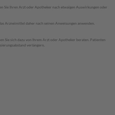
ragen Sie Ihren Arzt oder Apotheker nach etwaigen Auswirkungen oder
e das Arzneimittel daher nach seinen Anweisungen anwenden.
sen Sie sich dazu von Ihrem Arzt oder Apotheker beraten. Patienten
osierungsabstand verlängern.