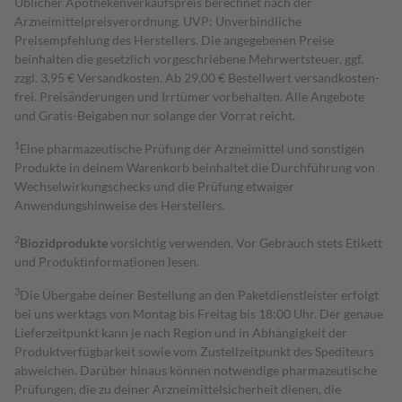
Üblicher Apothekenverkaufspreis berechnet nach der
Arzneimittelpreisverordnung. UVP: Unverbindliche
Preisempfehlung des Herstellers. Die angegebenen Preise
beinhalten die gesetzlich vorgeschriebene Mehrwertsteuer, ggf.
zzgl. 3,95 € Versandkosten. Ab 29,00 € Bestell­wert versand­kosten­
frei. Preisänderungen und Irrtümer vorbehalten. Alle Angebote
und Gratis-Beigaben nur solange der Vorrat reicht.
1
Eine pharmazeutische Prüfung der Arzneimittel und sonstigen
Produkte in deinem Warenkorb beinhaltet die Durchführung von
Wechselwirkungschecks und die Prüfung etwaiger
Anwendungshinweise des Herstellers.
2
Biozidprodukte
vorsichtig verwenden. Vor Gebrauch stets Etikett
und Produktinformationen lesen.
3
Die Übergabe deiner Bestellung an den Paketdienstleister erfolgt
bei uns werktags von Montag bis Freitag bis 18:00 Uhr. Der genaue
Lieferzeitpunkt kann je nach Region und in Abhängigkeit der
Produktverfügbarkeit sowie vom Zustellzeitpunkt des Spediteurs
abweichen. Darüber hinaus können notwendige pharmazeutische
Prüfungen, die zu deiner Arzneimittelsicherheit dienen, die