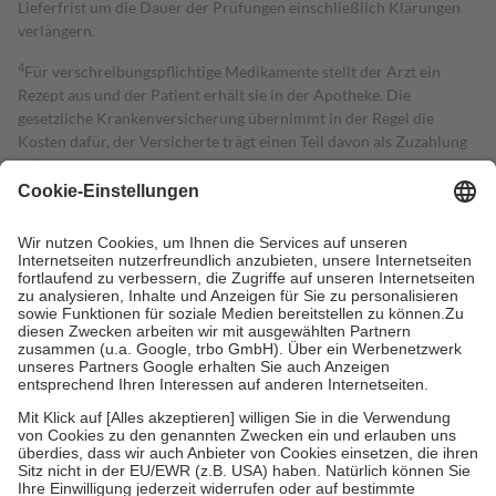
Lieferfrist um die Dauer der Prüfungen einschließlich Klärungen
verlängern.
4
Für verschreibungspflichtige Medikamente stellt der Arzt ein
Rezept aus und der Patient erhält sie in der Apotheke. Die
gesetzliche Krankenversicherung übernimmt in der Regel die
Kosten dafür, der Versicherte trägt einen Teil davon als Zuzahlung
mit.
Grundsätzlich leisten Mitglieder Zuzahlungen in Höhe von zehn
Prozent des Abgabepreises,
mindestens
jedoch
fünf Euro
und
höchstens zehn Euro.
Es sind jedoch nie mehr als die tatsächlichen
Kosten der Leistung zu entrichten.
Diese Regeln gelten grundsätzlich auch für Online-Apotheken.
Bei Heilmitteln und häuslicher Krankenpflege beträgt die
Zuzahlung zehn Prozent der Kosten sowie zehn Euro je
Verordnung.
Um das Engagement der Versicherten für ihre eigene Gesundheit zu
stärken und die besondere Stellung der Familie zu unterstützen,
fallen
keine Zuzahlungen
an bei:
• Kindern und Jugendlichen bis zum vollendeten 18. Lebensjahr
mit Ausnahme der Fahrkosten
• Untersuchungen zur Vorsorge und Früherkennung, die von der