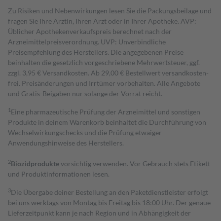
Zu Risiken und Nebenwirkungen lesen Sie die Packungsbeilage und
fragen Sie Ihre Ärztin, Ihren Arzt oder in Ihrer Apotheke. AVP:
Üblicher Apothekenverkaufspreis berechnet nach der
Arzneimittelpreisverordnung. UVP: Unverbindliche
Preisempfehlung des Herstellers. Die angegebenen Preise
beinhalten die gesetzlich vorgeschriebene Mehrwertsteuer, ggf.
zzgl. 3,95 € Versandkosten. Ab 29,00 € Bestell­wert versand­kosten­
frei. Preisänderungen und Irrtümer vorbehalten. Alle Angebote
und Gratis-Beigaben nur solange der Vorrat reicht.
1
Eine pharmazeutische Prüfung der Arzneimittel und sonstigen
Produkte in deinem Warenkorb beinhaltet die Durchführung von
Wechselwirkungschecks und die Prüfung etwaiger
Anwendungshinweise des Herstellers.
2
Biozidprodukte
vorsichtig verwenden. Vor Gebrauch stets Etikett
und Produktinformationen lesen.
3
Die Übergabe deiner Bestellung an den Paketdienstleister erfolgt
bei uns werktags von Montag bis Freitag bis 18:00 Uhr. Der genaue
Lieferzeitpunkt kann je nach Region und in Abhängigkeit der