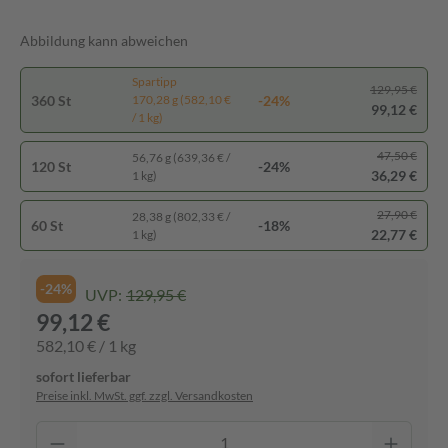
Abbildung kann abweichen
Spartipp
129,95 €
360 St
-24%
170,28 g (582,10 €
99,12 €
/ 1 kg)
47,50 €
56,76 g (639,36 € /
120 St
-24%
36,29 €
1 kg)
27,90 €
28,38 g (802,33 € /
60 St
-18%
22,77 €
1 kg)
-24%
UVP:
129,95 €
99,12 €
582,10 € / 1 kg
sofort lieferbar
Preise inkl. MwSt. ggf. zzgl. Versandkosten