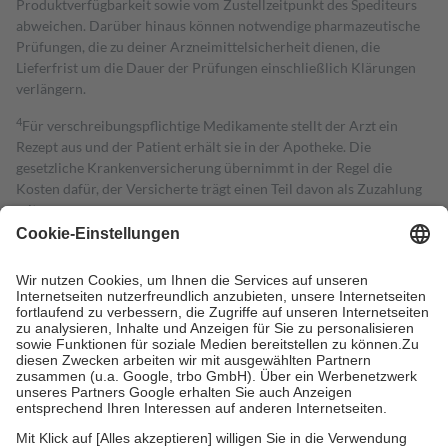
Produktverfügbarkeit sowie vom Zustellzeitpunkt des Spediteurs
abweichen. Darüber hinaus können notwendige pharmazeutische
Prüfungen, die zu deiner Arzneimittelsicherheit dienen, die
Lieferfrist um die Dauer der Prüfungen einschließlich Klärungen
verlängern.
4
Für verschreibungspflichtige Medikamente stellt der Arzt ein
Rezept aus und der Patient erhält sie in der Apotheke. Die
gesetzliche Krankenversicherung übernimmt in der Regel die
Kosten dafür, der Versicherte trägt einen Teil davon als Zuzahlung
mit.
Grundsätzlich leisten Mitglieder Zuzahlungen in Höhe von zehn
Prozent des Abgabepreises,
mindestens
jedoch
fünf Euro
und
höchstens zehn Euro.
Es sind jedoch nie mehr als die tatsächlichen
Kosten der Leistung zu entrichten.
Diese Regeln gelten grundsätzlich auch für Online-Apotheken.
Bei Heilmitteln und häuslicher Krankenpflege beträgt die
Zuzahlung zehn Prozent der Kosten sowie zehn Euro je
Verordnung.
Um das Engagement der Versicherten für ihre eigene Gesundheit zu
stärken und die besondere Stellung der Familie zu unterstützen,
fallen
keine Zuzahlungen
an bei: