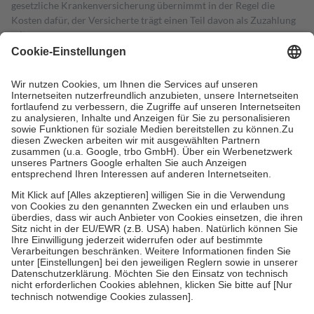
gesetzliche Krankenversicherung übernimmt in der Regel die
Kosten dafür, der Versicherte trägt einen Teil davon als Zuzahlung
mit.
Grundsätzlich leisten Mitglieder Zuzahlungen in Höhe von zehn
Prozent des Abgabepreises,
mindestens
jedoch
fünf Euro
und
höchstens zehn Euro.
Es sind jedoch nie mehr als die tatsächlichen
Kosten der Leistung zu entrichten.
Diese Regeln gelten grundsätzlich auch für Online-Apotheken.
Bei Heilmitteln und häuslicher Krankenpflege beträgt die
Zuzahlung zehn Prozent der Kosten sowie zehn Euro je
Verordnung.
Um das Engagement der Versicherten für ihre eigene Gesundheit zu
stärken und die besondere Stellung der Familie zu unterstützen,
fallen
keine Zuzahlungen
an bei:
• Kindern und Jugendlichen bis zum vollendeten 18. Lebensjahr
mit Ausnahme der Fahrkosten
• Untersuchungen zur Vorsorge und Früherkennung, die von der
GKV getragen werden
• empfohlenen Schutzimpfungen
• Harn- und Blutteststreifen
Wir nutzen Trusted Shops als unabhängigen Dienstleister für die