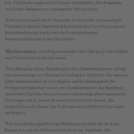
frei. Preisänderungen und Irrtümer vorbehalten. Alle Angebote
und Gratis-Beigaben nur solange der Vorrat reicht.
1
Eine pharmazeutische Prüfung der Arzneimittel und sonstigen
Produkte in deinem Warenkorb beinhaltet die Durchführung von
Wechselwirkungschecks und die Prüfung etwaiger
Anwendungshinweise des Herstellers.
2
Biozidprodukte
vorsichtig verwenden. Vor Gebrauch stets Etikett
und Produktinformationen lesen.
3
Die Übergabe deiner Bestellung an den Paketdienstleister erfolgt
bei uns werktags von Montag bis Freitag bis 18:00 Uhr. Der genaue
Lieferzeitpunkt kann je nach Region und in Abhängigkeit der
Produktverfügbarkeit sowie vom Zustellzeitpunkt des Spediteurs
abweichen. Darüber hinaus können notwendige pharmazeutische
Prüfungen, die zu deiner Arzneimittelsicherheit dienen, die
Lieferfrist um die Dauer der Prüfungen einschließlich Klärungen
verlängern.
4
Für verschreibungspflichtige Medikamente stellt der Arzt ein
Rezept aus und der Patient erhält sie in der Apotheke. Die