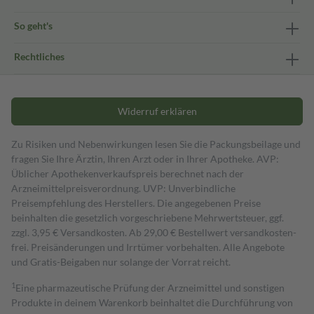
So geht's
Rechtliches
Widerruf erklären
Zu Risiken und Nebenwirkungen lesen Sie die Packungsbeilage und
fragen Sie Ihre Ärztin, Ihren Arzt oder in Ihrer Apotheke. AVP:
Üblicher Apothekenverkaufspreis berechnet nach der
Arzneimittelpreisverordnung. UVP: Unverbindliche
Preisempfehlung des Herstellers. Die angegebenen Preise
beinhalten die gesetzlich vorgeschriebene Mehrwertsteuer, ggf.
zzgl. 3,95 € Versandkosten. Ab 29,00 € Bestell­wert versand­kosten­
frei. Preisänderungen und Irrtümer vorbehalten. Alle Angebote
und Gratis-Beigaben nur solange der Vorrat reicht.
1
Eine pharmazeutische Prüfung der Arzneimittel und sonstigen
Produkte in deinem Warenkorb beinhaltet die Durchführung von