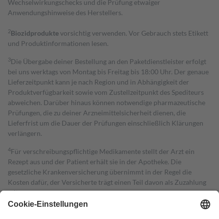
Wechselwirkungschecks und die Prüfung etwaiger
Anwendungshinweise des Herstellers.
2
Biozidprodukte
vorsichtig verwenden. Vor Gebrauch stets Etikett
und Produktinformationen lesen.
3
Die Übergabe deiner Bestellung an den Paketdienstleister erfolgt
bei uns werktags von Montag bis Freitag bis 18:00 Uhr. Der genaue
Lieferzeitpunkt kann je nach Region und in Abhängigkeit der
Produktverfügbarkeit sowie vom Zustellzeitpunkt des Spediteurs
abweichen. Darüber hinaus können notwendige pharmazeutische
Prüfungen, die zu deiner Arzneimittelsicherheit dienen, die
Lieferfrist um die Dauer der Prüfungen einschließlich Klärungen
verlängern.
4
Für verschreibungspflichtige Medikamente stellt der Arzt ein
Rezept aus und der Patient erhält sie in der Apotheke. Die
gesetzliche Krankenversicherung übernimmt in der Regel die
Kosten dafür, der Versicherte trägt einen Teil davon als Zuzahlung
mit.
Grundsätzlich leisten Mitglieder Zuzahlungen in Höhe von zehn
Prozent des Abgabepreises,
mindestens
jedoch
fünf Euro
und