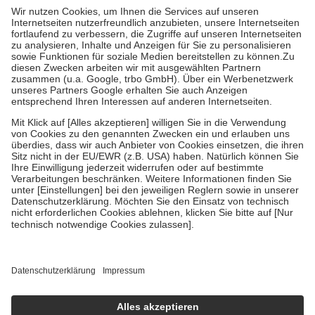
höchstens zehn Euro.
Es sind jedoch nie mehr als die tatsächlichen
Kosten der Leistung zu entrichten.
Diese Regeln gelten grundsätzlich auch für Online-Apotheken.
Bei Heilmitteln und häuslicher Krankenpflege beträgt die
Zuzahlung zehn Prozent der Kosten sowie zehn Euro je
Verordnung.
Um das Engagement der Versicherten für ihre eigene Gesundheit zu
stärken und die besondere Stellung der Familie zu unterstützen,
fallen
keine Zuzahlungen
an bei:
• Kindern und Jugendlichen bis zum vollendeten 18. Lebensjahr
mit Ausnahme der Fahrkosten
• Untersuchungen zur Vorsorge und Früherkennung, die von der
GKV getragen werden
• empfohlenen Schutzimpfungen
• Harn- und Blutteststreifen
Wir nutzen Trusted Shops als unabhängigen Dienstleister für die
Einholung von Bewertungen. Trusted Shops hat Maßnahmen
getroffen, um sicherzustellen, dass es sich um echte Bewertungen
handelt. Mehr Informationen findest du hier:
https://help.etrusted.com/hc/de/articles/4419944605341