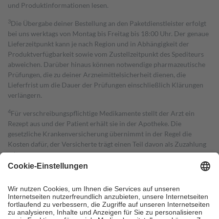
und Produktinformationen lesen.
3
Die Übergabe deiner Bestellung an den Paketdienstleister erfolgt
bei uns werktags von Montag bis Freitag bis 18:00 Uhr. Der genaue
Lieferzeitpunkt kann je nach Region und in Abhängigkeit der
Produktverfügbarkeit sowie vom Zustellzeitpunkt des Spediteurs
abweichen. Darüber hinaus können notwendige pharmazeutische
Prüfungen, die zu deiner Arzneimittelsicherheit dienen, die
Lieferfrist um die Dauer der Prüfungen einschließlich Klärungen
verlängern.
4
Für verschreibungspflichtige Medikamente stellt der Arzt ein
Rezept aus und der Patient erhält sie in der Apotheke. Die
gesetzliche Krankenversicherung übernimmt in der Regel die
Kosten dafür, der Versicherte trägt einen Teil davon als Zuzahlung
mit.
Grundsätzlich leisten Mitglieder Zuzahlungen in Höhe von zehn
Prozent des Abgabepreises,
mindestens
jedoch
fünf Euro
und
höchstens zehn Euro.
Es sind jedoch nie mehr als die tatsächlichen
Kosten der Leistung zu entrichten.
Diese Regeln gelten grundsätzlich auch für Online-Apotheken.
Bei Heilmitteln und häuslicher Krankenpflege beträgt die