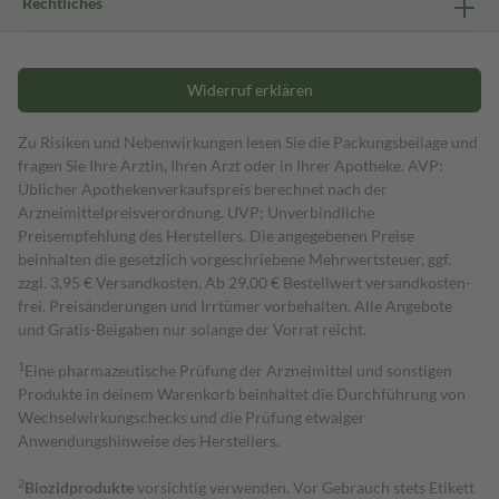
Rechtliches
Widerruf erklären
Zu Risiken und Nebenwirkungen lesen Sie die Packungsbeilage und
fragen Sie Ihre Ärztin, Ihren Arzt oder in Ihrer Apotheke. AVP:
Üblicher Apothekenverkaufspreis berechnet nach der
Arzneimittelpreisverordnung. UVP: Unverbindliche
Preisempfehlung des Herstellers. Die angegebenen Preise
beinhalten die gesetzlich vorgeschriebene Mehrwertsteuer, ggf.
zzgl. 3,95 € Versandkosten. Ab 29,00 € Bestell­wert versand­kosten­
frei. Preisänderungen und Irrtümer vorbehalten. Alle Angebote
und Gratis-Beigaben nur solange der Vorrat reicht.
1
Eine pharmazeutische Prüfung der Arzneimittel und sonstigen
Produkte in deinem Warenkorb beinhaltet die Durchführung von
Wechselwirkungschecks und die Prüfung etwaiger
Anwendungshinweise des Herstellers.
2
Biozidprodukte
vorsichtig verwenden. Vor Gebrauch stets Etikett