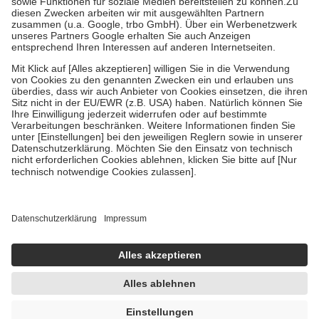
Zuzahlung zehn Prozent der Kosten sowie zehn Euro je
Verordnung.
Um das Engagement der Versicherten für ihre eigene Gesundheit zu
stärken und die besondere Stellung der Familie zu unterstützen,
fallen
keine Zuzahlungen
an bei:
• Kindern und Jugendlichen bis zum vollendeten 18. Lebensjahr
mit Ausnahme der Fahrkosten
• Untersuchungen zur Vorsorge und Früherkennung, die von der
GKV getragen werden
• empfohlenen Schutzimpfungen
• Harn- und Blutteststreifen
Wir nutzen Trusted Shops als unabhängigen Dienstleister für die
Einholung von Bewertungen. Trusted Shops hat Maßnahmen
getroffen, um sicherzustellen, dass es sich um echte Bewertungen
handelt. Mehr Informationen findest du hier:
https://help.etrusted.com/hc/de/articles/4419944605341
Einige Bilder und Inhalte wurden unter Zuhilfenahme künstlicher
Intelligenz erstellt.