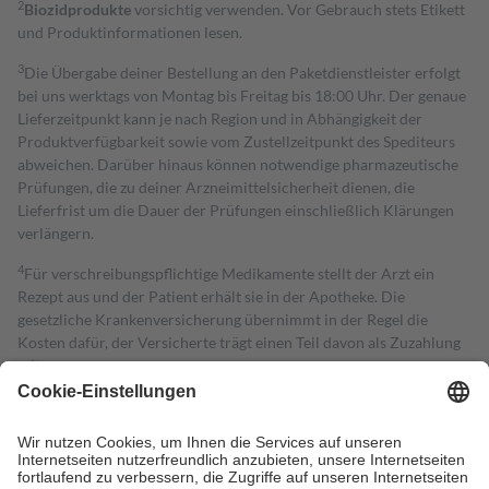
2
Biozidprodukte
vorsichtig verwenden. Vor Gebrauch stets Etikett
und Produktinformationen lesen.
3
Die Übergabe deiner Bestellung an den Paketdienstleister erfolgt
bei uns werktags von Montag bis Freitag bis 18:00 Uhr. Der genaue
Lieferzeitpunkt kann je nach Region und in Abhängigkeit der
Produktverfügbarkeit sowie vom Zustellzeitpunkt des Spediteurs
abweichen. Darüber hinaus können notwendige pharmazeutische
Prüfungen, die zu deiner Arzneimittelsicherheit dienen, die
Lieferfrist um die Dauer der Prüfungen einschließlich Klärungen
verlängern.
4
Für verschreibungspflichtige Medikamente stellt der Arzt ein
Rezept aus und der Patient erhält sie in der Apotheke. Die
gesetzliche Krankenversicherung übernimmt in der Regel die
Kosten dafür, der Versicherte trägt einen Teil davon als Zuzahlung
mit.
Grundsätzlich leisten Mitglieder Zuzahlungen in Höhe von zehn
Prozent des Abgabepreises,
mindestens
jedoch
fünf Euro
und
höchstens zehn Euro.
Es sind jedoch nie mehr als die tatsächlichen
Kosten der Leistung zu entrichten.
Diese Regeln gelten grundsätzlich auch für Online-Apotheken.