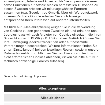
Bei Heilmitteln und häuslicher Krankenpflege beträgt die
Zuzahlung zehn Prozent der Kosten sowie zehn Euro je
Verordnung.
Um das Engagement der Versicherten für ihre eigene Gesundheit zu
stärken und die besondere Stellung der Familie zu unterstützen,
fallen
keine Zuzahlungen
an bei:
• Kindern und Jugendlichen bis zum vollendeten 18. Lebensjahr
mit Ausnahme der Fahrkosten
• Untersuchungen zur Vorsorge und Früherkennung, die von der
GKV getragen werden
• empfohlenen Schutzimpfungen
• Harn- und Blutteststreifen
Wir nutzen Trusted Shops als unabhängigen Dienstleister für die
Einholung von Bewertungen. Trusted Shops hat Maßnahmen
getroffen, um sicherzustellen, dass es sich um echte Bewertungen
handelt. Mehr Informationen findest du hier:
https://help.etrusted.com/hc/de/articles/4419944605341
Einige Bilder und Inhalte wurden unter Zuhilfenahme künstlicher
Intelligenz erstellt.