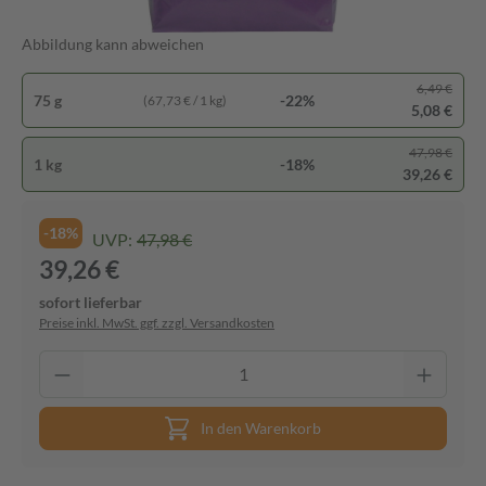
Abbildung kann abweichen
6,49 €
75 g
-22%
(67,73 € / 1 kg)
5,08 €
47,98 €
1 kg
-18%
39,26 €
-18%
UVP:
47,98 €
39,26 €
sofort lieferbar
Preise inkl. MwSt. ggf. zzgl. Versandkosten
In den Warenkorb