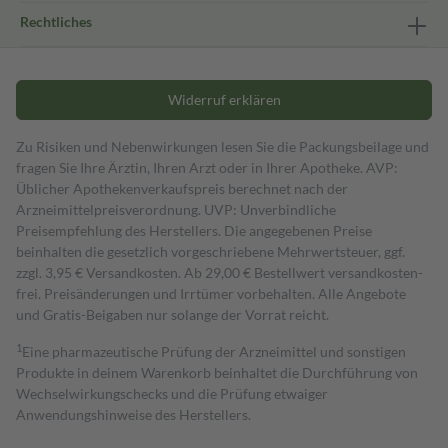
Rechtliches
Widerruf erklären
Zu Risiken und Nebenwirkungen lesen Sie die Packungsbeilage und
fragen Sie Ihre Ärztin, Ihren Arzt oder in Ihrer Apotheke. AVP:
Üblicher Apothekenverkaufspreis berechnet nach der
Arzneimittelpreisverordnung. UVP: Unverbindliche
Preisempfehlung des Herstellers. Die angegebenen Preise
beinhalten die gesetzlich vorgeschriebene Mehrwertsteuer, ggf.
zzgl. 3,95 € Versandkosten. Ab 29,00 € Bestell­wert versand­kosten­
frei. Preisänderungen und Irrtümer vorbehalten. Alle Angebote
und Gratis-Beigaben nur solange der Vorrat reicht.
1
Eine pharmazeutische Prüfung der Arzneimittel und sonstigen
Produkte in deinem Warenkorb beinhaltet die Durchführung von
Wechselwirkungschecks und die Prüfung etwaiger
Anwendungshinweise des Herstellers.