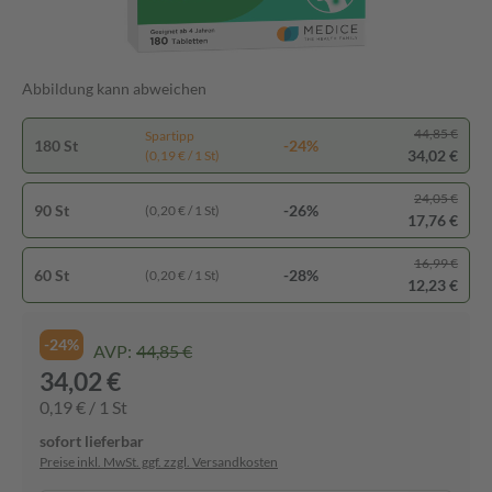
Abbildung kann abweichen
44,85 €
Spartipp
180 St
-24%
34,02 €
(0,19 € / 1 St)
24,05 €
90 St
-26%
(0,20 € / 1 St)
17,76 €
16,99 €
60 St
-28%
(0,20 € / 1 St)
12,23 €
-24%
AVP:
44,85 €
34,02 €
0,19 € / 1 St
sofort lieferbar
Preise inkl. MwSt. ggf. zzgl. Versandkosten