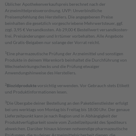
Üblicher Apothekenverkaufspreis berechnet nach der
Arzneimittelpreisverordnung. UVP: Unverbindliche
Preisempfehlung des Herstellers. Die angegebenen Preise
beinhalten die gesetzlich vorgeschriebene Mehrwertsteuer, ggf.
zzgl. 3,95 € Versandkosten. Ab 29,00 € Bestell­wert versand­kosten­
frei. Preisänderungen und Irrtümer vorbehalten. Alle Angebote
und Gratis-Beigaben nur solange der Vorrat reicht.
1
Eine pharmazeutische Prüfung der Arzneimittel und sonstigen
Produkte in deinem Warenkorb beinhaltet die Durchführung von
Wechselwirkungschecks und die Prüfung etwaiger
Anwendungshinweise des Herstellers.
2
Biozidprodukte
vorsichtig verwenden. Vor Gebrauch stets Etikett
und Produktinformationen lesen.
3
Die Übergabe deiner Bestellung an den Paketdienstleister erfolgt
bei uns werktags von Montag bis Freitag bis 18:00 Uhr. Der genaue
Lieferzeitpunkt kann je nach Region und in Abhängigkeit der
Produktverfügbarkeit sowie vom Zustellzeitpunkt des Spediteurs
abweichen. Darüber hinaus können notwendige pharmazeutische
Prüfungen, die zu deiner Arzneimittelsicherheit dienen, die