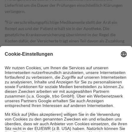
Lieferfrist um die Dauer der Prüfungen einschließlich Klärungen
verlängern.
4
Für verschreibungspflichtige Medikamente stellt der Arzt ein
Rezept aus und der Patient erhält sie in der Apotheke. Die
gesetzliche Krankenversicherung übernimmt in der Regel die
Kosten dafür, der Versicherte trägt einen Teil davon als Zuzahlung
mit.
Grundsätzlich leisten Mitglieder Zuzahlungen in Höhe von zehn
Prozent des Abgabepreises,
mindestens
jedoch
fünf Euro
und
höchstens zehn Euro.
Es sind jedoch nie mehr als die tatsächlichen
Kosten der Leistung zu entrichten.
Diese Regeln gelten grundsätzlich auch für Online-Apotheken.
Bei Heilmitteln und häuslicher Krankenpflege beträgt die
Zuzahlung zehn Prozent der Kosten sowie zehn Euro je
Verordnung.
Um das Engagement der Versicherten für ihre eigene Gesundheit zu
stärken und die besondere Stellung der Familie zu unterstützen,
fallen
keine Zuzahlungen
an bei:
• Kindern und Jugendlichen bis zum vollendeten 18. Lebensjahr
mit Ausnahme der Fahrkosten