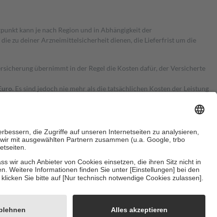
itpunkt kann je nach Region und in Abhängigkeit der
 zu deiner Arzneimittelsicherheit dienen, die Lieferfrist um die
ersicherung übernimmt in der Regel die Kosten dafür, der Versicherte
Euro.
Es sind jedoch nie mehr als die tatsächlichen Kosten der Leistung
e Zuzahlungen
an bei:
herzustellen, dass es sich um echte Bewertungen handelt. Mehr