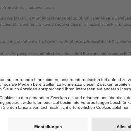
nd Produktinformationen lesen.
 uns werktags von Montag bis Freitag bis 18:00 Uhr. Der genaue Lieferze
ichen. Darüber hinaus können notwendige pharmazeutische Prüfungen, die
aus und der Patient erhält sie in der Apotheke. Die gesetzliche Krankenv
ent des Abgabepreises,
mindestens
jedoch
fünf Euro
und
höchstens zehn 
zehn Prozent der Kosten sowie zehn Euro je Verordnung.
rken und die besondere Stellung der Familie zu unterstützen, fallen
kein
 Ausnahme der Fahrkosten
 getragen werden
holung von Bewertungen. Trusted Shops hat Maßnahmen getroffen, um sic
cles/4419944605341
igenz erstellt.