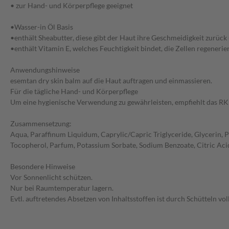
• zur Hand- und Körperpflege geeignet
•Wasser-in Öl Basis
•enthält Sheabutter, diese gibt der Haut ihre Geschmeidigkeit zurück
•enthält Vitamin E, welches Feuchtigkeit bindet, die Zellen regeneri
Anwendungshinweise
esemtan dry skin balm auf die Haut auftragen und einmassieren.
Für die tägliche Hand- und Körperpflege
Um eine hygienische Verwendung zu gewährleisten, empfiehlt das R
Zusammensetzung:
Aqua, Paraffinum Liquidum, Caprylic/Capric Triglyceride, Glycerin, 
Tocopherol, Parfum, Potassium Sorbate, Sodium Benzoate, Citric Aci
Besondere Hinweise
Vor Sonnenlicht schützen.
Nur bei Raumtemperatur lagern.
Evtl. auftretendes Absetzen von Inhaltsstoffen ist durch Schütteln vol