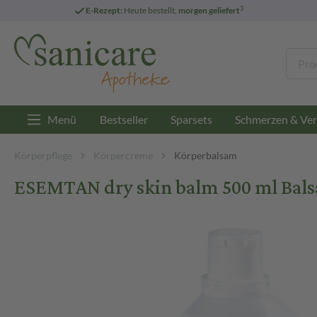
3
E-Rezept:
Heute bestellt,
morgen geliefert
Menü
Bestseller
Sparsets
Schmerzen & Ver
Körperpflege
Körpercreme
Körperbalsam
ESEMTAN dry skin balm 500 ml Bal