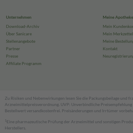
Unternehmen
Meine Apothek
Download-Archiv
Mein Kundenko
Über Sanicare
Mein Merkzettel
Stellenangebote
Meine Bestellun
Partner
Kontakt
Presse
Neuregistrierun
Affiliate Programm
Zu Risiken und Nebenwirkungen lesen Sie die Packungsbeilage und fra
Arzneimittelpreisverordnung. UVP: Unverbindliche Preisempfehlung de
Bestell­wert versand­kosten­frei. Preisänderungen und Irrtümer vorbeh
1
Eine pharmazeutische Prüfung der Arzneimittel und sonstigen Pro
Herstellers.