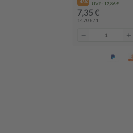
-43%
UVP:
12,86 €
7,35 €
14,70 € / 1 l