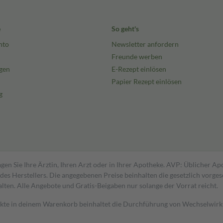
e
So geht's
nto
Newsletter anfordern
Freunde werben
gen
E-Rezept einlösen
Papier Rezept einlösen
g
gen Sie Ihre Ärztin, Ihren Arzt oder in Ihrer Apotheke. AVP: Üblicher A
s Herstellers. Die angegebenen Preise beinhalten die gesetzlich vorgesc
alten. Alle Angebote und Gratis-Beigaben nur solange der Vorrat reicht.
dukte in deinem Warenkorb beinhaltet die Durchführung von Wechselwir