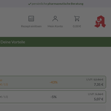
persönliche
pharmazeutische Beratung
Rezept einlösen
Mein Konto
0,00 €
Deine Vorteile
UVP:
12,86 €
pp
-43%
7,35 €
 / 1 l)
UVP:
5,36 €
-5%
 / 1 l)
5,07 €