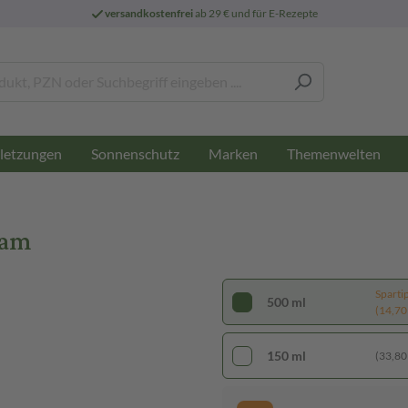
versandkostenfrei
ab 29 € und für E-Rezepte
letzungen
Sonnenschutz
Marken
Themenwelten
sam
Sparti
500 ml
(14,70 €
150 ml
(33,80 €