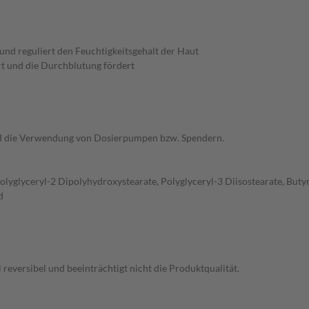
 und reguliert den Feuchtigkeitsgehalt der Haut
ert und die Durchblutung fördert
KI die Verwendung von Dosierpumpen bzw. Spendern.
Polyglyceryl-2 Dipolyhydroxystearate, Polyglyceryl-3 Diisostearate, But
d
l reversibel und beeinträchtigt nicht die Produktqualität.