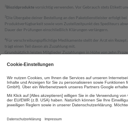
2
Biozidprodukte
vorsichtig verwenden. Vor Gebrauch stets Etikett u
3
Die Übergabe deiner Bestellung an den Paketdienstleister erfolgt bei
Produktverfügbarkeit sowie vom Zustellzeitpunkt des Spediteurs abwe
Dauer der Prüfungen einschließlich Klärungen verlängern.
4
Für verschreibungspflichtige Medikamente stellt der Arzt ein Rezept 
trägt einen Teil davon als Zuzahlung mit.
Grundsätzlich leisten Mitglieder Zuzahlungen in Höhe von zehn Proz
zu entrichten.
Diese Regeln gelten grundsätzlich auch für Online-Apotheken.
Bei Heilmitteln und häuslicher Krankenpflege beträgt die Zuzahlung 
Um das Engagement der Versicherten für ihre eigene Gesundheit zu stä
• Kindern und Jugendlichen bis zum vollendeten 18. Lebensjahr mit
• Untersuchungen zur Vorsorge und Früherkennung, die von der GKV
• empfohlenen Schutzimpfungen
• Harn- und Blutteststreifen
Wir nutzen Trusted Shops als unabhängigen Dienstleister für die Ein
Informationen findest du hier: https://help.etrusted.com/hc/de/arti
Einige Bilder und Inhalte wurden unter Zuhilfenahme künstlicher Intell