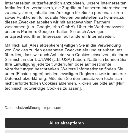
Kosten der Leistung zu entrichten.
Diese Regeln gelten grundsätzlich auch für Online-Apotheken.
Bei Heilmitteln und häuslicher Krankenpflege beträgt die
Zuzahlung zehn Prozent der Kosten sowie zehn Euro je
Verordnung.
Um das Engagement der Versicherten für ihre eigene Gesundheit zu
stärken und die besondere Stellung der Familie zu unterstützen,
fallen
keine Zuzahlungen
an bei:
• Kindern und Jugendlichen bis zum vollendeten 18. Lebensjahr
mit Ausnahme der Fahrkosten
• Untersuchungen zur Vorsorge und Früherkennung, die von der
GKV getragen werden
• empfohlenen Schutzimpfungen
• Harn- und Blutteststreifen
Wir nutzen Trusted Shops als unabhängigen Dienstleister für die
Einholung von Bewertungen. Trusted Shops hat Maßnahmen
getroffen, um sicherzustellen, dass es sich um echte Bewertungen
handelt. Mehr Informationen findest du hier:
https://help.etrusted.com/hc/de/articles/4419944605341
Einige Bilder und Inhalte wurden unter Zuhilfenahme künstlicher