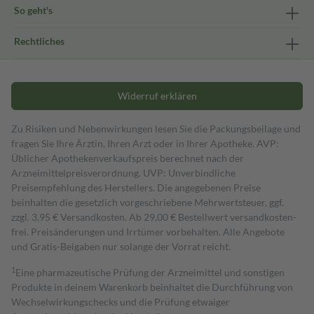
So geht's
Rechtliches
Widerruf erklären
Zu Risiken und Nebenwirkungen lesen Sie die Packungsbeilage und
fragen Sie Ihre Ärztin, Ihren Arzt oder in Ihrer Apotheke. AVP:
Üblicher Apothekenverkaufspreis berechnet nach der
Arzneimittelpreisverordnung. UVP: Unverbindliche
Preisempfehlung des Herstellers. Die angegebenen Preise
beinhalten die gesetzlich vorgeschriebene Mehrwertsteuer, ggf.
zzgl. 3,95 € Versandkosten. Ab 29,00 € Bestell­wert versand­kosten­
frei. Preisänderungen und Irrtümer vorbehalten. Alle Angebote
und Gratis-Beigaben nur solange der Vorrat reicht.
1
Eine pharmazeutische Prüfung der Arzneimittel und sonstigen
Produkte in deinem Warenkorb beinhaltet die Durchführung von
Wechselwirkungschecks und die Prüfung etwaiger