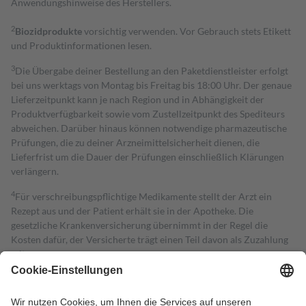
Anwendungshinweise des Herstellers.
2
Biozidprodukte
vorsichtig verwenden. Vor Gebrauch stets Etikett
und Produktinformationen lesen.
3
Die Übergabe deiner Bestellung an den Paketdienstleister erfolgt
bei uns werktags von Montag bis Freitag bis 18:00 Uhr. Der genaue
Lieferzeitpunkt kann je nach Region und in Abhängigkeit der
Produktverfügbarkeit sowie vom Zustellzeitpunkt des Spediteurs
abweichen. Darüber hinaus können notwendige pharmazeutische
Prüfungen, die zu deiner Arzneimittelsicherheit dienen, die
Lieferfrist um die Dauer der Prüfungen einschließlich Klärungen
verlängern.
4
Für verschreibungspflichtige Medikamente stellt der Arzt ein
Rezept aus und der Patient erhält sie in der Apotheke. Die
gesetzliche Krankenversicherung übernimmt in der Regel die
Kosten dafür, der Versicherte trägt einen Teil davon als Zuzahlung
mit.
Grundsätzlich leisten Mitglieder Zuzahlungen in Höhe von zehn
Prozent des Abgabepreises,
mindestens
jedoch
fünf Euro
und
höchstens zehn Euro.
Es sind jedoch nie mehr als die tatsächlichen