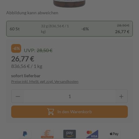
Abbildung kann abweichen
28,50 €
32 g (836,56 € / 1
60 St
-6%
26,77 €
kg)
-6%
UVP:
28,50 €
26,77 €
836,56 € / 1 kg
sofort lieferbar
Preise inkl. MwSt. ggf. zzgl. Versandkosten
In den Warenkorb