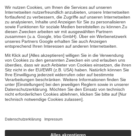
höchstens zehn Euro.
Es sind jedoch nie mehr als die tatsächlichen
Kosten der Leistung zu entrichten.
Diese Regeln gelten grundsätzlich auch für Online-Apotheken.
Bei Heilmitteln und häuslicher Krankenpflege beträgt die
Zuzahlung zehn Prozent der Kosten sowie zehn Euro je
Verordnung.
Um das Engagement der Versicherten für ihre eigene Gesundheit zu
stärken und die besondere Stellung der Familie zu unterstützen,
fallen
keine Zuzahlungen
an bei:
• Kindern und Jugendlichen bis zum vollendeten 18. Lebensjahr
mit Ausnahme der Fahrkosten
• Untersuchungen zur Vorsorge und Früherkennung, die von der
GKV getragen werden
• empfohlenen Schutzimpfungen
• Harn- und Blutteststreifen
Wir nutzen Trusted Shops als unabhängigen Dienstleister für die
Einholung von Bewertungen. Trusted Shops hat Maßnahmen
getroffen, um sicherzustellen, dass es sich um echte Bewertungen
handelt. Mehr Informationen findest du hier:
https://help.etrusted.com/hc/de/articles/4419944605341