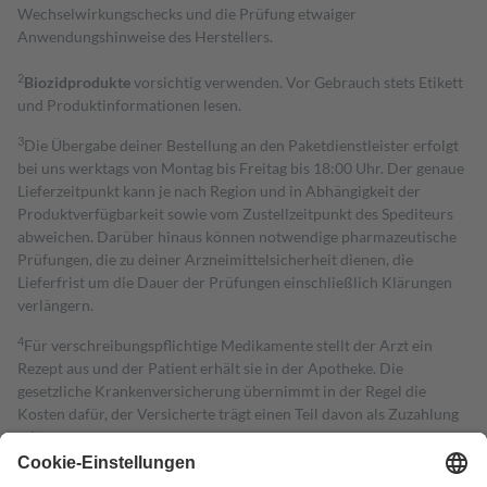
Wechselwirkungschecks und die Prüfung etwaiger
Anwendungshinweise des Herstellers.
2
Biozidprodukte
vorsichtig verwenden. Vor Gebrauch stets Etikett
und Produktinformationen lesen.
3
Die Übergabe deiner Bestellung an den Paketdienstleister erfolgt
bei uns werktags von Montag bis Freitag bis 18:00 Uhr. Der genaue
Lieferzeitpunkt kann je nach Region und in Abhängigkeit der
Produktverfügbarkeit sowie vom Zustellzeitpunkt des Spediteurs
abweichen. Darüber hinaus können notwendige pharmazeutische
Prüfungen, die zu deiner Arzneimittelsicherheit dienen, die
Lieferfrist um die Dauer der Prüfungen einschließlich Klärungen
verlängern.
4
Für verschreibungspflichtige Medikamente stellt der Arzt ein
Rezept aus und der Patient erhält sie in der Apotheke. Die
gesetzliche Krankenversicherung übernimmt in der Regel die
Kosten dafür, der Versicherte trägt einen Teil davon als Zuzahlung
mit.
Grundsätzlich leisten Mitglieder Zuzahlungen in Höhe von zehn
Prozent des Abgabepreises,
mindestens
jedoch
fünf Euro
und