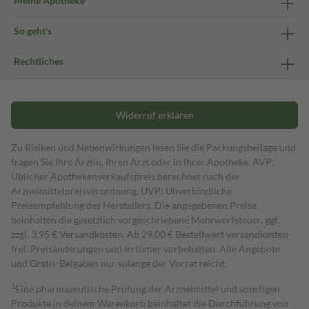
Meine Apotheke
So geht's
Rechtliches
Widerruf erklären
Zu Risiken und Nebenwirkungen lesen Sie die Packungsbeilage und
fragen Sie Ihre Ärztin, Ihren Arzt oder in Ihrer Apotheke. AVP:
Üblicher Apothekenverkaufspreis berechnet nach der
Arzneimittelpreisverordnung. UVP: Unverbindliche
Preisempfehlung des Herstellers. Die angegebenen Preise
beinhalten die gesetzlich vorgeschriebene Mehrwertsteuer, ggf.
zzgl. 3,95 € Versandkosten. Ab 29,00 € Bestell­wert versand­kosten­
frei. Preisänderungen und Irrtümer vorbehalten. Alle Angebote
und Gratis-Beigaben nur solange der Vorrat reicht.
1
Eine pharmazeutische Prüfung der Arzneimittel und sonstigen
Produkte in deinem Warenkorb beinhaltet die Durchführung von