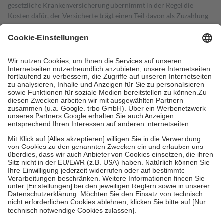
gesetzliche Krankenversicherung übernimmt in der Regel die
Kosten dafür, der Versicherte trägt einen Teil davon als Zuzahlung
mit.
Grundsätzlich leisten Mitglieder Zuzahlungen in Höhe von zehn
Prozent des Abgabepreises,
mindestens
jedoch
fünf Euro
und
höchstens zehn Euro.
Es sind jedoch nie mehr als die tatsächlichen
Kosten der Leistung zu entrichten.
Diese Regeln gelten grundsätzlich auch für Online-Apotheken.
Bei Heilmitteln und häuslicher Krankenpflege beträgt die
Zuzahlung zehn Prozent der Kosten sowie zehn Euro je
Verordnung.
Um das Engagement der Versicherten für ihre eigene Gesundheit zu
stärken und die besondere Stellung der Familie zu unterstützen,
fallen
keine Zuzahlungen
an bei:
• Kindern und Jugendlichen bis zum vollendeten 18. Lebensjahr
mit Ausnahme der Fahrkosten
• Untersuchungen zur Vorsorge und Früherkennung, die von der
GKV getragen werden
• empfohlenen Schutzimpfungen
• Harn- und Blutteststreifen
Wir nutzen Trusted Shops als unabhängigen Dienstleister für die