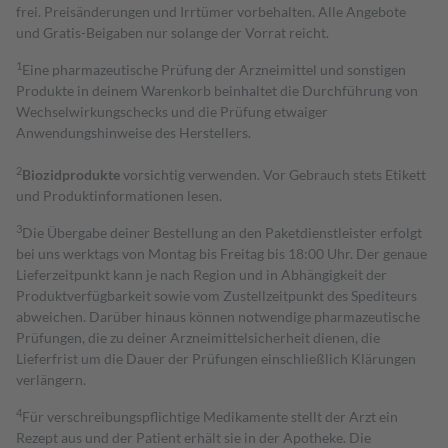
frei. Preisänderungen und Irrtümer vorbehalten. Alle Angebote
und Gratis-Beigaben nur solange der Vorrat reicht.
1
Eine pharmazeutische Prüfung der Arzneimittel und sonstigen
Produkte in deinem Warenkorb beinhaltet die Durchführung von
Wechselwirkungschecks und die Prüfung etwaiger
Anwendungshinweise des Herstellers.
2
Biozidprodukte
vorsichtig verwenden. Vor Gebrauch stets Etikett
und Produktinformationen lesen.
3
Die Übergabe deiner Bestellung an den Paketdienstleister erfolgt
bei uns werktags von Montag bis Freitag bis 18:00 Uhr. Der genaue
Lieferzeitpunkt kann je nach Region und in Abhängigkeit der
Produktverfügbarkeit sowie vom Zustellzeitpunkt des Spediteurs
abweichen. Darüber hinaus können notwendige pharmazeutische
Prüfungen, die zu deiner Arzneimittelsicherheit dienen, die
Lieferfrist um die Dauer der Prüfungen einschließlich Klärungen
verlängern.
4
Für verschreibungspflichtige Medikamente stellt der Arzt ein
Rezept aus und der Patient erhält sie in der Apotheke. Die