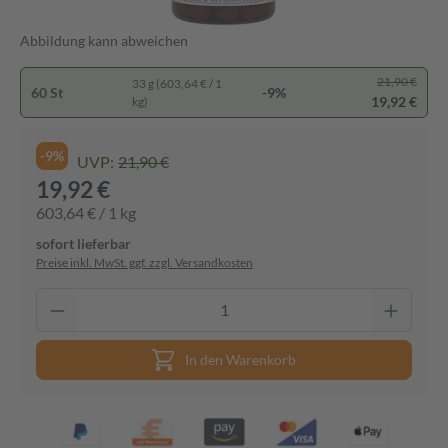
Abbildung kann abweichen
21,90 €
33 g (603,64 € / 1
60 St
-9%
19,92 €
kg)
-9%
UVP:
21,90 €
19,92 €
603,64 € / 1 kg
sofort lieferbar
Preise inkl. MwSt. ggf. zzgl. Versandkosten
In den Warenkorb