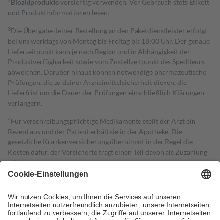
2
Biozidprodukte
vorsichtig verwenden. Vor Gebrauch stets Etikett
und Produktinformationen lesen.
3
Die Übergabe deiner Bestellung an den Paketdienstleister erfolgt
bei uns werktags von Montag bis Freitag bis 18:00 Uhr. Der genaue
Lieferzeitpunkt kann je nach Region und in Abhängigkeit der
Produktverfügbarkeit sowie vom Zustellzeitpunkt des Spediteurs
abweichen. Darüber hinaus können notwendige pharmazeutische
Prüfungen, die zu deiner Arzneimittelsicherheit dienen, die
Lieferfrist um die Dauer der Prüfungen einschließlich Klärungen
verlängern.
4
Für verschreibungspflichtige Medikamente stellt der Arzt ein
Rezept aus und der Patient erhält sie in der Apotheke. Die
gesetzliche Krankenversicherung übernimmt in der Regel die
Kosten dafür, der Versicherte trägt einen Teil davon als Zuzahlung
mit.
Grundsätzlich leisten Mitglieder Zuzahlungen in Höhe von zehn
Prozent des Abgabepreises,
mindestens
jedoch
fünf Euro
und
höchstens zehn Euro.
Es sind jedoch nie mehr als die tatsächlichen
Kosten der Leistung zu entrichten.
Diese Regeln gelten grundsätzlich auch für Online-Apotheken.