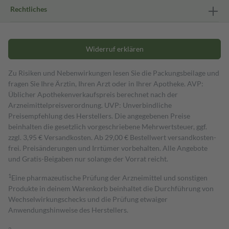
Rechtliches
Widerruf erklären
Zu Risiken und Nebenwirkungen lesen Sie die Packungsbeilage und
fragen Sie Ihre Ärztin, Ihren Arzt oder in Ihrer Apotheke. AVP:
Üblicher Apothekenverkaufspreis berechnet nach der
Arzneimittelpreisverordnung. UVP: Unverbindliche
Preisempfehlung des Herstellers. Die angegebenen Preise
beinhalten die gesetzlich vorgeschriebene Mehrwertsteuer, ggf.
zzgl. 3,95 € Versandkosten. Ab 29,00 € Bestell­wert versand­kosten­
frei. Preisänderungen und Irrtümer vorbehalten. Alle Angebote
und Gratis-Beigaben nur solange der Vorrat reicht.
1
Eine pharmazeutische Prüfung der Arzneimittel und sonstigen
Produkte in deinem Warenkorb beinhaltet die Durchführung von
Wechselwirkungschecks und die Prüfung etwaiger
Anwendungshinweise des Herstellers.