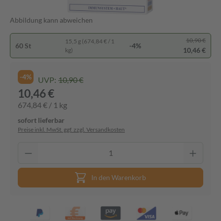
Abbildung kann abweichen
10,90 €
15,5 g (674,84 € / 1
60 St
-4%
10,46 €
kg)
-4%
UVP:
10,90 €
10,46 €
674,84 € / 1 kg
sofort lieferbar
Preise inkl. MwSt. ggf. zzgl. Versandkosten
In den Warenkorb