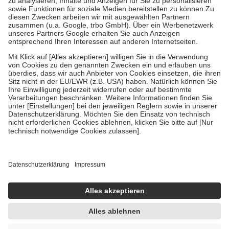
Bei Heilmitteln und häuslicher Krankenpflege beträgt die
Zuzahlung zehn Prozent der Kosten sowie zehn Euro je
Verordnung.
Um das Engagement der Versicherten für ihre eigene Gesundheit zu
stärken und die besondere Stellung der Familie zu unterstützen,
fallen
keine Zuzahlungen
an bei:
• Kindern und Jugendlichen bis zum vollendeten 18. Lebensjahr
mit Ausnahme der Fahrkosten
• Untersuchungen zur Vorsorge und Früherkennung, die von der
GKV getragen werden
• empfohlenen Schutzimpfungen
• Harn- und Blutteststreifen
Wir nutzen Trusted Shops als unabhängigen Dienstleister für die
Einholung von Bewertungen. Trusted Shops hat Maßnahmen
getroffen, um sicherzustellen, dass es sich um echte Bewertungen
handelt. Mehr Informationen findest du hier:
https://help.etrusted.com/hc/de/articles/4419944605341
Einige Bilder und Inhalte wurden unter Zuhilfenahme künstlicher
Intelligenz erstellt.