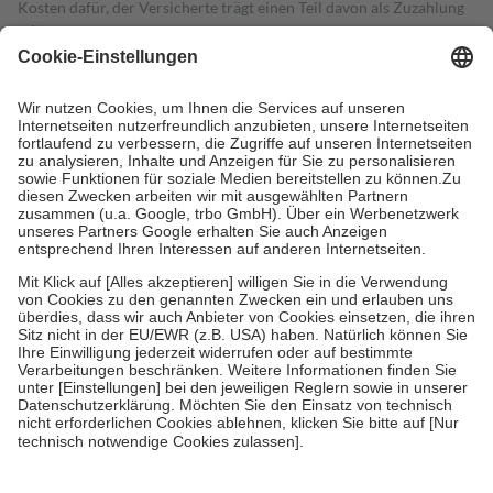
Kosten dafür, der Versicherte trägt einen Teil davon als Zuzahlung
mit.
Grundsätzlich leisten Mitglieder Zuzahlungen in Höhe von zehn
Prozent des Abgabepreises,
mindestens
jedoch
fünf Euro
und
höchstens zehn Euro.
Es sind jedoch nie mehr als die tatsächlichen
Kosten der Leistung zu entrichten.
Diese Regeln gelten grundsätzlich auch für Online-Apotheken.
Bei Heilmitteln und häuslicher Krankenpflege beträgt die
Zuzahlung zehn Prozent der Kosten sowie zehn Euro je
Verordnung.
Um das Engagement der Versicherten für ihre eigene Gesundheit zu
stärken und die besondere Stellung der Familie zu unterstützen,
fallen
keine Zuzahlungen
an bei:
• Kindern und Jugendlichen bis zum vollendeten 18. Lebensjahr
mit Ausnahme der Fahrkosten
• Untersuchungen zur Vorsorge und Früherkennung, die von der
GKV getragen werden
• empfohlenen Schutzimpfungen
• Harn- und Blutteststreifen
Wir nutzen Trusted Shops als unabhängigen Dienstleister für die
Einholung von Bewertungen. Trusted Shops hat Maßnahmen