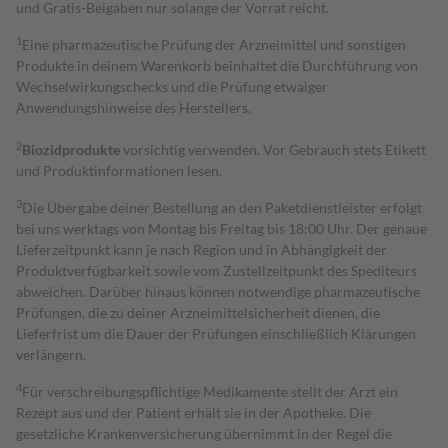
und Gratis-Beigaben nur solange der Vorrat reicht.
1
Eine pharmazeutische Prüfung der Arzneimittel und sonstigen
Produkte in deinem Warenkorb beinhaltet die Durchführung von
Wechselwirkungschecks und die Prüfung etwaiger
Anwendungshinweise des Herstellers.
2
Biozidprodukte
vorsichtig verwenden. Vor Gebrauch stets Etikett
und Produktinformationen lesen.
3
Die Übergabe deiner Bestellung an den Paketdienstleister erfolgt
bei uns werktags von Montag bis Freitag bis 18:00 Uhr. Der genaue
Lieferzeitpunkt kann je nach Region und in Abhängigkeit der
Produktverfügbarkeit sowie vom Zustellzeitpunkt des Spediteurs
abweichen. Darüber hinaus können notwendige pharmazeutische
Prüfungen, die zu deiner Arzneimittelsicherheit dienen, die
Lieferfrist um die Dauer der Prüfungen einschließlich Klärungen
verlängern.
4
Für verschreibungspflichtige Medikamente stellt der Arzt ein
Rezept aus und der Patient erhält sie in der Apotheke. Die
gesetzliche Krankenversicherung übernimmt in der Regel die