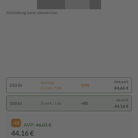
Abbildung kann abweichen
104,64 €
Spartipp
250 St
-19%
84,66 €
(0,34 € / 1 St)
46,01 €
100 St
-4%
(0,44 € / 1 St)
44,16 €
-4%
AVP:
46,01 €
44,16 €