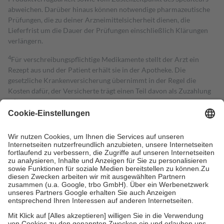
abweichen. Darüber hinaus können notwendige pharmazeutische
Prüfungen, die zu deiner Arzneimittelsicherheit dienen, die
Lieferfrist um die Dauer der Prüfungen einschließlich Klärungen
verlängern.
4
Für verschreibungspflichtige Medikamente stellt der Arzt ein
Rezept aus und der Patient erhält sie in der Apotheke. Die
gesetzliche Krankenversicherung übernimmt in der Regel die
Kosten dafür, der Versicherte trägt einen Teil davon als Zuzahlung
mit.
Grundsätzlich leisten Mitglieder Zuzahlungen in Höhe von zehn
Prozent des Abgabepreises,
mindestens
jedoch
fünf Euro
und
höchstens zehn Euro.
Es sind jedoch nie mehr als die tatsächlichen
Kosten der Leistung zu entrichten.
Diese Regeln gelten grundsätzlich auch für Online-Apotheken.
Bei Heilmitteln und häuslicher Krankenpflege beträgt die
Zuzahlung zehn Prozent der Kosten sowie zehn Euro je
Verordnung.
Um das Engagement der Versicherten für ihre eigene Gesundheit zu
stärken und die besondere Stellung der Familie zu unterstützen,
fallen
keine Zuzahlungen
an bei: