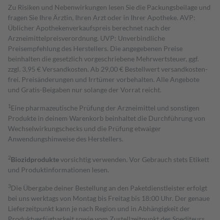
Zu Risiken und Nebenwirkungen lesen Sie die Packungsbeilage und
fragen Sie Ihre Ärztin, Ihren Arzt oder in Ihrer Apotheke. AVP:
Üblicher Apothekenverkaufspreis berechnet nach der
Arzneimittelpreisverordnung. UVP: Unverbindliche
Preisempfehlung des Herstellers. Die angegebenen Preise
beinhalten die gesetzlich vorgeschriebene Mehrwertsteuer, ggf.
zzgl. 3,95 € Versandkosten. Ab 29,00 € Bestell­wert versand­kosten­
frei. Preisänderungen und Irrtümer vorbehalten. Alle Angebote
und Gratis-Beigaben nur solange der Vorrat reicht.
1
Eine pharmazeutische Prüfung der Arzneimittel und sonstigen
Produkte in deinem Warenkorb beinhaltet die Durchführung von
Wechselwirkungschecks und die Prüfung etwaiger
Anwendungshinweise des Herstellers.
2
Biozidprodukte
vorsichtig verwenden. Vor Gebrauch stets Etikett
und Produktinformationen lesen.
3
Die Übergabe deiner Bestellung an den Paketdienstleister erfolgt
bei uns werktags von Montag bis Freitag bis 18:00 Uhr. Der genaue
Lieferzeitpunkt kann je nach Region und in Abhängigkeit der
Produktverfügbarkeit sowie vom Zustellzeitpunkt des Spediteurs