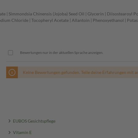
ate | Simmondsia Chinensis (Jojoba) Seed Oil | Glycerin | Diisostearoyl 
 Sodium Chloride | Tocopheryl Acetate | Allantoin | Phenoxyethanol | Pota
Bewertungen nur in der aktuellen Sprache anzeigen.
Keine Bewertungen gefunden. Teile deine Erfahrungen mit a
EUBOS Gesichtspflege
Vitamin E