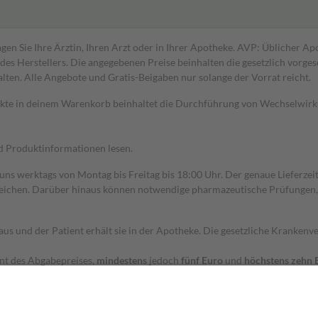
gen Sie Ihre Ärztin, Ihren Arzt oder in Ihrer Apotheke. AVP: Üblicher A
s Herstellers. Die angegebenen Preise beinhalten die gesetzlich vorgesc
alten. Alle Angebote und Gratis-Beigaben nur solange der Vorrat reicht.
dukte in deinem Warenkorb beinhaltet die Durchführung von Wechselwir
nd Produktinformationen lesen.
 uns werktags von Montag bis Freitag bis 18:00 Uhr. Der genaue Lieferze
ichen. Darüber hinaus können notwendige pharmazeutische Prüfungen, die
aus und der Patient erhält sie in der Apotheke. Die gesetzliche Krankenv
ent des Abgabepreises,
mindestens
jedoch
fünf Euro
und
höchstens zehn 
zehn Prozent der Kosten sowie zehn Euro je Verordnung.