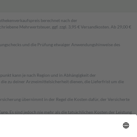
pothekenverkaufspreis berechnet nach der
hriebene Mehrwertsteuer, ggf. zzgl. 3,95 € Versandkosten. Ab 29,00 €
kungschecks und die Prüfung etwaiger Anwendungshinweise des
itpunkt kann je nach Region und in Abhängigkeit der
 zu deiner Arzneimittelsicherheit dienen, die Lieferfrist um die
ersicherung übernimmt in der Regel die Kosten dafür, der Versicherte
Euro.
Es sind jedoch nie mehr als die tatsächlichen Kosten der Leistung