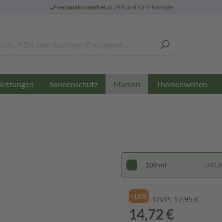
versandkostenfrei
ab 29 € und für E-Rezepte
letzungen
Sonnenschutz
Themenwelten
Marken
100 ml
(147,20
-18%
UVP:
17,95 €
14,72 €