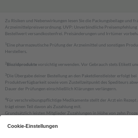
Zu Risiken und Nebenwirkungen lesen Sie die Packungsbeilage und fra
Arzneimittelpreisverordnung. UVP: Unverbindliche Preisempfehlung de
Bestell­wert versand­kosten­frei. Preisänderungen und Irrtümer vorbeh
1
Eine pharmazeutische Prüfung der Arzneimittel und sonstigen Pro
Herstellers.
2
Biozidprodukte
vorsichtig verwenden. Vor Gebrauch stets Etikett u
3
Die Übergabe deiner Bestellung an den Paketdienstleister erfolgt bei
Produktverfügbarkeit sowie vom Zustellzeitpunkt des Spediteurs abwe
Dauer der Prüfungen einschließlich Klärungen verlängern.
4
Für verschreibungspflichtige Medikamente stellt der Arzt ein Rezept 
trägt einen Teil davon als Zuzahlung mit.
Grundsätzlich leisten Mitglieder Zuzahlungen in Höhe von zehn Proz
zu entrichten.
Diese Regeln gelten grundsätzlich auch für Online-Apotheken.
Bei Heilmitteln und häuslicher Krankenpflege beträgt die Zuzahlung 