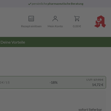
persönliche
pharmazeutische Beratung
Rezept einlösen
Mein Konto
0,00 €
Deine Vorteile
UVP:
17,95 €
-18%
 € / 1 l)
14,72 €
sofort lieferbar