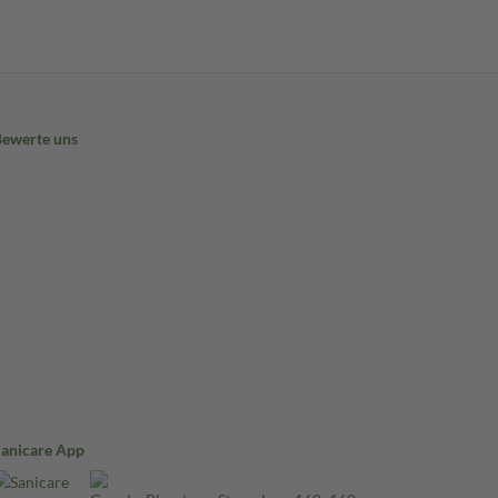
Bewerte uns
Sanicare App