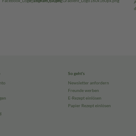
e
So geht's
nto
Newsletter anfordern
Freunde werben
gen
E-Rezept einlösen
Papier Rezept einlösen
g