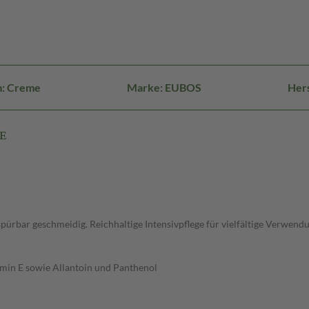
m: Creme
Marke: EUBOS
Hers
ME
ürbar geschmeidig. Reichhaltige Intensivpflege für vielfältige Verwen
tamin E sowie Allantoin und Panthenol