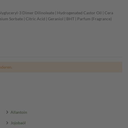
Polyglyceryl-3 Dimer Dilinoleate | Hydrogenated Castor Oil | Cera
ssium Sorbate | Citric Acid | Geraniol | BHT | Parfum (Fragrance)
nderen.
Allantoin
Jojobaöl