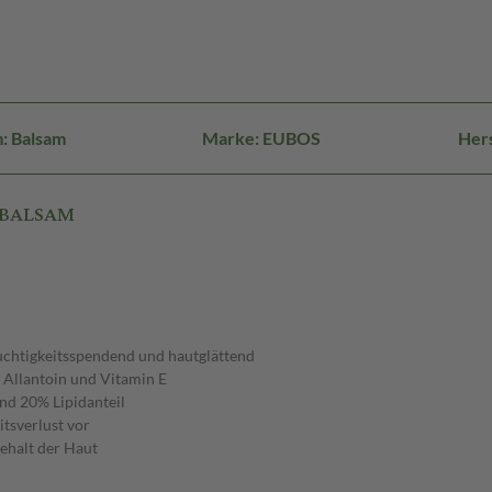
: Balsam
Marke: EUBOS
Hers
UTBALSAM
chtigkeitsspendend und hautglättend
 Allantoin und Vitamin E
und 20% Lipidanteil
tsverlust vor
ehalt der Haut