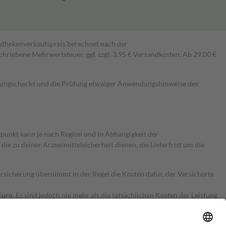
pothekenverkaufspreis berechnet nach der
hriebene Mehrwertsteuer, ggf. zzgl. 3,95 € Versandkosten. Ab 29,00 €
kungschecks und die Prüfung etwaiger Anwendungshinweise des
itpunkt kann je nach Region und in Abhängigkeit der
 zu deiner Arzneimittelsicherheit dienen, die Lieferfrist um die
ersicherung übernimmt in der Regel die Kosten dafür, der Versicherte
Euro.
Es sind jedoch nie mehr als die tatsächlichen Kosten der Leistung