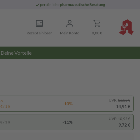
persönliche
pharmazeutische Beratung
Rezept einlösen
Mein Konto
0,00 €
Deine Vorteile
UVP:
16,55 €
pp
-10%
14,91 €
 / 1 l)
UVP:
10,95 €
-11%
 / 1 l)
9,72 €