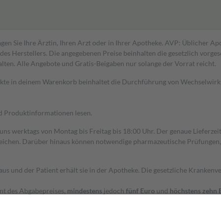
gen Sie Ihre Ärztin, Ihren Arzt oder in Ihrer Apotheke. AVP: Üblicher A
s Herstellers. Die angegebenen Preise beinhalten die gesetzlich vorgesc
alten. Alle Angebote und Gratis-Beigaben nur solange der Vorrat reicht.
dukte in deinem Warenkorb beinhaltet die Durchführung von Wechselwir
nd Produktinformationen lesen.
 uns werktags von Montag bis Freitag bis 18:00 Uhr. Der genaue Lieferze
ichen. Darüber hinaus können notwendige pharmazeutische Prüfungen, die
aus und der Patient erhält sie in der Apotheke. Die gesetzliche Krankenv
ent des Abgabepreises,
mindestens
jedoch
fünf Euro
und
höchstens zehn 