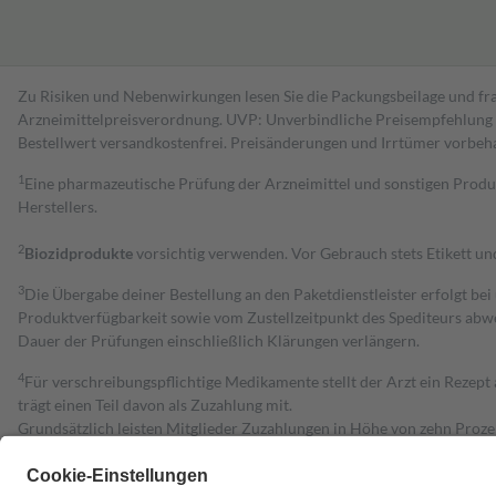
Zu Risiken und Nebenwirkungen lesen Sie die Packungsbeilage und fra
Arzneimittelpreisverordnung. UVP: Unverbindliche Preisempfehlung de
Bestell­wert versand­kosten­frei. Preisänderungen und Irrtümer vorbeh
1
Eine pharmazeutische Prüfung der Arzneimittel und sonstigen Pro
Herstellers.
2
Biozidprodukte
vorsichtig verwenden. Vor Gebrauch stets Etikett u
3
Die Übergabe deiner Bestellung an den Paketdienstleister erfolgt bei
Produktverfügbarkeit sowie vom Zustellzeitpunkt des Spediteurs abwe
Dauer der Prüfungen einschließlich Klärungen verlängern.
4
Für verschreibungspflichtige Medikamente stellt der Arzt ein Rezept 
trägt einen Teil davon als Zuzahlung mit.
Grundsätzlich leisten Mitglieder Zuzahlungen in Höhe von zehn Proz
zu entrichten.
Diese Regeln gelten grundsätzlich auch für Online-Apotheken.