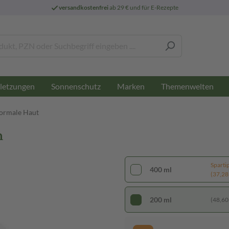
versandkostenfrei
ab 29 € und für E-Rezepte
letzungen
Sonnenschutz
Marken
Themenwelten
normale Haut
m
Sparti
400 ml
(37,28 €
200 ml
(48,60 €