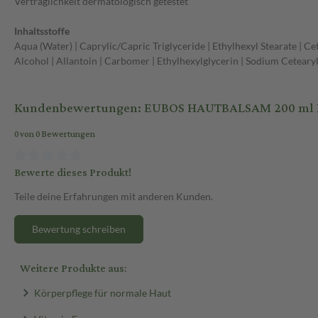
Verträglichkeit dermatologisch getestet
Inhaltsstoffe
Aqua (Water) | Caprylic/Capric Triglyceride | Ethylhexyl Stearate | C
Alcohol | Allantoin | Carbomer | Ethylhexylglycerin | Sodium Ceteary
Kundenbewertungen: EUBOS HAUTBALSAM 200 ml 
0 von 0 Bewertungen
Bewerte dieses Produkt!
Teile deine Erfahrungen mit anderen Kunden.
Bewertung schreiben
Weitere Produkte aus:
Körperpflege für normale Haut