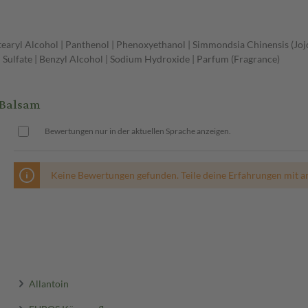
etearyl Alcohol | Panthenol | Phenoxyethanol | Simmondsia Chinensis (Jojo
l Sulfate | Benzyl Alcohol | Sodium Hydroxide | Parfum (Fragrance)
Balsam
Bewertungen nur in der aktuellen Sprache anzeigen.
Keine Bewertungen gefunden. Teile deine Erfahrungen mit a
Allantoin