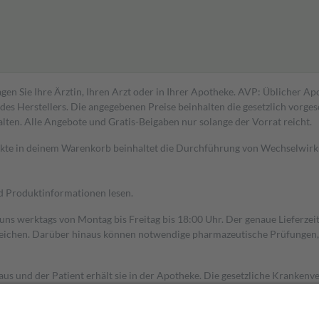
gen Sie Ihre Ärztin, Ihren Arzt oder in Ihrer Apotheke. AVP: Üblicher A
s Herstellers. Die angegebenen Preise beinhalten die gesetzlich vorgesc
alten. Alle Angebote und Gratis-Beigaben nur solange der Vorrat reicht.
dukte in deinem Warenkorb beinhaltet die Durchführung von Wechselwir
nd Produktinformationen lesen.
 uns werktags von Montag bis Freitag bis 18:00 Uhr. Der genaue Lieferze
ichen. Darüber hinaus können notwendige pharmazeutische Prüfungen, die
aus und der Patient erhält sie in der Apotheke. Die gesetzliche Krankenv
ent des Abgabepreises,
mindestens
jedoch
fünf Euro
und
höchstens zehn 