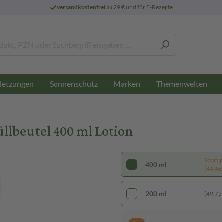
versandkostenfrei
ab 29 € und für E-Rezepte
letzungen
Sonnenschutz
Marken
Themenwelten
lbeutel 400 ml Lotion
Sparti
400 ml
(44,48 €
200 ml
(49,75 €