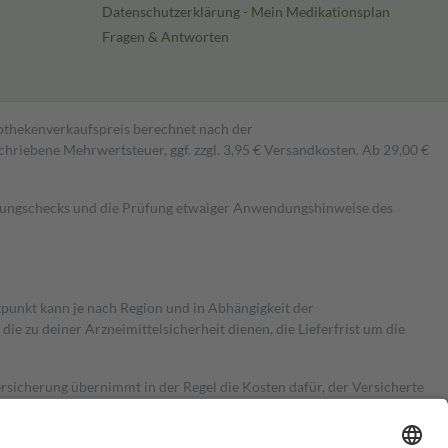
Datenschutzerklärung - Mein Medikationsplan
Fragen & Antworten
pothekenverkaufspreis berechnet nach der
hriebene Mehrwertsteuer, ggf. zzgl. 3,95 € Versandkosten. Ab 29,00 €
kungschecks und die Prüfung etwaiger Anwendungshinweise des
itpunkt kann je nach Region und in Abhängigkeit der
 zu deiner Arzneimittelsicherheit dienen, die Lieferfrist um die
ersicherung übernimmt in der Regel die Kosten dafür, der Versicherte
Euro.
Es sind jedoch nie mehr als die tatsächlichen Kosten der Leistung