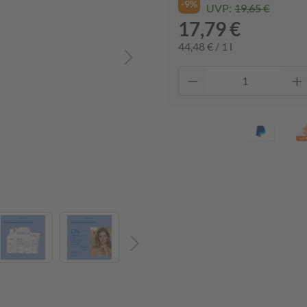
-9%
UVP:
19,65 €
17,79 €
44,48 € / 1 l