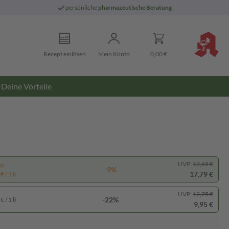
persönliche
pharmazeutische Beratung
Rezept einlösen
Mein Konto
0,00 €
Deine Vorteile
UVP:
19,65 €
pp
-9%
17,79 €
 / 1 l)
UVP:
12,75 €
-22%
 / 1 l)
9,95 €