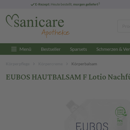
3
E-Rezept:
Heute bestellt,
morgen geliefert
Menü
Bestseller
Sparsets
Schmerzen & Ver
Körperpflege
Körpercreme
Körperbalsam
EUBOS HAUTBALSAM F Lotio Nachfül