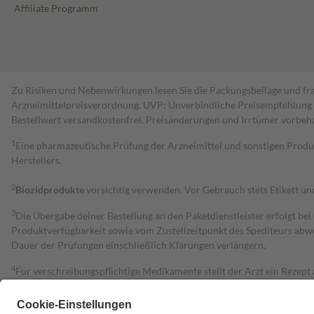
Affiliate Programm
Zu Risiken und Nebenwirkungen lesen Sie die Packungsbeilage und fra
Arzneimittelpreisverordnung. UVP: Unverbindliche Preisempfehlung de
Bestell­wert versand­kosten­frei. Preisänderungen und Irrtümer vorbeh
1
Eine pharmazeutische Prüfung der Arzneimittel und sonstigen Pro
Herstellers.
2
Biozidprodukte
vorsichtig verwenden. Vor Gebrauch stets Etikett u
3
Die Übergabe deiner Bestellung an den Paketdienstleister erfolgt bei
Produktverfügbarkeit sowie vom Zustellzeitpunkt des Spediteurs abwe
Dauer der Prüfungen einschließlich Klärungen verlängern.
4
Für verschreibungspflichtige Medikamente stellt der Arzt ein Rezept 
trägt einen Teil davon als Zuzahlung mit.
Grundsätzlich leisten Mitglieder Zuzahlungen in Höhe von zehn Proz