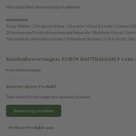
Verträglichkeit dermatologisch getestet
Inhaltstoffe
Aqua (Water) | Dicaprylyl Ether | Glycerin | Oleyl Erucate | Cetearyl 
Diisostearate/Polyhydroxystearate/Sebacate | Butylene Glycol | Simmo
Tetrasodium Iminodisuccinate | Potassium Sorbate | Citric Acid | Gera
Kundenbewertungen: EUBOS HAUTBALSAM F Lotio Na
0 von 0 Bewertungen
Bewerte dieses Produkt!
Teile deine Erfahrungen mit anderen Kunden.
Bewertung schreiben
Weitere Produkte aus: