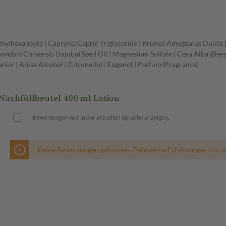
Ethylhexanoate | Caprylic/Capric Triglyceride | Prunus Amygdalus Dulcis (
ndsia Chinensis (Jojoba) Seed Oil | Magnesium Sulfate | Cera Alba (Beesw
niol | Anise Alcohol | Citronellol | Eugenol | Parfum (Fragrance)
chfüllbeutel 400 ml Lotion
Bewertungen nur in der aktuellen Sprache anzeigen.
Keine Bewertungen gefunden. Teile deine Erfahrungen mit a