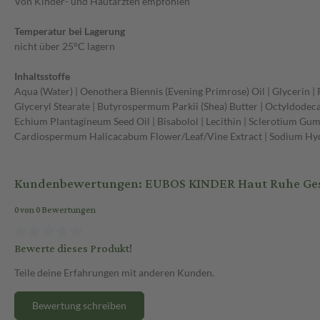
Von Kinder- und Hautärzten empfohlen
Temperatur bei Lagerung
nicht über 25°C lagern
Inhaltsstoffe
Aqua (Water) | Oenothera Biennis (Evening Primrose) Oil | Glycerin |
Glyceryl Stearate | Butyrospermum Parkii (Shea) Butter | Octyldodeca
Echium Plantagineum Seed Oil | Bisabolol | Lecithin | Sclerotium Gum 
Cardiospermum Halicacabum Flower/Leaf/Vine Extract | Sodium Hydr
Kundenbewertungen: EUBOS KINDER Haut Ruhe Ges
0 von 0 Bewertungen
Bewerte dieses Produkt!
Teile deine Erfahrungen mit anderen Kunden.
Bewertung schreiben