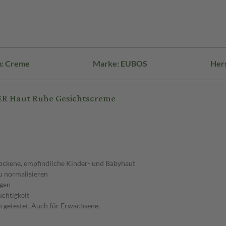
m: Creme
Marke: EUBOS
Hers
ER Haut Ruhe Gesichtscreme
ckene, empfindliche Kinder- und Babyhaut
u normalisieren
ngen
uchtigkeit
h getestet. Auch für Erwachsene.