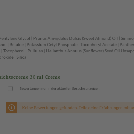
 Pentylene Glycol | Prunus Amygdalus Dulcis (Sweet Almond) Oil | Simmond
nol | Betaine | Potassium Cetyl Phosphate | Tocopheryl Acetate | Panthe
| Tocopherol | Pullulan | Helianthus Annuus (Sunflower) Seed Oil Unsaponi
oxide | Silica
ichtscreme 30 ml Creme
Bewertungen nur in der aktuellen Sprache anzeigen.
Keine Bewertungen gefunden. Teile deine Erfahrungen mit a