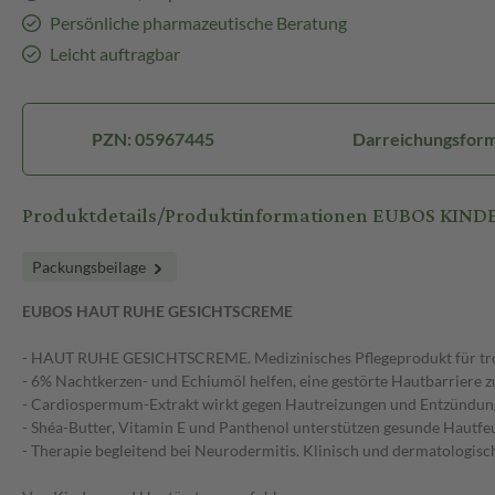
Persönliche pharmazeutische Beratung
Leicht auftragbar
PZN: 05967445
Darreichungsfor
Produktdetails/Produktinformationen EUBOS KIND
Packungsbeilage
EUBOS HAUT RUHE GESICHTSCREME
- HAUT RUHE GESICHTSCREME. Medizinisches Pflegeprodukt für tro
- 6% Nachtkerzen- und Echiumöl helfen, eine gestörte Hautbarriere z
- Cardiospermum-Extrakt wirkt gegen Hautreizungen und Entzündu
- Shéa-Butter, Vitamin E und Panthenol unterstützen gesunde Hautfe
- Therapie begleitend bei Neurodermitis. Klinisch und dermatologisc