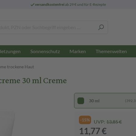
versandkostenfrei
ab 29 € und für E-Rezepte
letzungen
Sonnenschutz
Marken
Themenwelten
me trockene Haut
creme 30 ml Creme
30 ml
(392,33
-15%
UVP:
13,85 €
11,77 €