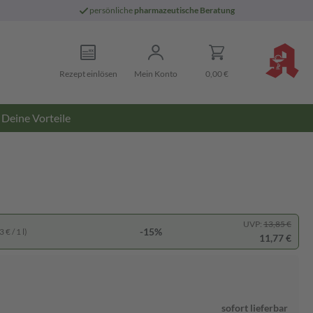
persönliche
pharmazeutische Beratung
Rezept einlösen
Mein Konto
0,00 €
Deine Vorteile
UVP:
13,85 €
-15%
 € / 1 l)
11,77 €
sofort lieferbar