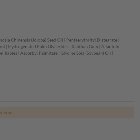
sia Chinensis (Jojoba) Seed Oil | Pentaerythrityl Distearate |
nol | Hydrogenated Palm Glycerides | Xanthan Gum | Allantoin |
fiables | Ascorbyl Palmitate | Glycine Soja (Soybean) Oil |
nderen.