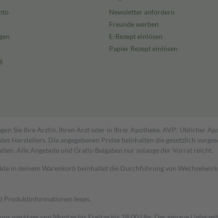
nto
Newsletter anfordern
Freunde werben
gen
E-Rezept einlösen
Papier Rezept einlösen
g
gen Sie Ihre Ärztin, Ihren Arzt oder in Ihrer Apotheke. AVP: Üblicher A
s Herstellers. Die angegebenen Preise beinhalten die gesetzlich vorgesc
alten. Alle Angebote und Gratis-Beigaben nur solange der Vorrat reicht.
dukte in deinem Warenkorb beinhaltet die Durchführung von Wechselwir
nd Produktinformationen lesen.
 uns werktags von Montag bis Freitag bis 18:00 Uhr. Der genaue Lieferze