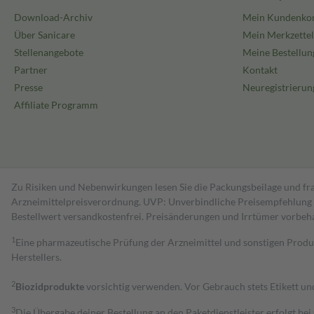
Download-Archiv
Mein Kundenko
Über Sanicare
Mein Merkzettel
Stellenangebote
Meine Bestellun
Partner
Kontakt
Presse
Neuregistrierun
Affiliate Programm
Zu Risiken und Nebenwirkungen lesen Sie die Packungsbeilage und fra
Arzneimittelpreisverordnung. UVP: Unverbindliche Preisempfehlung de
Bestell­wert versand­kosten­frei. Preisänderungen und Irrtümer vorbeh
1
Eine pharmazeutische Prüfung der Arzneimittel und sonstigen Pro
Herstellers.
2
Biozidprodukte
vorsichtig verwenden. Vor Gebrauch stets Etikett u
3
Die Übergabe deiner Bestellung an den Paketdienstleister erfolgt bei