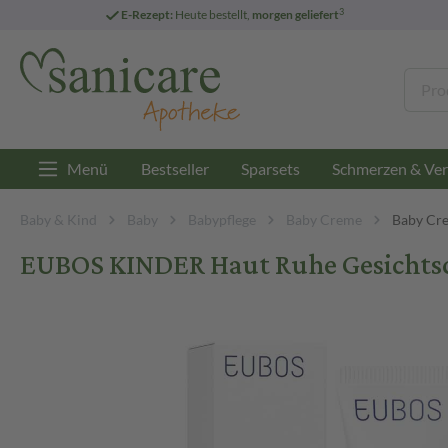
3
E-Rezept:
Heute bestellt,
morgen geliefert
Menü
Bestseller
Sparsets
Schmerzen & Ver
Baby & Kind
Baby
Babypflege
Baby Creme
Baby Cre
EUBOS KINDER Haut Ruhe Gesichts