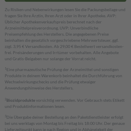
Zu Risiken und Nebenwirkungen lesen Sie die Packungsbeilage und
fragen Sie Ihre Ärztin, Ihren Arzt oder in Ihrer Apotheke. AVP:
Üblicher Apothekenverkaufspreis berechnet nach der
Arzneimittelpreisverordnung. UVP: Unverbindliche
Preisempfehlung des Herstellers. Die angegebenen Preise
beinhalten die gesetzlich vorgeschriebene Mehrwertsteuer, ggf.
zzgl. 3,95 € Versandkosten. Ab 29,00 € Bestell­wert versand­kosten­
frei. Preisänderungen und Irrtümer vorbehalten. Alle Angebote
und Gratis-Beigaben nur solange der Vorrat reicht.
1
Eine pharmazeutische Prüfung der Arzneimittel und sonstigen
Produkte in deinem Warenkorb beinhaltet die Durchführung von
Wechselwirkungschecks und die Prüfung etwaiger
Anwendungshinweise des Herstellers.
2
Biozidprodukte
vorsichtig verwenden. Vor Gebrauch stets Etikett
und Produktinformationen lesen.
3
Die Übergabe deiner Bestellung an den Paketdienstleister erfolgt
bei uns werktags von Montag bis Freitag bis 18:00 Uhr. Der genaue
Lieferzeitpunkt kann je nach Region und in Abhängigkeit der