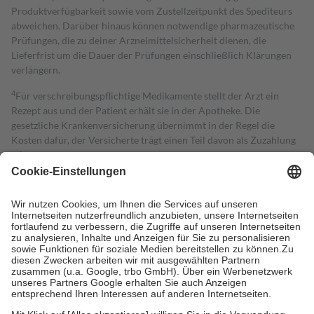
Produktverfügbarkeit sowie vom Zustellzeitpunkt des Spediteurs
abweichen. Darüber hinaus können notwendige pharmazeutische
Prüfungen, die zu deiner Arzneimittelsicherheit dienen, die
Lieferfrist um die Dauer der Prüfungen einschließlich Klärungen
verlängern.
4
Für verschreibungspflichtige Medikamente stellt der Arzt ein
Rezept aus und der Patient erhält sie in der Apotheke. Die
gesetzliche Krankenversicherung übernimmt in der Regel die
Kosten dafür, der Versicherte trägt einen Teil davon als Zuzahlung
mit.
Grundsätzlich leisten Mitglieder Zuzahlungen in Höhe von zehn
Prozent des Abgabepreises,
mindestens
jedoch
fünf Euro
und
höchstens zehn Euro.
Es sind jedoch nie mehr als die tatsächlichen
Kosten der Leistung zu entrichten.
Diese Regeln gelten grundsätzlich auch für Online-Apotheken.
Bei Heilmitteln und häuslicher Krankenpflege beträgt die
Zuzahlung zehn Prozent der Kosten sowie zehn Euro je
Verordnung.
Um das Engagement der Versicherten für ihre eigene Gesundheit zu
stärken und die besondere Stellung der Familie zu unterstützen,