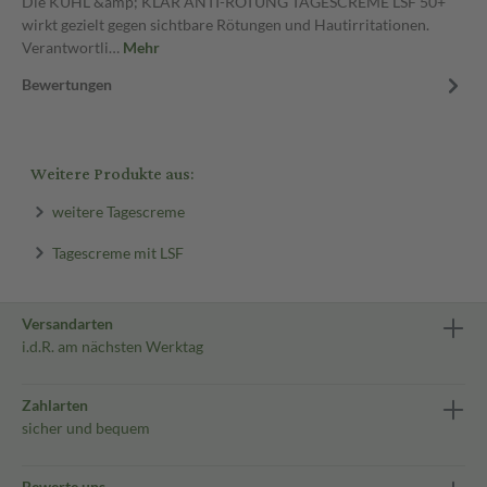
Die KÜHL &amp; KLAR ANTI-RÖTUNG TAGESCREME LSF 50+
wirkt gezielt gegen sichtbare Rötungen und Hautirritationen.
Verantwortli…
Mehr
Bewertungen
Weitere Produkte aus:
weitere Tagescreme
Tagescreme mit LSF
Versandarten
i.d.R. am nächsten Werktag
Zahlarten
sicher und bequem
Bewerte uns