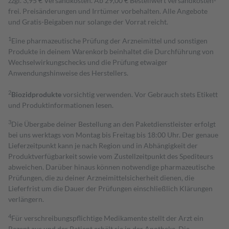
zzgl. 3,95 € Versandkosten. Ab 29,00 € Bestell­wert versand­kosten­
frei. Preisänderungen und Irrtümer vorbehalten. Alle Angebote
und Gratis-Beigaben nur solange der Vorrat reicht.
1
Eine pharmazeutische Prüfung der Arzneimittel und sonstigen
Produkte in deinem Warenkorb beinhaltet die Durchführung von
Wechselwirkungschecks und die Prüfung etwaiger
Anwendungshinweise des Herstellers.
2
Biozidprodukte
vorsichtig verwenden. Vor Gebrauch stets Etikett
und Produktinformationen lesen.
3
Die Übergabe deiner Bestellung an den Paketdienstleister erfolgt
bei uns werktags von Montag bis Freitag bis 18:00 Uhr. Der genaue
Lieferzeitpunkt kann je nach Region und in Abhängigkeit der
Produktverfügbarkeit sowie vom Zustellzeitpunkt des Spediteurs
abweichen. Darüber hinaus können notwendige pharmazeutische
Prüfungen, die zu deiner Arzneimittelsicherheit dienen, die
Lieferfrist um die Dauer der Prüfungen einschließlich Klärungen
verlängern.
4
Für verschreibungspflichtige Medikamente stellt der Arzt ein
Rezept aus und der Patient erhält sie in der Apotheke. Die