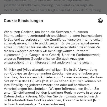
gesetzliche Krankenversicherung übernimmt in der Regel die
Kosten dafür, der Versicherte trägt einen Teil davon als Zuzahlung
mit.
Grundsätzlich leisten Mitglieder Zuzahlungen in Höhe von zehn
Prozent des Abgabepreises,
mindestens
jedoch
fünf Euro
und
höchstens zehn Euro.
Es sind jedoch nie mehr als die tatsächlichen
Kosten der Leistung zu entrichten.
Diese Regeln gelten grundsätzlich auch für Online-Apotheken.
Bei Heilmitteln und häuslicher Krankenpflege beträgt die
Zuzahlung zehn Prozent der Kosten sowie zehn Euro je
Verordnung.
Um das Engagement der Versicherten für ihre eigene Gesundheit zu
stärken und die besondere Stellung der Familie zu unterstützen,
fallen
keine Zuzahlungen
an bei:
• Kindern und Jugendlichen bis zum vollendeten 18. Lebensjahr
mit Ausnahme der Fahrkosten
• Untersuchungen zur Vorsorge und Früherkennung, die von der
GKV getragen werden
• empfohlenen Schutzimpfungen
• Harn- und Blutteststreifen