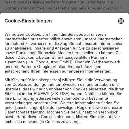
gesetzliche Krankenversicherung übernimmt in der Regel die
Kosten dafür, der Versicherte trägt einen Teil davon als Zuzahlung
mit.
Grundsätzlich leisten Mitglieder Zuzahlungen in Höhe von zehn
Prozent des Abgabepreises,
mindestens
jedoch
fünf Euro
und
höchstens zehn Euro.
Es sind jedoch nie mehr als die tatsächlichen
Kosten der Leistung zu entrichten.
Diese Regeln gelten grundsätzlich auch für Online-Apotheken.
Bei Heilmitteln und häuslicher Krankenpflege beträgt die
Zuzahlung zehn Prozent der Kosten sowie zehn Euro je
Verordnung.
Um das Engagement der Versicherten für ihre eigene Gesundheit zu
stärken und die besondere Stellung der Familie zu unterstützen,
fallen
keine Zuzahlungen
an bei:
• Kindern und Jugendlichen bis zum vollendeten 18. Lebensjahr
mit Ausnahme der Fahrkosten
• Untersuchungen zur Vorsorge und Früherkennung, die von der
GKV getragen werden
• empfohlenen Schutzimpfungen
• Harn- und Blutteststreifen
Wir nutzen Trusted Shops als unabhängigen Dienstleister für die