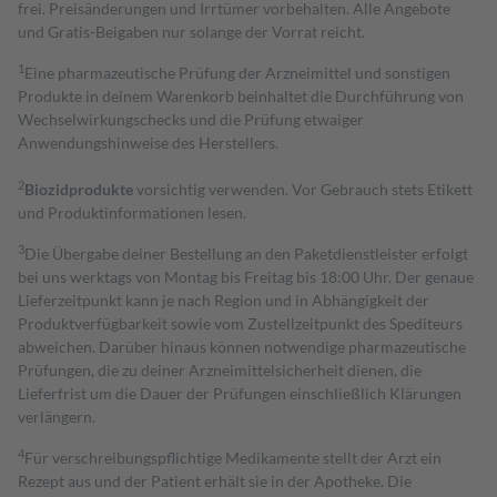
frei. Preisänderungen und Irrtümer vorbehalten. Alle Angebote
und Gratis-Beigaben nur solange der Vorrat reicht.
1
Eine pharmazeutische Prüfung der Arzneimittel und sonstigen
Produkte in deinem Warenkorb beinhaltet die Durchführung von
Wechselwirkungschecks und die Prüfung etwaiger
Anwendungshinweise des Herstellers.
2
Biozidprodukte
vorsichtig verwenden. Vor Gebrauch stets Etikett
und Produktinformationen lesen.
3
Die Übergabe deiner Bestellung an den Paketdienstleister erfolgt
bei uns werktags von Montag bis Freitag bis 18:00 Uhr. Der genaue
Lieferzeitpunkt kann je nach Region und in Abhängigkeit der
Produktverfügbarkeit sowie vom Zustellzeitpunkt des Spediteurs
abweichen. Darüber hinaus können notwendige pharmazeutische
Prüfungen, die zu deiner Arzneimittelsicherheit dienen, die
Lieferfrist um die Dauer der Prüfungen einschließlich Klärungen
verlängern.
4
Für verschreibungspflichtige Medikamente stellt der Arzt ein
Rezept aus und der Patient erhält sie in der Apotheke. Die