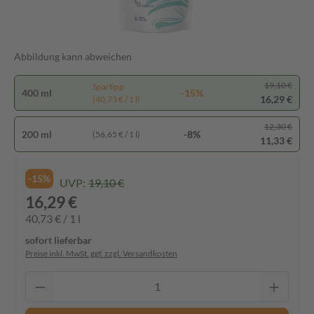
Abbildung kann abweichen
19,10 €
Spartipp
400 ml
-15%
16,29 €
(40,73 € / 1 l)
12,30 €
200 ml
-8%
(56,65 € / 1 l)
11,33 €
-15%
UVP:
19,10 €
16,29 €
40,73 € / 1 l
sofort lieferbar
Preise inkl. MwSt. ggf. zzgl. Versandkosten