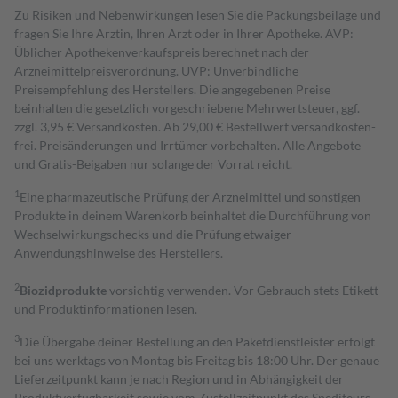
Zu Risiken und Nebenwirkungen lesen Sie die Packungsbeilage und
fragen Sie Ihre Ärztin, Ihren Arzt oder in Ihrer Apotheke. AVP:
Üblicher Apothekenverkaufspreis berechnet nach der
Arzneimittelpreisverordnung. UVP: Unverbindliche
Preisempfehlung des Herstellers. Die angegebenen Preise
beinhalten die gesetzlich vorgeschriebene Mehrwertsteuer, ggf.
zzgl. 3,95 € Versandkosten. Ab 29,00 € Bestell­wert versand­kosten­
frei. Preisänderungen und Irrtümer vorbehalten. Alle Angebote
und Gratis-Beigaben nur solange der Vorrat reicht.
1
Eine pharmazeutische Prüfung der Arzneimittel und sonstigen
Produkte in deinem Warenkorb beinhaltet die Durchführung von
Wechselwirkungschecks und die Prüfung etwaiger
Anwendungshinweise des Herstellers.
2
Biozidprodukte
vorsichtig verwenden. Vor Gebrauch stets Etikett
und Produktinformationen lesen.
3
Die Übergabe deiner Bestellung an den Paketdienstleister erfolgt
bei uns werktags von Montag bis Freitag bis 18:00 Uhr. Der genaue
Lieferzeitpunkt kann je nach Region und in Abhängigkeit der
Produktverfügbarkeit sowie vom Zustellzeitpunkt des Spediteurs