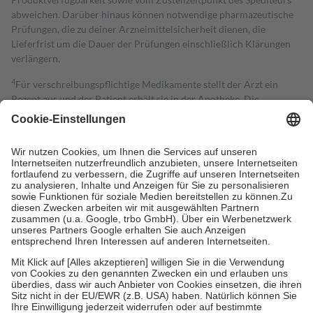
abweichen. Darüber hinaus können notwendige pharmazeutische
Prüfungen, die zu deiner Arzneimittelsicherheit dienen, die
Lieferfrist um die Dauer der Prüfungen einschließlich Klärungen
verlängern.
4
Für verschreibungspflichtige Medikamente stellt der Arzt ein
Rezept aus und der Patient erhält sie in der Apotheke. Die
gesetzliche Krankenversicherung übernimmt in der Regel die
Kosten dafür, der Versicherte trägt einen Teil davon als Zuzahlung
mit.
Grundsätzlich leisten Mitglieder Zuzahlungen in Höhe von zehn
Prozent des Abgabepreises,
mindestens
jedoch
fünf Euro
und
höchstens zehn Euro.
Es sind jedoch nie mehr als die tatsächlichen
Kosten der Leistung zu entrichten.
Diese Regeln gelten grundsätzlich auch für Online-Apotheken.
Bei Heilmitteln und häuslicher Krankenpflege beträgt die
Zuzahlung zehn Prozent der Kosten sowie zehn Euro je
Verordnung.
Um das Engagement der Versicherten für ihre eigene Gesundheit zu
stärken und die besondere Stellung der Familie zu unterstützen,
fallen
keine Zuzahlungen
an bei: