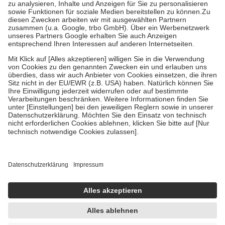
Bei Heilmitteln und häuslicher Krankenpflege beträgt die
Zuzahlung zehn Prozent der Kosten sowie zehn Euro je
Verordnung.
Um das Engagement der Versicherten für ihre eigene Gesundheit zu
stärken und die besondere Stellung der Familie zu unterstützen,
fallen
keine Zuzahlungen
an bei:
• Kindern und Jugendlichen bis zum vollendeten 18. Lebensjahr
mit Ausnahme der Fahrkosten
• Untersuchungen zur Vorsorge und Früherkennung, die von der
GKV getragen werden
• empfohlenen Schutzimpfungen
• Harn- und Blutteststreifen
Wir nutzen Trusted Shops als unabhängigen Dienstleister für die
Einholung von Bewertungen. Trusted Shops hat Maßnahmen
getroffen, um sicherzustellen, dass es sich um echte Bewertungen
handelt. Mehr Informationen findest du hier:
https://help.etrusted.com/hc/de/articles/4419944605341
Einige Bilder und Inhalte wurden unter Zuhilfenahme künstlicher
Intelligenz erstellt.