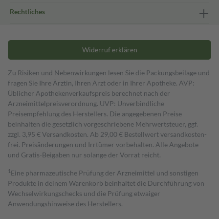
Rechtliches
Widerruf erklären
Zu Risiken und Nebenwirkungen lesen Sie die Packungsbeilage und
fragen Sie Ihre Ärztin, Ihren Arzt oder in Ihrer Apotheke. AVP:
Üblicher Apothekenverkaufspreis berechnet nach der
Arzneimittelpreisverordnung. UVP: Unverbindliche
Preisempfehlung des Herstellers. Die angegebenen Preise
beinhalten die gesetzlich vorgeschriebene Mehrwertsteuer, ggf.
zzgl. 3,95 € Versandkosten. Ab 29,00 € Bestell­wert versand­kosten­
frei. Preisänderungen und Irrtümer vorbehalten. Alle Angebote
und Gratis-Beigaben nur solange der Vorrat reicht.
1
Eine pharmazeutische Prüfung der Arzneimittel und sonstigen
Produkte in deinem Warenkorb beinhaltet die Durchführung von
Wechselwirkungschecks und die Prüfung etwaiger
Anwendungshinweise des Herstellers.