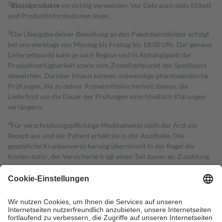
2
Biozidprodukte
vorsichtig verwenden. Vor Gebrauch stets Etikett
und Produktinformationen lesen.
3
Die Übergabe deiner Bestellung an den Paketdienstleister erfolgt
bei uns werktags von Montag bis Freitag bis 18:00 Uhr. Der genaue
Lieferzeitpunkt kann je nach Region und in Abhängigkeit der
Produktverfügbarkeit sowie vom Zustellzeitpunkt des Spediteurs
abweichen. Darüber hinaus können notwendige pharmazeutische
Prüfungen, die zu deiner Arzneimittelsicherheit dienen, die
Lieferfrist um die Dauer der Prüfungen einschließlich Klärungen
verlängern.
4
Für verschreibungspflichtige Medikamente stellt der Arzt ein
Rezept aus und der Patient erhält sie in der Apotheke. Die
gesetzliche Krankenversicherung übernimmt in der Regel die
Kosten dafür, der Versicherte trägt einen Teil davon als Zuzahlung
mit.
Grundsätzlich leisten Mitglieder Zuzahlungen in Höhe von zehn
Prozent des Abgabepreises,
mindestens
jedoch
fünf Euro
und
höchstens zehn Euro.
Es sind jedoch nie mehr als die tatsächlichen
Kosten der Leistung zu entrichten.
Diese Regeln gelten grundsätzlich auch für Online-Apotheken.