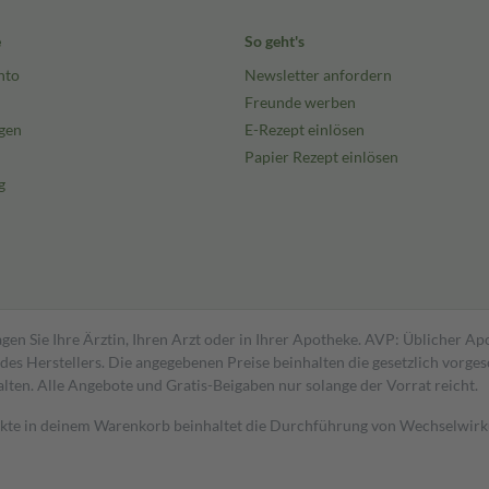
e
So geht's
nto
Newsletter anfordern
Freunde werben
gen
E-Rezept einlösen
Papier Rezept einlösen
g
gen Sie Ihre Ärztin, Ihren Arzt oder in Ihrer Apotheke. AVP: Üblicher A
s Herstellers. Die angegebenen Preise beinhalten die gesetzlich vorgesc
alten. Alle Angebote und Gratis-Beigaben nur solange der Vorrat reicht.
dukte in deinem Warenkorb beinhaltet die Durchführung von Wechselwir