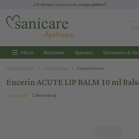
3
E-Rezept:
Heute bestellt,
morgen geliefert
Menü
Bestseller
Sparsets
Schmerzen & Ver
Gesichtspflege
Lippenpflege
Lippenbalsam
Eucerin ACUTE LIP BALM 10 ml Bal
1 Bewertung