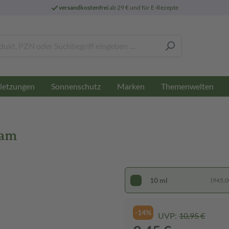
versandkostenfrei
ab 29 € und für E-Rezepte
letzungen
Sonnenschutz
Marken
Themenwelten
sam
10 ml
(945,00
-14%
UVP:
10,95 €