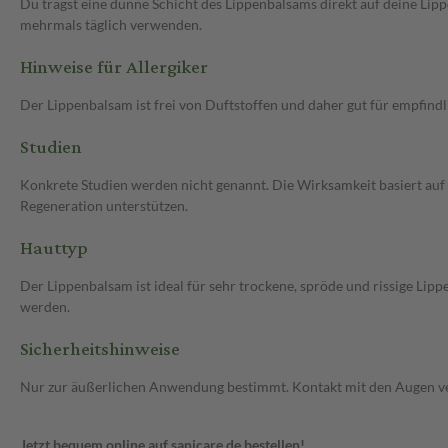
Du trägst eine dünne Schicht des Lippenbalsams direkt auf deine Li
mehrmals täglich verwenden.
Hinweise für Allergiker
Der Lippenbalsam ist frei von Duftstoffen und daher gut für empfindl
Studien
Konkrete Studien werden nicht genannt. Die Wirksamkeit basiert auf 
Regeneration unterstützen.
Hauttyp
Der Lippenbalsam ist ideal für sehr trockene, spröde und rissige L
werden.
Sicherheitshinweise
Nur zur äußerlichen Anwendung bestimmt. Kontakt mit den Augen ve
Jetzt bequem online auf sanicare.de bestellen!