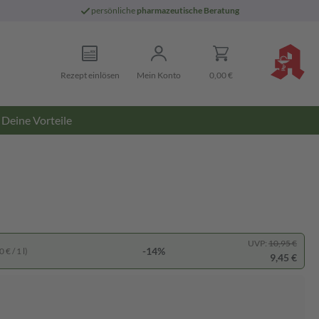
persönliche
pharmazeutische Beratung
Rezept einlösen
Mein Konto
0,00 €
Deine Vorteile
UVP:
10,95 €
-14%
 € / 1 l)
9,45 €