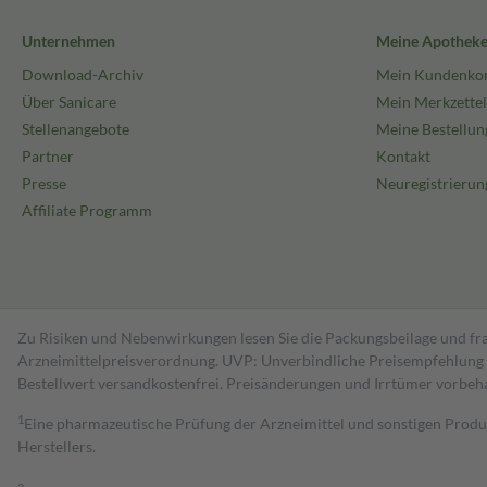
Unternehmen
Meine Apothek
Download-Archiv
Mein Kundenko
Über Sanicare
Mein Merkzettel
Stellenangebote
Meine Bestellun
Partner
Kontakt
Presse
Neuregistrierun
Affiliate Programm
Zu Risiken und Nebenwirkungen lesen Sie die Packungsbeilage und fra
Arzneimittelpreisverordnung. UVP: Unverbindliche Preisempfehlung de
Bestell­wert versand­kosten­frei. Preisänderungen und Irrtümer vorbeh
1
Eine pharmazeutische Prüfung der Arzneimittel und sonstigen Pro
Herstellers.