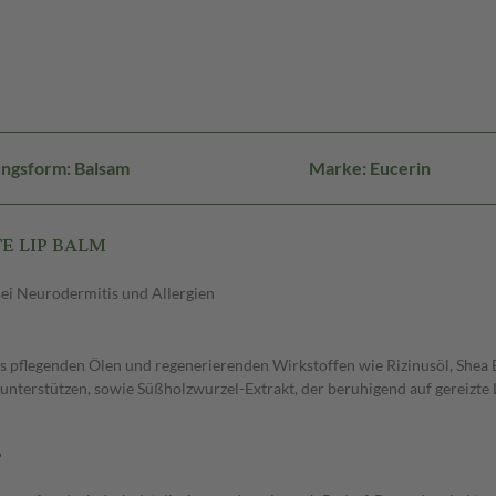
ngsform: Balsam
Marke: Eucerin
TE LIP BALM
ei Neurodermitis und Allergien
us pflegenden Ölen und regenerierenden Wirkstoffen wie Rizinusöl, She
terstützen, sowie Süßholzwurzel-Extrakt, der beruhigend auf gereizte Lip
?