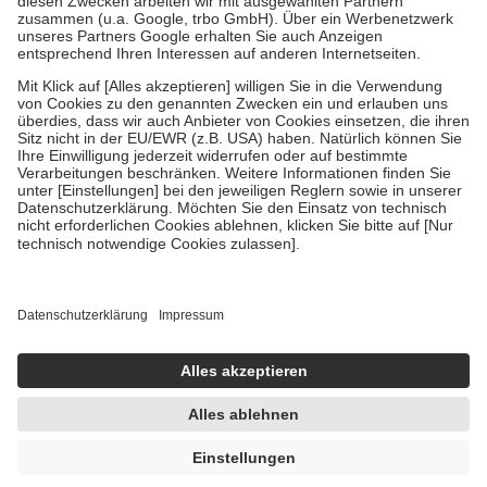
Verordnung.
Um das Engagement der Versicherten für ihre eigene Gesundheit zu
stärken und die besondere Stellung der Familie zu unterstützen,
fallen
keine Zuzahlungen
an bei:
• Kindern und Jugendlichen bis zum vollendeten 18. Lebensjahr
mit Ausnahme der Fahrkosten
• Untersuchungen zur Vorsorge und Früherkennung, die von der
GKV getragen werden
• empfohlenen Schutzimpfungen
• Harn- und Blutteststreifen
Wir nutzen Trusted Shops als unabhängigen Dienstleister für die
Einholung von Bewertungen. Trusted Shops hat Maßnahmen
getroffen, um sicherzustellen, dass es sich um echte Bewertungen
handelt. Mehr Informationen findest du hier:
https://help.etrusted.com/hc/de/articles/4419944605341
Einige Bilder und Inhalte wurden unter Zuhilfenahme künstlicher
Intelligenz erstellt.
UVP:
30,95 €