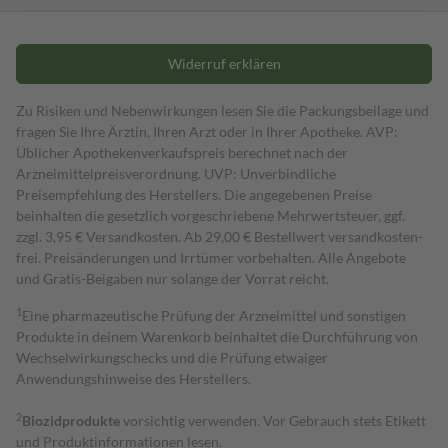
Widerruf erklären
Zu Risiken und Nebenwirkungen lesen Sie die Packungsbeilage und
fragen Sie Ihre Ärztin, Ihren Arzt oder in Ihrer Apotheke. AVP:
Üblicher Apothekenverkaufspreis berechnet nach der
Arzneimittelpreisverordnung. UVP: Unverbindliche
Preisempfehlung des Herstellers. Die angegebenen Preise
beinhalten die gesetzlich vorgeschriebene Mehrwertsteuer, ggf.
zzgl. 3,95 € Versandkosten. Ab 29,00 € Bestell­wert versand­kosten­
frei. Preisänderungen und Irrtümer vorbehalten. Alle Angebote
und Gratis-Beigaben nur solange der Vorrat reicht.
1
Eine pharmazeutische Prüfung der Arzneimittel und sonstigen
Produkte in deinem Warenkorb beinhaltet die Durchführung von
Wechselwirkungschecks und die Prüfung etwaiger
Anwendungshinweise des Herstellers.
2
Biozidprodukte
vorsichtig verwenden. Vor Gebrauch stets Etikett
und Produktinformationen lesen.