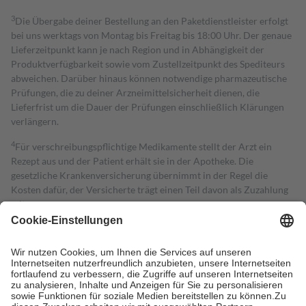
3
Die Übergabe deiner Bestellung an den Paketdienstleister erfolgt
bei uns werktags von Montag bis Freitag bis 18:00 Uhr. Der genaue
Lieferzeitpunkt kann je nach Region und in Abhängigkeit der
Produktverfügbarkeit sowie vom Zustellzeitpunkt des Spediteurs
abweichen. Darüber hinaus können notwendige pharmazeutische
Prüfungen, die zu deiner Arzneimittelsicherheit dienen, die
Lieferfrist um die Dauer der Prüfungen einschließlich Klärungen
verlängern.
4
Für verschreibungspflichtige Medikamente stellt der Arzt ein
Rezept aus und der Patient erhält sie in der Apotheke. Die
gesetzliche Krankenversicherung übernimmt in der Regel die
Kosten dafür, der Versicherte trägt einen Teil davon als Zuzahlung
mit.
Grundsätzlich leisten Mitglieder Zuzahlungen in Höhe von zehn
Prozent des Abgabepreises,
mindestens
jedoch
fünf Euro
und
höchstens zehn Euro.
Es sind jedoch nie mehr als die tatsächlichen
Kosten der Leistung zu entrichten.
Diese Regeln gelten grundsätzlich auch für Online-Apotheken.
Bei Heilmitteln und häuslicher Krankenpflege beträgt die
Zuzahlung zehn Prozent der Kosten sowie zehn Euro je