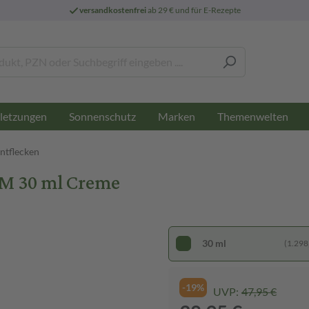
versandkostenfrei
ab 29 € und für E-Rezepte
letzungen
Sonnenschutz
Marken
Themenwelten
ntflecken
M 30 ml Creme
30 ml
(1.298,
-19%
UVP:
47,95 €