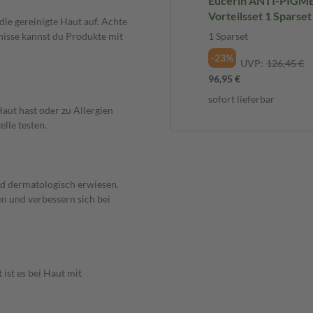
Eucerin ANTI-PIGM
Vorteilsset 1 Sparset
die gereinigte Haut auf. Achte
nisse kannst du Produkte mit
1 Sparset
-23%
UVP:
126,45 €
96,95 €
sofort lieferbar
aut hast oder zu Allergien
elle testen.
nd dermatologisch erwiesen.
n und verbessern sich bei
ist es bei Haut mit