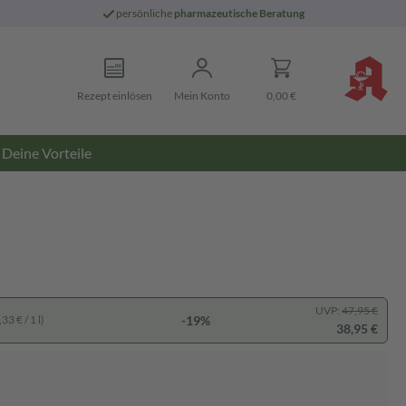
persönliche
pharmazeutische Beratung
Rezept einlösen
Mein Konto
0,00 €
Deine Vorteile
UVP:
47,95 €
-19%
33 € / 1 l)
38,95 €