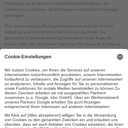
Prüfungen, die zu deiner Arzneimittelsicherheit dienen, die
Lieferfrist um die Dauer der Prüfungen einschließlich Klärungen
verlängern.
4
Für verschreibungspflichtige Medikamente stellt der Arzt ein
Rezept aus und der Patient erhält sie in der Apotheke. Die
gesetzliche Krankenversicherung übernimmt in der Regel die
Kosten dafür, der Versicherte trägt einen Teil davon als Zuzahlung
mit.
Grundsätzlich leisten Mitglieder Zuzahlungen in Höhe von zehn
Prozent des Abgabepreises,
mindestens
jedoch
fünf Euro
und
höchstens zehn Euro.
Es sind jedoch nie mehr als die tatsächlichen
Kosten der Leistung zu entrichten.
Diese Regeln gelten grundsätzlich auch für Online-Apotheken.
Bei Heilmitteln und häuslicher Krankenpflege beträgt die
Zuzahlung zehn Prozent der Kosten sowie zehn Euro je
Verordnung.
Um das Engagement der Versicherten für ihre eigene Gesundheit zu
stärken und die besondere Stellung der Familie zu unterstützen,
fallen
keine Zuzahlungen
an bei:
• Kindern und Jugendlichen bis zum vollendeten 18. Lebensjahr
mit Ausnahme der Fahrkosten