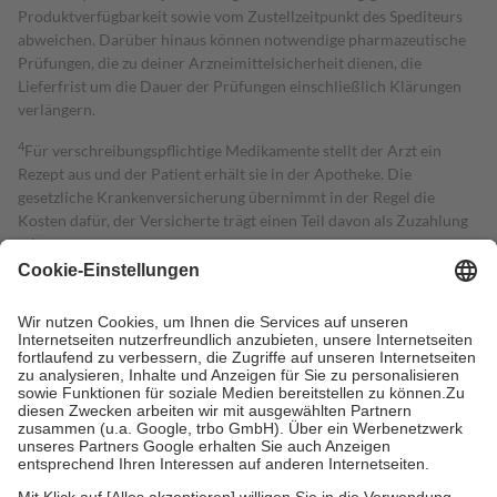
Produktverfügbarkeit sowie vom Zustellzeitpunkt des Spediteurs
abweichen. Darüber hinaus können notwendige pharmazeutische
Prüfungen, die zu deiner Arzneimittelsicherheit dienen, die
Lieferfrist um die Dauer der Prüfungen einschließlich Klärungen
verlängern.
4
Für verschreibungspflichtige Medikamente stellt der Arzt ein
Rezept aus und der Patient erhält sie in der Apotheke. Die
gesetzliche Krankenversicherung übernimmt in der Regel die
Kosten dafür, der Versicherte trägt einen Teil davon als Zuzahlung
mit.
Grundsätzlich leisten Mitglieder Zuzahlungen in Höhe von zehn
Prozent des Abgabepreises,
mindestens
jedoch
fünf Euro
und
höchstens zehn Euro.
Es sind jedoch nie mehr als die tatsächlichen
Kosten der Leistung zu entrichten.
Diese Regeln gelten grundsätzlich auch für Online-Apotheken.
Bei Heilmitteln und häuslicher Krankenpflege beträgt die
Zuzahlung zehn Prozent der Kosten sowie zehn Euro je
Verordnung.
Um das Engagement der Versicherten für ihre eigene Gesundheit zu
stärken und die besondere Stellung der Familie zu unterstützen,