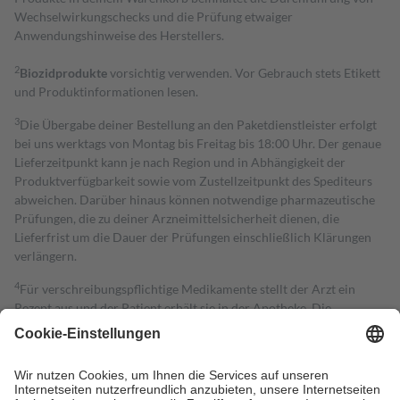
Wechselwirkungschecks und die Prüfung etwaiger
Anwendungshinweise des Herstellers.
2
Biozidprodukte
vorsichtig verwenden. Vor Gebrauch stets Etikett
und Produktinformationen lesen.
3
Die Übergabe deiner Bestellung an den Paketdienstleister erfolgt
bei uns werktags von Montag bis Freitag bis 18:00 Uhr. Der genaue
Lieferzeitpunkt kann je nach Region und in Abhängigkeit der
Produktverfügbarkeit sowie vom Zustellzeitpunkt des Spediteurs
abweichen. Darüber hinaus können notwendige pharmazeutische
Prüfungen, die zu deiner Arzneimittelsicherheit dienen, die
Lieferfrist um die Dauer der Prüfungen einschließlich Klärungen
verlängern.
4
Für verschreibungspflichtige Medikamente stellt der Arzt ein
Rezept aus und der Patient erhält sie in der Apotheke. Die
gesetzliche Krankenversicherung übernimmt in der Regel die
Kosten dafür, der Versicherte trägt einen Teil davon als Zuzahlung
mit.
Grundsätzlich leisten Mitglieder Zuzahlungen in Höhe von zehn