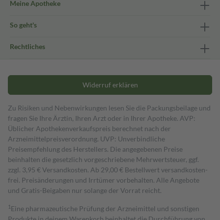
Meine Apotheke
So geht's
Rechtliches
Widerruf erklären
Zu Risiken und Nebenwirkungen lesen Sie die Packungsbeilage und
fragen Sie Ihre Ärztin, Ihren Arzt oder in Ihrer Apotheke. AVP:
Üblicher Apothekenverkaufspreis berechnet nach der
Arzneimittelpreisverordnung. UVP: Unverbindliche
Preisempfehlung des Herstellers. Die angegebenen Preise
beinhalten die gesetzlich vorgeschriebene Mehrwertsteuer, ggf.
zzgl. 3,95 € Versandkosten. Ab 29,00 € Bestell­wert versand­kosten­
frei. Preisänderungen und Irrtümer vorbehalten. Alle Angebote
und Gratis-Beigaben nur solange der Vorrat reicht.
1
Eine pharmazeutische Prüfung der Arzneimittel und sonstigen
Produkte in deinem Warenkorb beinhaltet die Durchführung von