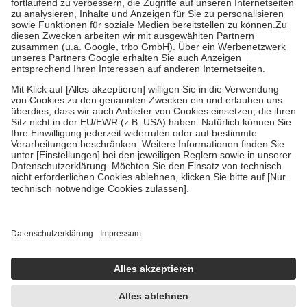
Prozent des Abgabepreises,
mindestens
jedoch
fünf Euro
und
höchstens zehn Euro.
Es sind jedoch nie mehr als die tatsächlichen
Kosten der Leistung zu entrichten.
Diese Regeln gelten grundsätzlich auch für Online-Apotheken.
Bei Heilmitteln und häuslicher Krankenpflege beträgt die
Zuzahlung zehn Prozent der Kosten sowie zehn Euro je
Verordnung.
Um das Engagement der Versicherten für ihre eigene Gesundheit zu
stärken und die besondere Stellung der Familie zu unterstützen,
fallen
keine Zuzahlungen
an bei:
• Kindern und Jugendlichen bis zum vollendeten 18. Lebensjahr
mit Ausnahme der Fahrkosten
• Untersuchungen zur Vorsorge und Früherkennung, die von der
GKV getragen werden
• empfohlenen Schutzimpfungen
• Harn- und Blutteststreifen
Wir nutzen Trusted Shops als unabhängigen Dienstleister für die
Einholung von Bewertungen. Trusted Shops hat Maßnahmen
getroffen, um sicherzustellen, dass es sich um echte Bewertungen
handelt. Mehr Informationen findest du hier:
https://help.etrusted.com/hc/de/articles/4419944605341