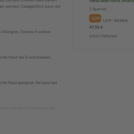
Neurodermitis Inten
en werden. Gelegentlich kann ein
Lotion und Akutpfleg
1 Sparset
Sparset
-20%
UVP:
59,70 €
47,95 €
d Allergien. Dennoch sollten
sofort lieferbar
ische Haut bei Erwachsenen,
sche Haut geeignet. Sie kann bei
ten von Hautirritationen die