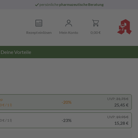
persönliche
pharmazeutische Beratung
Rezept einlösen
Mein Konto
0,00 €
Deine Vorteile
UVP:
31,75 €
pp
-20%
25,45 €
 € / 1 l)
UVP:
19,95 €
-23%
 € / 1 l)
15,28 €