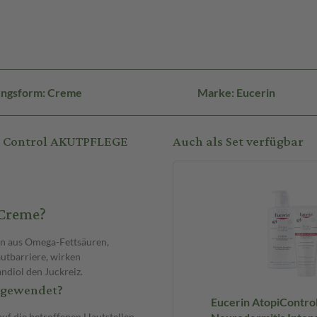
ungsform: Creme
Marke: Eucerin
pi Control AKUTPFLEGE
Auch als Set verfügbar
 Creme?
on aus Omega-Fettsäuren,
autbarriere, wirken
ndiol den Juckreiz.
ngewendet?
Eucerin AtopiContro
auf die betroffenen Hautstellen