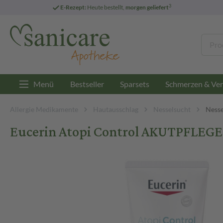
3
E-Rezept:
Heute bestellt,
morgen geliefert
Menü
Bestseller
Sparsets
Schmerzen & Ver
Allergie Medikamente
Hautausschlag
Nesselsucht
Nesse
Eucerin Atopi Control AKUTPFLEG