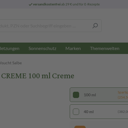
versandkostenfrei
ab 29 € und für E-Rezepte
letzungen
Sonnenschutz
Marken
Themenwelten
lsucht Salbe
E CREME 100 ml Creme
Sparti
100 ml
(254,50
40 ml
(382,00