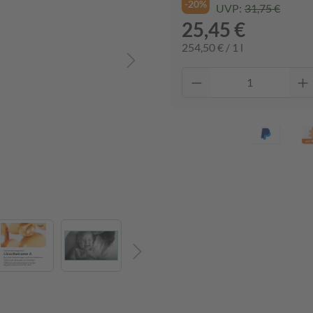
-20%
UVP:
31,75 €
25,45 €
254,50 € / 1 l