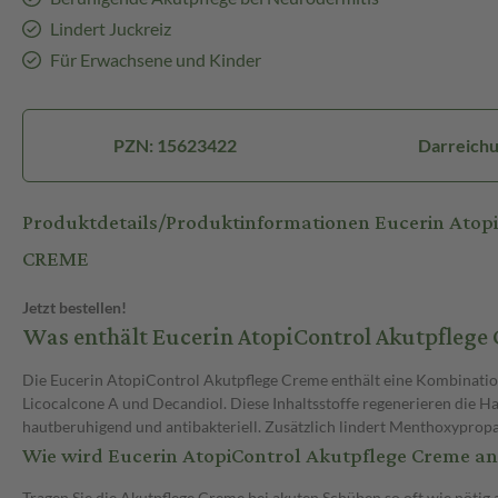
Lindert Juckreiz
Für Erwachsene und Kinder
PZN: 15623422
Darreich
Produktdetails/Produktinformationen Eucerin Ato
CREME
Jetzt bestellen!
Was enthält Eucerin AtopiControl Akutpflege
Die Eucerin AtopiControl Akutpflege Creme enthält eine Kombinati
Licocalcone A und Decandiol. Diese Inhaltsstoffe regenerieren die H
hautberuhigend und antibakteriell. Zusätzlich lindert Menthoxypropa
Wie wird Eucerin AtopiControl Akutpflege Creme a
Tragen Sie die Akutpflege Creme bei akuten Schüben so oft wie nötig 