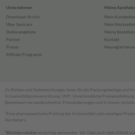
Unternehmen
Meine Apothek
Download-Archiv
Mein Kundenko
Über Sanicare
Mein Merkzettel
Stellenangebote
Meine Bestellun
Partner
Kontakt
Presse
Neuregistrierun
Affiliate Programm
Zu Risiken und Nebenwirkungen lesen Sie die Packungsbeilage und fra
Arzneimittelpreisverordnung. UVP: Unverbindliche Preisempfehlung de
Bestell­wert versand­kosten­frei. Preisänderungen und Irrtümer vorbeh
1
Eine pharmazeutische Prüfung der Arzneimittel und sonstigen Pro
Herstellers.
2
Biozidprodukte
vorsichtig verwenden. Vor Gebrauch stets Etikett u