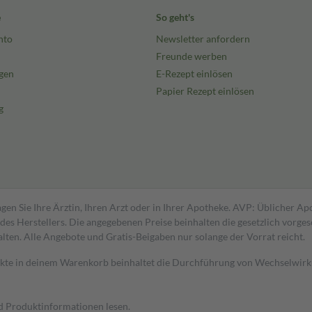
e
So geht's
nto
Newsletter anfordern
Freunde werben
gen
E-Rezept einlösen
Papier Rezept einlösen
g
gen Sie Ihre Ärztin, Ihren Arzt oder in Ihrer Apotheke. AVP: Üblicher A
s Herstellers. Die angegebenen Preise beinhalten die gesetzlich vorgesc
alten. Alle Angebote und Gratis-Beigaben nur solange der Vorrat reicht.
dukte in deinem Warenkorb beinhaltet die Durchführung von Wechselwir
nd Produktinformationen lesen.