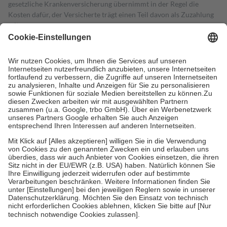
gesetzliche Krankenversicherung übernimmt in der Regel die
Kosten dafür, der Versicherte trägt einen Teil davon als Zuzahlung
mit.
Grundsätzlich leisten Mitglieder Zuzahlungen in Höhe von zehn
Prozent des Abgabepreises,
mindestens
jedoch
fünf Euro
und
höchstens zehn Euro.
Es sind jedoch nie mehr als die tatsächlichen
Kosten der Leistung zu entrichten.
Diese Regeln gelten grundsätzlich auch für Online-Apotheken.
Bei Heilmitteln und häuslicher Krankenpflege beträgt die
Zuzahlung zehn Prozent der Kosten sowie zehn Euro je
Verordnung.
Um das Engagement der Versicherten für ihre eigene Gesundheit zu
stärken und die besondere Stellung der Familie zu unterstützen,
fallen
keine Zuzahlungen
an bei:
• Kindern und Jugendlichen bis zum vollendeten 18. Lebensjahr
mit Ausnahme der Fahrkosten
• Untersuchungen zur Vorsorge und Früherkennung, die von der
GKV getragen werden
• empfohlenen Schutzimpfungen
• Harn- und Blutteststreifen
Wir nutzen Trusted Shops als unabhängigen Dienstleister für die