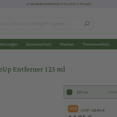
versandkostenfrei
ab 29 € und für E-Rezepte
letzungen
Sonnenschutz
Marken
Themenwelten
Up Entferner 125 ml
125 ml
(119,60
-21%
UVP:
18,95 €