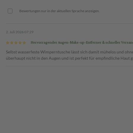
Bewertungen nur in der aktuellen Sprache anzeigen.
2. Juli 2026 07:29
Hervorragender Augen-Make-up-Entferner & schneller Versan
Selbst wasserfeste Wimperntusche lässt sich damit mühelos und ohne 
überhaupt nicht in den Augen und ist perfekt für empfindliche Haut g