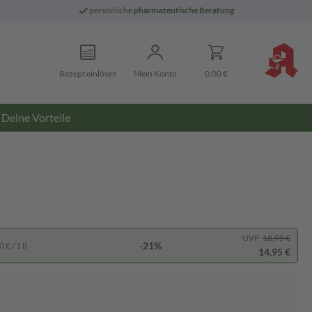
persönliche
pharmazeutische Beratung
Rezept einlösen
Mein Konto
0,00 €
Deine Vorteile
UVP:
18,95 €
-21%
 € / 1 l)
14,95 €