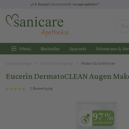
3
E-Rezept:
Heute bestellt,
morgen geliefert
Menü
Bestseller
Sparsets
Schmerzen & Ver
Gesichtspflege
Gesichtsreinigung
Make-Up Entferner
Eucerin DermatoCLEAN Augen Make
1 Bewertung