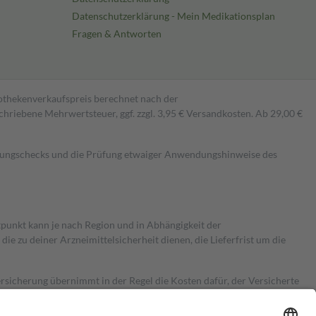
Datenschutzerklärung - Mein Medikationsplan
Fragen & Antworten
pothekenverkaufspreis berechnet nach der
hriebene Mehrwertsteuer, ggf. zzgl. 3,95 € Versandkosten. Ab 29,00 €
kungschecks und die Prüfung etwaiger Anwendungshinweise des
itpunkt kann je nach Region und in Abhängigkeit der
 zu deiner Arzneimittelsicherheit dienen, die Lieferfrist um die
ersicherung übernimmt in der Regel die Kosten dafür, der Versicherte
Euro.
Es sind jedoch nie mehr als die tatsächlichen Kosten der Leistung