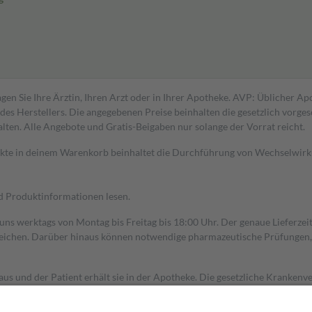
gen Sie Ihre Ärztin, Ihren Arzt oder in Ihrer Apotheke. AVP: Üblicher A
s Herstellers. Die angegebenen Preise beinhalten die gesetzlich vorgesc
alten. Alle Angebote und Gratis-Beigaben nur solange der Vorrat reicht.
dukte in deinem Warenkorb beinhaltet die Durchführung von Wechselwir
nd Produktinformationen lesen.
 uns werktags von Montag bis Freitag bis 18:00 Uhr. Der genaue Lieferze
ichen. Darüber hinaus können notwendige pharmazeutische Prüfungen, die
aus und der Patient erhält sie in der Apotheke. Die gesetzliche Krankenv
ent des Abgabepreises,
mindestens
jedoch
fünf Euro
und
höchstens zehn 