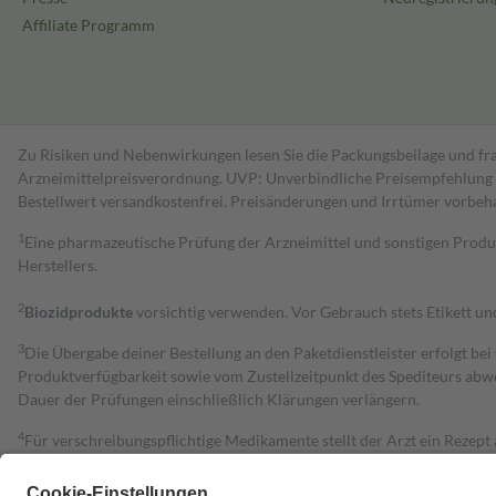
Affiliate Programm
Zu Risiken und Nebenwirkungen lesen Sie die Packungsbeilage und fra
Arzneimittelpreisverordnung. UVP: Unverbindliche Preisempfehlung de
Bestell­wert versand­kosten­frei. Preisänderungen und Irrtümer vorbeh
1
Eine pharmazeutische Prüfung der Arzneimittel und sonstigen Pro
Herstellers.
2
Biozidprodukte
vorsichtig verwenden. Vor Gebrauch stets Etikett u
3
Die Übergabe deiner Bestellung an den Paketdienstleister erfolgt bei
Produktverfügbarkeit sowie vom Zustellzeitpunkt des Spediteurs abwe
Dauer der Prüfungen einschließlich Klärungen verlängern.
4
Für verschreibungspflichtige Medikamente stellt der Arzt ein Rezept 
trägt einen Teil davon als Zuzahlung mit.
Grundsätzlich leisten Mitglieder Zuzahlungen in Höhe von zehn Proz