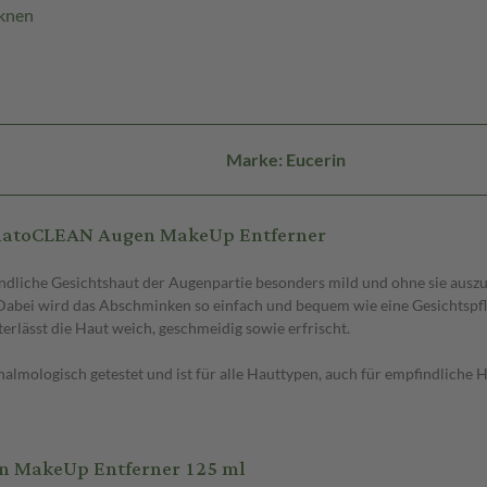
cknen
Marke: Eucerin
rmatoCLEAN Augen MakeUp Entferner
findliche Gesichtshaut der Augenpartie besonders mild und ohne sie au
Dabei wird das Abschminken so einfach und bequem wie eine Gesichtspfl
terlässt die Haut weich, geschmeidig sowie erfrischt.
ogisch getestet und ist für alle Hauttypen, auch für empfindliche Hau
 MakeUp Entferner 125 ml