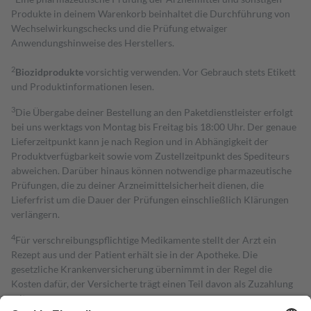
Produkte in deinem Warenkorb beinhaltet die Durchführung von
Wechselwirkungschecks und die Prüfung etwaiger
Anwendungshinweise des Herstellers.
2
Biozidprodukte
vorsichtig verwenden. Vor Gebrauch stets Etikett
und Produktinformationen lesen.
3
Die Übergabe deiner Bestellung an den Paketdienstleister erfolgt
bei uns werktags von Montag bis Freitag bis 18:00 Uhr. Der genaue
Lieferzeitpunkt kann je nach Region und in Abhängigkeit der
Produktverfügbarkeit sowie vom Zustellzeitpunkt des Spediteurs
abweichen. Darüber hinaus können notwendige pharmazeutische
Prüfungen, die zu deiner Arzneimittelsicherheit dienen, die
Lieferfrist um die Dauer der Prüfungen einschließlich Klärungen
verlängern.
4
Für verschreibungspflichtige Medikamente stellt der Arzt ein
Rezept aus und der Patient erhält sie in der Apotheke. Die
gesetzliche Krankenversicherung übernimmt in der Regel die
Kosten dafür, der Versicherte trägt einen Teil davon als Zuzahlung
mit.