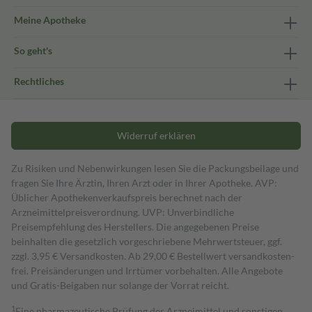
Meine Apotheke
So geht's
Rechtliches
Widerruf erklären
Zu Risiken und Nebenwirkungen lesen Sie die Packungsbeilage und
fragen Sie Ihre Ärztin, Ihren Arzt oder in Ihrer Apotheke. AVP:
Üblicher Apothekenverkaufspreis berechnet nach der
Arzneimittelpreisverordnung. UVP: Unverbindliche
Preisempfehlung des Herstellers. Die angegebenen Preise
beinhalten die gesetzlich vorgeschriebene Mehrwertsteuer, ggf.
zzgl. 3,95 € Versandkosten. Ab 29,00 € Bestell­wert versand­kosten­
frei. Preisänderungen und Irrtümer vorbehalten. Alle Angebote
und Gratis-Beigaben nur solange der Vorrat reicht.
1
Eine pharmazeutische Prüfung der Arzneimittel und sonstigen