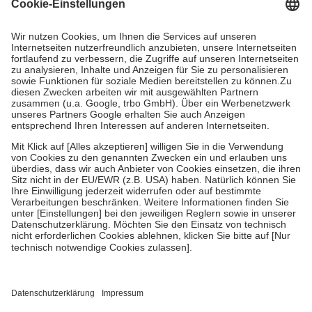
Grundsätzlich leisten Mitglieder Zuzahlungen in Höhe von zehn
Prozent des Abgabepreises,
mindestens
jedoch
fünf Euro
und
höchstens zehn Euro.
Es sind jedoch nie mehr als die tatsächlichen
Kosten der Leistung zu entrichten.
Diese Regeln gelten grundsätzlich auch für Online-Apotheken.
Bei Heilmitteln und häuslicher Krankenpflege beträgt die
Zuzahlung zehn Prozent der Kosten sowie zehn Euro je
Verordnung.
Um das Engagement der Versicherten für ihre eigene Gesundheit zu
stärken und die besondere Stellung der Familie zu unterstützen,
fallen
keine Zuzahlungen
an bei:
• Kindern und Jugendlichen bis zum vollendeten 18. Lebensjahr
mit Ausnahme der Fahrkosten
• Untersuchungen zur Vorsorge und Früherkennung, die von der
GKV getragen werden
• empfohlenen Schutzimpfungen
• Harn- und Blutteststreifen
Wir nutzen Trusted Shops als unabhängigen Dienstleister für die
Einholung von Bewertungen. Trusted Shops hat Maßnahmen
getroffen, um sicherzustellen, dass es sich um echte Bewertungen
handelt. Mehr Informationen findest du hier: